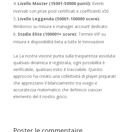
Livello Master (15001-50000 punti):
Eventi
riservati con prize pool certificati e coefficienti x50
Livello Leggenda (50001-100000 score):
Rimborso su misura e manager account dedicato
Stadio Elite (100001+ score):
Termini VIP su
misura e disponibilità beta a tutte le innovazioni
La La nostra visione punta sulla trasparenza assoluta:
qualsiasi dinamica è registrata, ogni possibilità è
verificabile, qualsiasi esito è tracciabile. Questo
approccio ha creato una collettività di player preparati
che apprezzano il bilanciamento tra svago e
accuratezza matematico che definisce ciascun
elemento del il nostro gioco.
Poster le commentaire