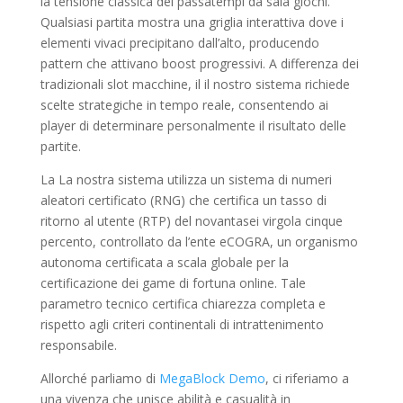
la tensione classica dei passatempi da sala giochi.
Qualsiasi partita mostra una griglia interattiva dove i
elementi vivaci precipitano dall’alto, producendo
pattern che attivano boost progressivi. A differenza dei
tradizionali slot macchine, il il nostro sistema richiede
scelte strategiche in tempo reale, consentendo ai
player di determinare personalmente il risultato delle
partite.
La La nostra sistema utilizza un sistema di numeri
aleatori certificato (RNG) che certifica un tasso di
ritorno al utente (RTP) del novantasei virgola cinque
percento, controllato da l’ente eCOGRA, un organismo
autonoma certificata a scala globale per la
certificazione dei game di fortuna online. Tale
parametro tecnico certifica chiarezza completa e
rispetto agli criteri continentali di intrattenimento
responsabile.
Allorché parliamo di
MegaBlock Demo
, ci riferiamo a
una vivenza che unisce abilità e casualità in