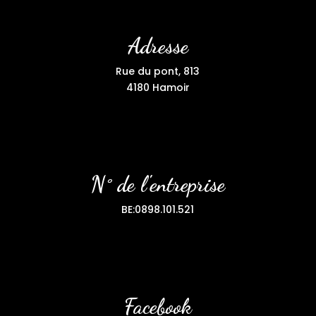
Adresse
Rue du pont, 813
4180 Hamoir
N° de l'entreprise
BE:0898.101.521
Facebook