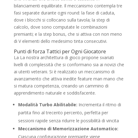
bilanciamenti equilibrate. Il meccanismo contempla tre
fasi separate durante ogni round: la fase di caduta,
dove i blocchi si collocano sulla tavola; la step di
calcolo, dove sono computate le combinazioni
premianti; e la step bonus, che si attiva con non meno
di V elementi dello medesimo tinta consecutivi.
Punti di forza Tattici per Ogni Giocatore
La La nostra architettura di gioco propone svariati
livelli di complessità che si conformano sia ai novizi che
ai utenti veterani. Si è realizzato un meccanismo di
avanzamento che attiva inedite feature man mano che
si matura competenza, creando un cammino di
apprendimento naturale e soddisfacente.
Modalità Turbo Abilitabile:
Incrementa il ritmo di
partita fino al trecento percento, perfetta per
sessioni rapide senza ridurre le possibilità di vincita
Meccanismo di Memorizzazione Automatico:
Ciascuna configurazione premiante viene