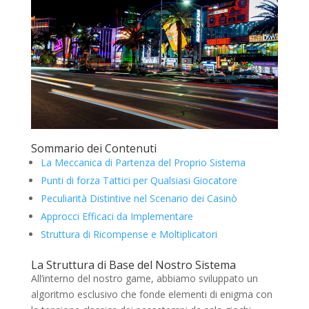
Sommario dei Contenuti
La Meccanica di Partenza del Proprio Sistema
Punti di forza Tattici per Qualsiasi Giocatore
Peculiarità Distintive nel Scenario dei Casinò
Approcci Efficaci da Implementare
Struttura di Ricompense e Moltiplicatori
La Struttura di Base del Nostro Sistema
All’interno del nostro game, abbiamo sviluppato un
algoritmo esclusivo che fonde elementi di enigma con