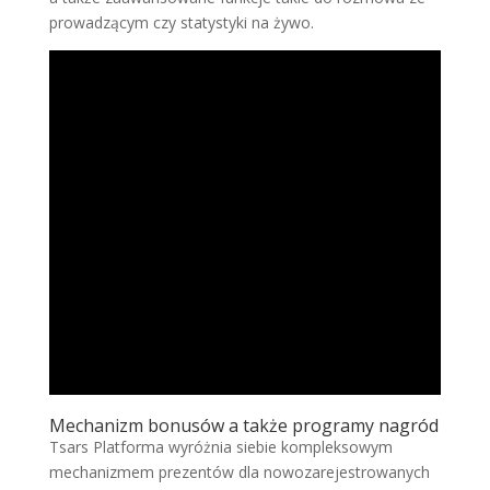
prowadzącym czy statystyki na żywo.
Mechanizm bonusów a także programy nagród
Tsars Platforma wyróżnia siebie kompleksowym
mechanizmem prezentów dla nowozarejestrowanych