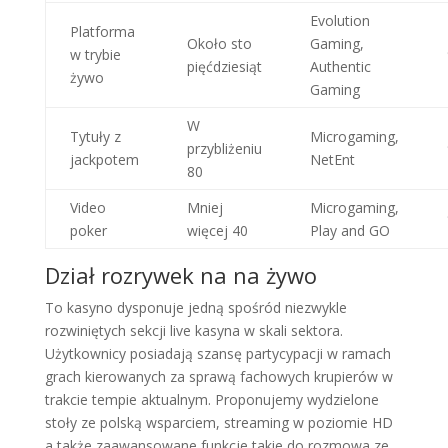
Evolution
Platforma
Około sto
Gaming,
w trybie
pięćdziesiąt
Authentic
żywo
Gaming
W
Tytuły z
Microgaming,
przybliżeniu
jackpotem
NetEnt
80
Video
Mniej
Microgaming,
poker
więcej 40
Play and GO
Dział rozrywek na na żywo
To kasyno dysponuje jedną spośród niezwykle
rozwiniętych sekcji live kasyna w skali sektora.
Użytkownicy posiadają szansę partycypacji w ramach
grach kierowanych za sprawą fachowych krupierów w
trakcie tempie aktualnym. Proponujemy wydzielone
stoły ze polską wsparciem, streaming w poziomie HD
a także zaawansowane funkcje takie do rozmowa ze