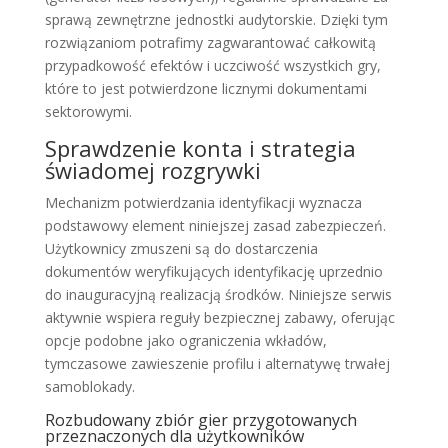
sprawą zewnętrzne jednostki audytorskie. Dzięki tym
rozwiązaniom potrafimy zagwarantować całkowitą
przypadkowość efektów i uczciwość wszystkich gry,
które to jest potwierdzone licznymi dokumentami
sektorowymi.
Sprawdzenie konta i strategia
świadomej rozgrywki
Mechanizm potwierdzania identyfikacji wyznacza
podstawowy element niniejszej zasad zabezpieczeń.
Użytkownicy zmuszeni są do dostarczenia
dokumentów weryfikujących identyfikację uprzednio
do inauguracyjną realizacją środków. Niniejsze serwis
aktywnie wspiera reguły bezpiecznej zabawy, oferując
opcje podobne jako ograniczenia wkładów,
tymczasowe zawieszenie profilu i alternatywę trwałej
samoblokady.
Rozbudowany zbiór gier przygotowanych
przeznaczonych dla użytkowników