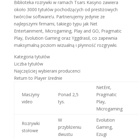
Biblioteka rozrywki w ramach Tsars Kasyno zawiera
około 3000 tytułów pochodzących od prestiżowych
twórców software’u. Partnerujemy jedynie ze
najlepszymi firmami, takiego typu jak Net
Entertainment, Microgaming, Play and GO, Pragmatic
Play, Evolution Gaming oraz Yggdrasil, co zapewnia
maksymalną poziom wizualną i płynność rozgrywki.
Kategoria tytułów
Liczba tytułów
Najczęściej wybierani producenci
Return to Player średnie
NetEnt,
Maszyny
Ponad 2,5
Pragmatic
video
tys.
Play,
Microgaming
W
Evolution
Rozrywki
przybliżeniu
Gaming,
stołowe
dwustu
Ezugi