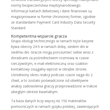
normy bezpieczeństwa międzynarodowego.
Informacje kartach debetowej i dane finansowe są
magazynowane w formie chronionej formie, zgodnie
ze standardami Payment Card Industry Data Security
Standard.
Kompetentna wsparcie gracza
Grupa obsługi technicznego w ramach tejże kasynie
bywa obecny 24 h w ramach dobę, siedem dni w
siedmiu dni. Gracze mogą porozumieć siebie wraz z
doradcami za pośrednictwem rozmowę w czasie
rzeczywistym, e-mail elektroniczną oraz szablon
kontaktowy osiągalny wprost w obrębie stronie.
Uśredniony okres reakcji podczas czacie sięga do 2
chwil, a to zostało poświadczone od obiektywne
analizy zadowolenia graczy przeprowadzone w trakcie
ubiegłym okresie kwartalnym.
Ta baza danych liczy więcej niż 150 materiałów
pomocniczych w ramach języku polskiej, zawierających