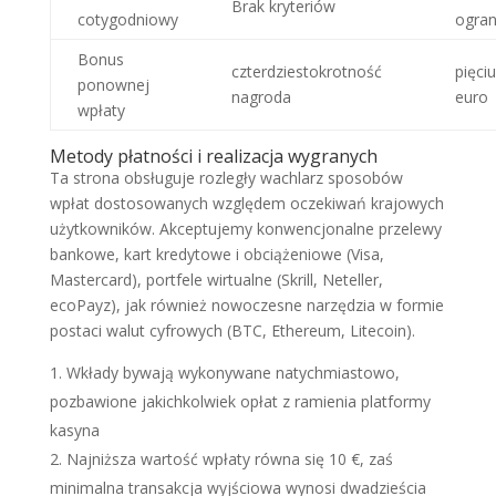
Brak kryteriów
cotygodniowy
ogran
Bonus
czterdziestokrotność
pięci
ponownej
nagroda
euro
wpłaty
Metody płatności i realizacja wygranych
Ta strona obsługuje rozległy wachlarz sposobów
wpłat dostosowanych względem oczekiwań krajowych
użytkowników. Akceptujemy konwencjonalne przelewy
bankowe, kart kredytowe i obciążeniowe (Visa,
Mastercard), portfele wirtualne (Skrill, Neteller,
ecoPayz), jak również nowoczesne narzędzia w formie
postaci walut cyfrowych (BTC, Ethereum, Litecoin).
Wkłady bywają wykonywane natychmiastowo,
pozbawione jakichkolwiek opłat z ramienia platformy
kasyna
Najniższa wartość wpłaty równa się 10 €, zaś
minimalna transakcja wyjściowa wynosi dwadzieścia