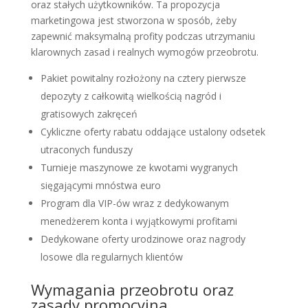
oraz stałych użytkowników. Ta propozycja
marketingowa jest stworzona w sposób, żeby
zapewnić maksymalną profity podczas utrzymaniu
klarownych zasad i realnych wymogów przeobrotu.
Pakiet powitalny rozłożony na cztery pierwsze
depozyty z całkowitą wielkością nagród i
gratisowych zakręceń
Cykliczne oferty rabatu oddające ustalony odsetek
utraconych funduszy
Turnieje maszynowe ze kwotami wygranych
sięgającymi mnóstwa euro
Program dla VIP-ów wraz z dedykowanym
menedżerem konta i wyjątkowymi profitami
Dedykowane oferty urodzinowe oraz nagrody
losowe dla regularnych klientów
Wymagania przeobrotu oraz
zasady promocyjna