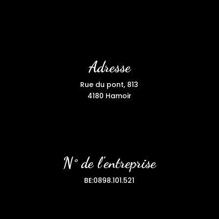
Adresse
Rue du pont, 813
4180 Hamoir
N° de l'entreprise
BE:0898.101.521