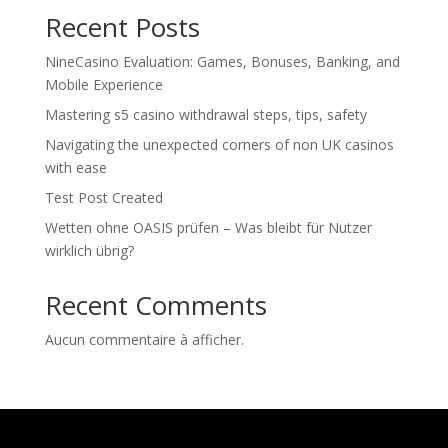
Recent Posts
NineCasino Evaluation: Games, Bonuses, Banking, and
Mobile Experience
Mastering s5 casino withdrawal steps, tips, safety
Navigating the unexpected corners of non UK casinos
with ease
Test Post Created
Wetten ohne OASIS prüfen – Was bleibt für Nutzer
wirklich übrig?
Recent Comments
Aucun commentaire à afficher.