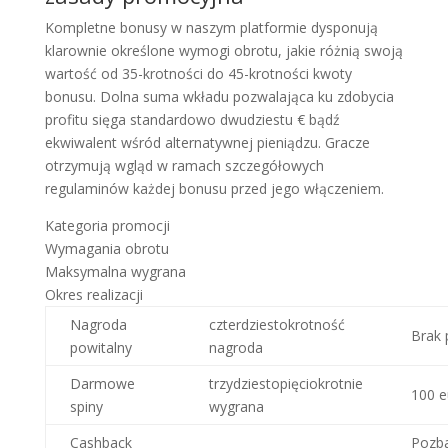
Kompletne bonusy w naszym platformie dysponują
klarownie określone wymogi obrotu, jakie różnią swoją
wartość od 35-krotności do 45-krotności kwoty
bonusu. Dolna suma wkładu pozwalająca ku zdobycia
profitu sięga standardowo dwudziestu € bądź
ekwiwalent wśród alternatywnej pieniądzu. Gracze
otrzymują wgląd w ramach szczegółowych
regulaminów każdej bonusu przed jego włączeniem.
Kategoria promocji
Wymagania obrotu
Maksymalna wygrana
Okres realizacji
Nagroda
czterdziestokrotność
Brak 
powitalny
nagroda
Darmowe
trzydziestopięciokrotnie
100 e
spiny
wygrana
Cashback
Pozb