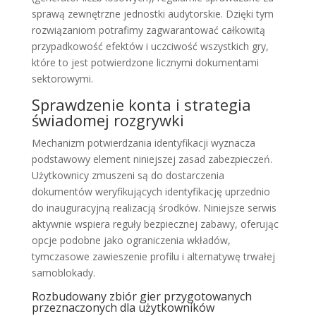
sprawą zewnętrzne jednostki audytorskie. Dzięki tym
rozwiązaniom potrafimy zagwarantować całkowitą
przypadkowość efektów i uczciwość wszystkich gry,
które to jest potwierdzone licznymi dokumentami
sektorowymi.
Sprawdzenie konta i strategia
świadomej rozgrywki
Mechanizm potwierdzania identyfikacji wyznacza
podstawowy element niniejszej zasad zabezpieczeń.
Użytkownicy zmuszeni są do dostarczenia
dokumentów weryfikujących identyfikację uprzednio
do inauguracyjną realizacją środków. Niniejsze serwis
aktywnie wspiera reguły bezpiecznej zabawy, oferując
opcje podobne jako ograniczenia wkładów,
tymczasowe zawieszenie profilu i alternatywę trwałej
samoblokady.
Rozbudowany zbiór gier przygotowanych
przeznaczonych dla użytkowników