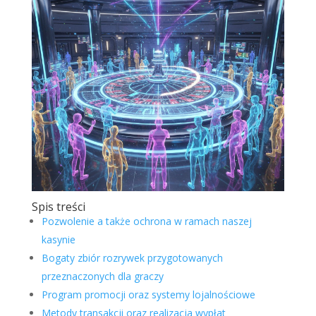
Spis treści
Pozwolenie a także ochrona w ramach naszej
kasynie
Bogaty zbiór rozrywek przygotowanych
przeznaczonych dla graczy
Program promocji oraz systemy lojalnościowe
Metody transakcji oraz realizacja wypłat