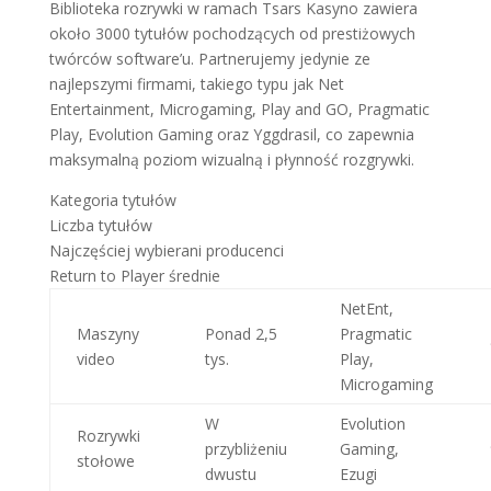
Biblioteka rozrywki w ramach Tsars Kasyno zawiera
około 3000 tytułów pochodzących od prestiżowych
twórców software’u. Partnerujemy jedynie ze
najlepszymi firmami, takiego typu jak Net
Entertainment, Microgaming, Play and GO, Pragmatic
Play, Evolution Gaming oraz Yggdrasil, co zapewnia
maksymalną poziom wizualną i płynność rozgrywki.
Kategoria tytułów
Liczba tytułów
Najczęściej wybierani producenci
Return to Player średnie
NetEnt,
Maszyny
Ponad 2,5
Pragmatic
video
tys.
Play,
Microgaming
W
Evolution
Rozrywki
przybliżeniu
Gaming,
stołowe
dwustu
Ezugi