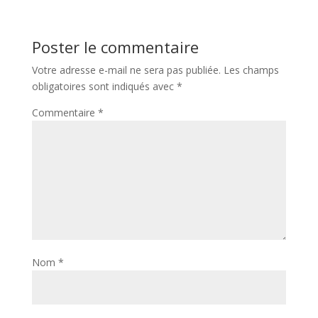
Poster le commentaire
Votre adresse e-mail ne sera pas publiée.
Les champs
obligatoires sont indiqués avec
*
Commentaire
*
Nom
*