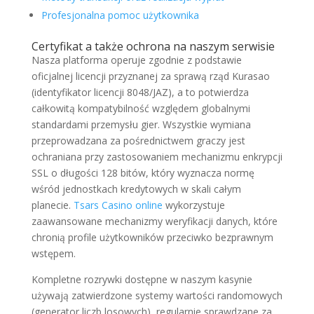
Profesjonalna pomoc użytkownika
Certyfikat a także ochrona na naszym serwisie
Nasza platforma operuje zgodnie z podstawie
oficjalnej licencji przyznanej za sprawą rząd Kurasao
(identyfikator licencji 8048/JAZ), a to potwierdza
całkowitą kompatybilność względem globalnymi
standardami przemysłu gier. Wszystkie wymiana
przeprowadzana za pośrednictwem graczy jest
ochraniana przy zastosowaniem mechanizmu enkrypcji
SSL o długości 128 bitów, który wyznacza normę
wśród jednostkach kredytowych w skali całym
planecie.
Tsars Casino online
wykorzystuje
zaawansowane mechanizmy weryfikacji danych, które
chronią profile użytkowników przeciwko bezprawnym
wstępem.
Kompletne rozrywki dostępne w naszym kasynie
używają zatwierdzone systemy wartości randomowych
(generator liczb losowych), regularnie sprawdzane za