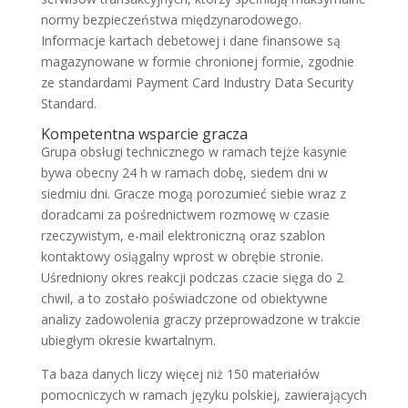
normy bezpieczeństwa międzynarodowego.
Informacje kartach debetowej i dane finansowe są
magazynowane w formie chronionej formie, zgodnie
ze standardami Payment Card Industry Data Security
Standard.
Kompetentna wsparcie gracza
Grupa obsługi technicznego w ramach tejże kasynie
bywa obecny 24 h w ramach dobę, siedem dni w
siedmiu dni. Gracze mogą porozumieć siebie wraz z
doradcami za pośrednictwem rozmowę w czasie
rzeczywistym, e-mail elektroniczną oraz szablon
kontaktowy osiągalny wprost w obrębie stronie.
Uśredniony okres reakcji podczas czacie sięga do 2
chwil, a to zostało poświadczone od obiektywne
analizy zadowolenia graczy przeprowadzone w trakcie
ubiegłym okresie kwartalnym.
Ta baza danych liczy więcej niż 150 materiałów
pomocniczych w ramach języku polskiej, zawierających