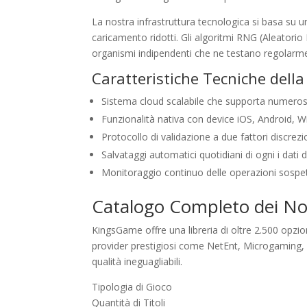
La nostra infrastruttura tecnologica si basa su un
caricamento ridotti. Gli algoritmi RNG (Aleatorio
organismi indipendenti che ne testano regolarmen
Caratteristiche Tecniche della
Sistema cloud scalabile che supporta numerose
Funzionalità nativa con device iOS, Android,
Protocollo di validazione a due fattori discrez
Salvataggi automatici quotidiani di ogni i dati 
Monitoraggio continuo delle operazioni sospett
Catalogo Completo dei Nos
KingsGame offre una libreria di oltre 2.500 opzion
provider prestigiosi come NetEnt, Microgaming, 
qualità ineguagliabili.
Tipologia di Gioco
Quantità di Titoli