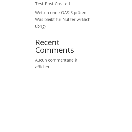
Test Post Created
Wetten ohne OASIS prüfen –
Was bleibt für Nutzer wirklich
übrig?
Recent
Comments
Aucun commentaire à
afficher.