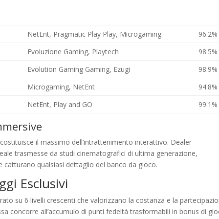
+
NetEnt, Pragmatic Play Play, Microgaming
96.2%
Evoluzione Gaming, Playtech
98.5%
Evolution Gaming Gaming, Ezugi
98.9%
Microgaming, NetEnt
94.8%
NetEnt, Play and GO
99.1%
Immersive
costituisce il massimo dell’intrattenimento interattivo. Dealer
eale trasmesse da studi cinematografici di ultima generazione,
 catturano qualsiasi dettaglio del banco da gioco.
gi Esclusivi
 su 6 livelli crescenti che valorizzano la costanza e la partecipazi
a concorre all’accumulo di punti fedeltà trasformabili in bonus di gio