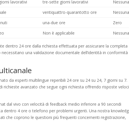
iorni lavorativi
tre-sette giorni lavorativi
Nessun
uale
ventiquattro-quarantotto ore
Nessun
nuti
una-due ore
Zero
neo
Non è applicabile
Nessun
nte dentro 24 ore dalla richiesta effettuata per assicurare la completa
ro necessitano una validazione documentale dell’identità in conformità
lticanale
to da esperti multilingue reperibili 24 ore su 24 su 24, 7 giorni su 7.
 richieste avanzato che segue ogni richiesta offrendo risposte veloci
hat dal vivo con velocità di feedback medio inferiore a 90 secondi
ta dentro 4 ore o telefono per problemi urgenti. Una nostra knowled
iati che coprono le questioni più frequenti concernenti registrazione,