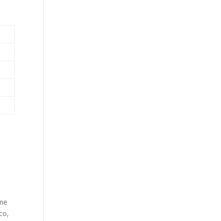
one
co,