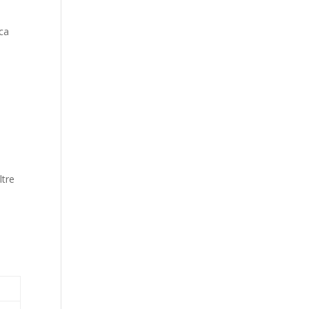
ica
ltre