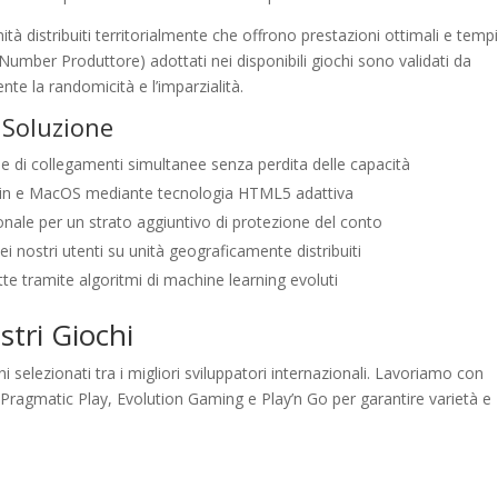
ità distribuiti territorialmente che offrono prestazioni ottimali e tempi
 Number Produttore) adottati nei disponibili giochi sono validati da
te la randomicità e l’imparzialità.
 Soluzione
 di collegamenti simultanee senza perdita delle capacità
 Win e MacOS mediante tecnologia HTML5 adattiva
ionale per un strato aggiuntivo di protezione del conto
dei nostri utenti su unità geograficamente distribuiti
e tramite algoritmi di machine learning evoluti
tri Giochi
i selezionati tra i migliori sviluppatori internazionali. Lavoriamo con
Pragmatic Play, Evolution Gaming e Play’n Go per garantire varietà e