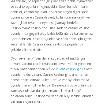
kullanıcılar, hesaplarına giriş yapabilir, bahis oynayabilir
ve casino oyunlarını oynayabilir. Spor bahisleri, canlı
bahisler, casino oyunları, poker ve birçok diğer şans
oyununu içeren Casinolevant, kullanıcılarına keyifli ve
kazançlı bir oyun deneyimi sağlamayı hedefler.
Casinolevant casino bonusları sadece casino ve slot
oyunlarında geçerli olup bahis bölümünde kullanılamaz.
Spor bahisleri, casino oyunları ve canlı bahis gibi geniş
seçenekleriyle Casinolevant sektörde popüler bir
şekilde bilinmektedir.
Oyunseverler x1’den daha az çarpan olmadığı için
Levant Casino crash oyunlarını sever. #2025 yılının en
büyük kazananlarından biri de
levant casino giriş
Crash
oyunları oldu. Levant Casino casino giriş anahtarıdır
dense abartı olmaz! Rulet, kart ve zar oyunları masa
oyunlarının en bilinenleridir. Bir nebze slot oyunlarından
karmaşık olsalar da işin uzmanı bilir ki asıl keyif
onlardan alınır. Casinoseverlerin en büyük tutkularından
biri masa oyunlarıdır.