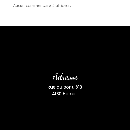
Aucun commentaire à afficher.
Adresse
Rue du pont, 813
4180 Hamoir