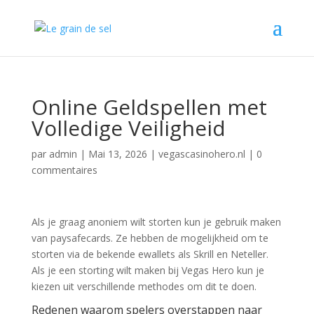
Online Geldspellen met
Volledige Veiligheid
par
admin
|
Mai 13, 2026
|
vegascasinohero.nl
|
0
commentaires
Als je graag anoniem wilt storten kun je gebruik maken
van paysafecards. Ze hebben de mogelijkheid om te
storten via de bekende ewallets als Skrill en Neteller.
Als je een storting wilt maken bij Vegas Hero kun je
kiezen uit verschillende methodes om dit te doen.
Redenen waarom spelers overstappen naar