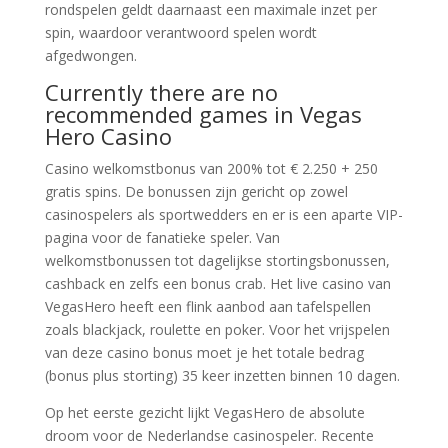
rondspelen geldt daarnaast een maximale inzet per
spin, waardoor verantwoord spelen wordt
afgedwongen.
Currently there are no
recommended games in Vegas
Hero Casino
Casino welkomstbonus van 200% tot € 2.250 + 250
gratis spins. De bonussen zijn gericht op zowel
casinospelers als sportwedders en er is een aparte VIP-
pagina voor de fanatieke speler. Van
welkomstbonussen tot dagelijkse stortingsbonussen,
cashback en zelfs een bonus crab. Het live casino van
VegasHero heeft een flink aanbod aan tafelspellen
zoals blackjack, roulette en poker. Voor het vrijspelen
van deze casino bonus moet je het totale bedrag
(bonus plus storting) 35 keer inzetten binnen 10 dagen.
Op het eerste gezicht lijkt VegasHero de absolute
droom voor de Nederlandse casinospeler. Recente