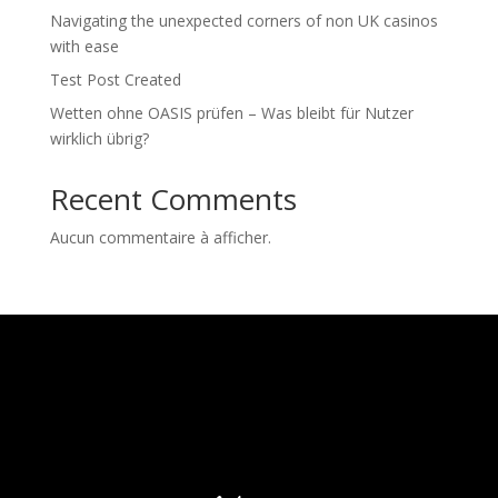
Navigating the unexpected corners of non UK casinos
with ease
Test Post Created
Wetten ohne OASIS prüfen – Was bleibt für Nutzer
wirklich übrig?
Recent Comments
Aucun commentaire à afficher.