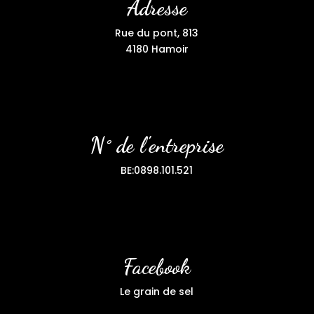
Adresse
Rue du pont, 813
4180 Hamoir
N° de l'entreprise
BE:0898.101.521
Facebook
Le grain de sel