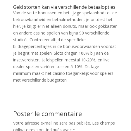
Geld storten kan via verschillende betaalopties
Van de vette bonussen en het lijvige spelaanbod tot de
betrouwbaarheid en betaalmethoden, je ontdekt het
hier. Je krijgt er niet alleen donuts, maar ook gokkasten
en andere casino spellen van bijna 90 verschillende
studio’s. Controleer altijd de specifieke
bijdragepercentages in de bonusvoorwaarden voordat
je begint met spelen. Slots dragen 100% bij aan de
inzetvereisten, tafelspellen meestal 10-20%, en live
dealer spellen variëren tussen 5-10%. Dit lage
minimum maakt het casino toegankelijk voor spelers
met verschillende budgetten.
Poster le commentaire
Votre adresse e-mail ne sera pas publiée.
Les champs
obligatoires sont indiqués avec
*