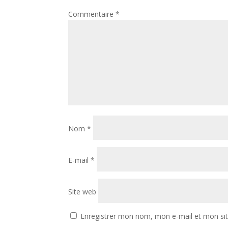
Commentaire
*
Nom
*
E-mail
*
Site web
Enregistrer mon nom, mon e-mail et mon si