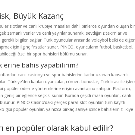
isk, Büyük Kazanç
üler slotlar ve canlı krupiye masaları dahil binlerce oyundan oluşan bi
ek zamanlı veriler ve canlı yayınlar sunarak, sevdiğiniz takımlar ve
gerekli bilgileri sağlar. Türk oyuncular arasında voleybol belki de diğer
apmak için ilginç fırsatlar sunar. PINCO, oyuncuların futbol, basketbol,
abileceği özel bir spor bahisleri bölümü sunar.
klerine bahis yapabilirim?
slotlardan canlı casinoya ve spor bahislerine kadar uzanan kapsamlı
oplar. Türkiye’den katılan oyuncular; cömert bonuslar, Türk lirası ile işle
ibi popüler ödeme yöntemlerine erişim avantajına sahiptir. Platform;
n geniş bir eğlence seçkisi sunar. Burada çeşitli masa oyunları, canlı
ulunur. PINCO Casino‘daki gerçek paralı slot oyunları tüm kayıtlı
inko gibi popüler oyunlar, yalnızca birkaç saniye içinde bahislerinizi ikiye
ı en popüler olarak kabul edilir?