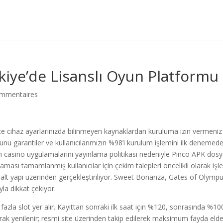
iye’de Lisanslı Oyun Platformu
ommentaires
ce cihaz ayarlarınızda bilinmeyen kaynaklardan kuruluma izin vermeniz
u garantiler ve kullanıcılarımızın %98’i kurulum işlemini ilk denemed
 casino uygulamalarını yayınlama politikası nedeniyle Pinco APK dosy
aması tamamlanmış kullanıcılar için çekim talepleri öncelikli olarak iş
nli alt yapı üzerinden gerçekleştiriliyor. Sweet Bonanza, Gates of Olymp
yla dikkat çekiyor.
azla slot yer alır. Kayıttan sonraki ilk saat için %120, sonrasında %10
ak yenilenir; resmi site üzerinden takip edilerek maksimum fayda eld