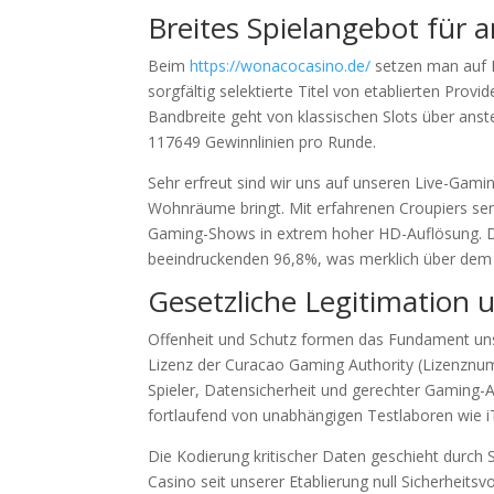
Breites Spielangebot für a
Beim
https://wonacocasino.de/
setzen man auf K
sorgfältig selektierte Titel von etablierten Pro
Bandbreite geht von klassischen Slots über ans
117649 Gewinnlinien pro Runde.
Sehr erfreut sind wir uns auf unseren Live-Gami
Wohnräume bringt. Mit erfahrenen Croupiers sen
Gaming-Shows in extrem hoher HD-Auflösung. Die
beeindruckenden 96,8%, was merklich über dem du
Gesetzliche Legitimation 
Offenheit und Schutz formen das Fundament unser
Lizenz der Curacao Gaming Authority (Lizenznum
Spieler, Datensicherheit und gerechter Gaming-
fortlaufend von unabhängigen Testlaboren wie i
Die Kodierung kritischer Daten geschieht durch 
Casino seit unserer Etablierung null Sicherheit