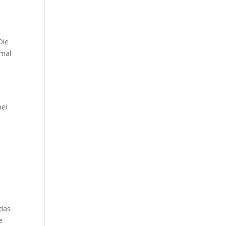
Die
imal
bei
 das
e