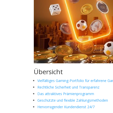
Übersicht
Vielfältiges Gaming-Portfolio für erfahrene G
Rechtliche Sicherheit und Transparenz
Das attraktives Prämienprogramm
Geschützte und flexible Zahlungsmethoden
Hervorragender Kundendienst 24/7