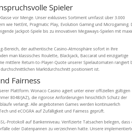
nspruchsvolle Spieler
lasse vor Menge. Unser exklusives Sortiment umfasst über 3.000
vidern wie NetEnt, Pragmatic Play, Evolution Gaming und Microgaming. 
teigende Jackpot-Spiele bis zu innovativen Megaways-Spielen mit max
ng-Bereich, der authentische Casino-Atmosphäre sofort in Ihre
den man klassisches Roulette, Blackjack, Baccarat und einzigartige
 mittlere Return-to-Player-Quote unserer Spielautomaten rangiert 
rchschnittlichen Marktdurchschnitt positioniert ist.
und Fairness
er Plattform. Wonaco Casino agiert unter einer offiziellen gültigen
mer 8048/JAZ), die rigorose Anforderungen hinsichtlich Schutz der
Abläufe verlangt. Alle angebotenen Games werden kontinuierlich
Tech und eCOGRA auf Zufälligkeit und Fairness geprüft.
SSL-Protokoll auf Bankenniveau. Verifizierte Tatsachen belegen, dass
svorfälle oder Datenpannen zu verzeichnen hatte. Unsere implementiert