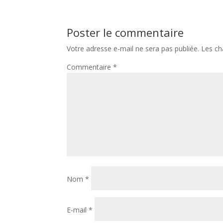
Poster le commentaire
Votre adresse e-mail ne sera pas publiée.
Les ch
Commentaire
*
Nom
*
E-mail
*