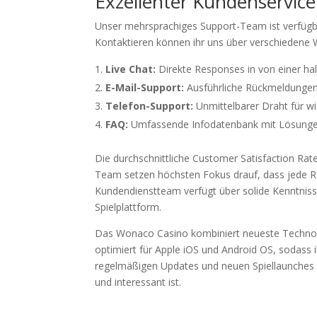
Exzellenter Kundenservice 
Unser mehrsprachiges Support-Team ist verfügba
Kontaktieren können ihr uns über verschiedene
Live Chat:
Direkte Responses in von einer ha
E-Mail-Support:
Ausführliche Rückmeldungen
Telefon-Support:
Unmittelbarer Draht für wi
FAQ:
Umfassende Infodatenbank mit Lösungen
Die durchschnittliche Customer Satisfaction Rat
Team setzen höchsten Fokus drauf, dass jede 
Kundendienstteam verfügt über solide Kenntnis
Spielplattform.
Das Wonaco Casino kombiniert neueste Technolo
optimiert für Apple iOS und Android OS, sodass 
regelmäßigen Updates und neuen Spiellaunches 
und interessant ist.