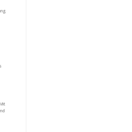
ung.
s
Mit
and