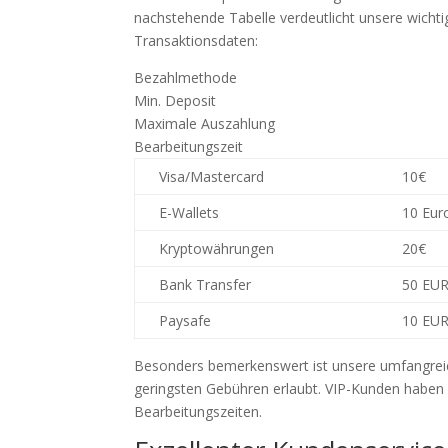
nachstehende Tabelle verdeutlicht unsere wichti
Transaktionsdaten:
Bezahlmethode
Min. Deposit
Maximale Auszahlung
Bearbeitungszeit
Visa/Mastercard
10€
E-Wallets
10 Eur
Kryptowährungen
20€
Bank Transfer
50 EU
Paysafe
10 EU
Besonders bemerkenswert ist unsere umfangrei
geringsten Gebühren erlaubt. VIP-Kunden haben 
Bearbeitungszeiten.