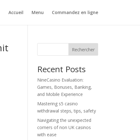
Accueil
Menu
Commandez en ligne
it
Rechercher
Recent Posts
NineCasino Evaluation:
Games, Bonuses, Banking,
and Mobile Experience
Mastering s5 casino
withdrawal steps, tips, safety
Navigating the unexpected
corners of non UK casinos
with ease