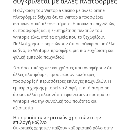
συγκρίνεται με άλλες πλατφόρμες
Η σύγκριση του Wintopia Casino με άλλες online
πλατφόρμες δείχνει ότι το Wintopia προσφέρει
ανταγωνιστικά πλεονεκτήματα. Η ποικιλία παιχνιδιών,
οι προσφορές και η εξυπηρέτηση πελατών του
Wintopia είναι από τα σημεία που το ξεχωρίζουν.
Πολλοί χρήστες σημειώνουν ότι σε σύγκριση με άλλα
καζίνο, το Wintopia προσφέρει μια πιο ευχάριστη και
φιλική εμπειρία παιχνιδιού.
Ωστόσο, υπάρχουν και χρήστες που αναφέρουν ότι
άλλες πλατφόρμες προσφέρουν καλύτερες
προσφορές ή περισσότερες επιλογές παιχνιδιών. Η
εμπειρία χρήσης μπορεί να διαφέρει από άτομο σε
άτομο, αλλά η πλειονότητα φαίνεται να προτιμά το
Wintopia για την συνολική του ποιότητα και
αξιοπιστία.
Η σημασία των κριτικών χρηστών στην
επιλογή καζίνο
Οι κριτικές χρηστών παίζουν καθοριστικό ρόλο στην