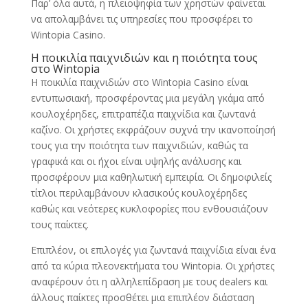
Παρ’ όλα αυτά, η πλειοψηφία των χρηστών φαίνεται
να απολαμβάνει τις υπηρεσίες που προσφέρει το
Wintopia Casino.
Η ποικιλία παιχνιδιών και η ποιότητα τους
στο Wintopia
Η ποικιλία παιχνιδιών στο Wintopia Casino είναι
εντυπωσιακή, προσφέροντας μια μεγάλη γκάμα από
κουλοχέρηδες, επιτραπέζια παιχνίδια και ζωντανά
καζίνο. Οι χρήστες εκφράζουν συχνά την ικανοποίησή
τους για την ποιότητα των παιχνιδιών, καθώς τα
γραφικά και οι ήχοι είναι υψηλής ανάλυσης και
προσφέρουν μια καθηλωτική εμπειρία. Οι δημοφιλείς
τίτλοι περιλαμβάνουν κλασικούς κουλοχέρηδες
καθώς και νεότερες κυκλοφορίες που ενθουσιάζουν
τους παίκτες.
Επιπλέον, οι επιλογές για ζωντανά παιχνίδια είναι ένα
από τα κύρια πλεονεκτήματα του Wintopia. Οι χρήστες
αναφέρουν ότι η αλληλεπίδραση με τους dealers και
άλλους παίκτες προσθέτει μια επιπλέον διάσταση