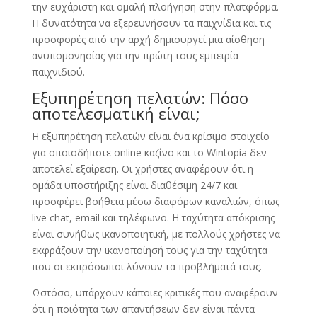
την ευχάριστη και ομαλή πλοήγηση στην πλατφόρμα.
Η δυνατότητα να εξερευνήσουν τα παιχνίδια και τις
προσφορές από την αρχή δημιουργεί μια αίσθηση
ανυπομονησίας για την πρώτη τους εμπειρία
παιχνιδιού.
Εξυπηρέτηση πελατών: Πόσο
αποτελεσματική είναι;
Η εξυπηρέτηση πελατών είναι ένα κρίσιμο στοιχείο
για οποιοδήποτε online καζίνο και το Wintopia δεν
αποτελεί εξαίρεση. Οι χρήστες αναφέρουν ότι η
ομάδα υποστήριξης είναι διαθέσιμη 24/7 και
προσφέρει βοήθεια μέσω διαφόρων καναλιών, όπως
live chat, email και τηλέφωνο. Η ταχύτητα απόκρισης
είναι συνήθως ικανοποιητική, με πολλούς χρήστες να
εκφράζουν την ικανοποίησή τους για την ταχύτητα
που οι εκπρόσωποι λύνουν τα προβλήματά τους.
Ωστόσο, υπάρχουν κάποιες κριτικές που αναφέρουν
ότι η ποιότητα των απαντήσεων δεν είναι πάντα