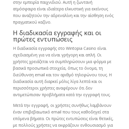
στην εμπειρία παιχνιδιού. Αυτή η ζωντανή
ατμόσφαιρα είναι ιδιαίτερα ελκυστική για εκείνους
που αναζητούν την αδρεναλίνη και την αίσθηση ενός
πραγματικού καζίνο.
Η διαδικασία εγγραφής και οι
πρώτες εντυπώσεις
Η διαδικασία εγγραφής στο Wintopia Casino είναι
σχεδιασμένη για να είναι γρήγορη και απλή. Οι
χρήστες χρειάζεται να συμπληρώσουν μια φόρμα με
βασικά προσωπικά στοιχεία, όπως το όνομα, τη
διεύθυνση email και τον αριθμό τηλεφώνου τους. Η
διαδικασία αυτή διαρκεί μόλις λίγα λεπτά και οι
περισσότεροι χρήστες αναφέρουν ότι δεν
αντιμετώπισαν προβλήματα κατά την εγγραφή τους.
Μετά την εγγραφή, οι χρήστες συνήθως λαμβάνουν
έναν επιβεβαιωτικό email που τους καθοδηγεί στα
επόμενα βήματα. Οι πρώτες εντυπώσεις είναι θετικές,
με πολλούς χρήστες να εκφράζουν ενθουσιασμό για