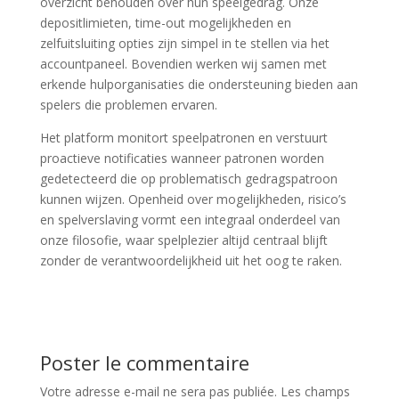
overzicht behouden over hun speelgedrag. Onze
depositlimieten, time-out mogelijkheden en
zelfuitsluiting opties zijn simpel in te stellen via het
accountpaneel. Bovendien werken wij samen met
erkende hulporganisaties die ondersteuning bieden aan
spelers die problemen ervaren.
Het platform monitort speelpatronen en verstuurt
proactieve notificaties wanneer patronen worden
gedetecteerd die op problematisch gedragspatroon
kunnen wijzen. Openheid over mogelijkheden, risico’s
en spelverslaving vormt een integraal onderdeel van
onze filosofie, waar spelplezier altijd centraal blijft
zonder de verantwoordelijkheid uit het oog te raken.
Poster le commentaire
Votre adresse e-mail ne sera pas publiée.
Les champs