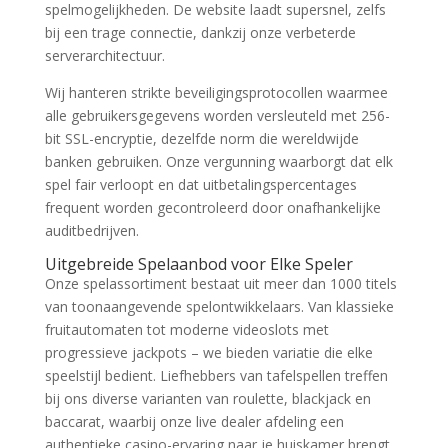
spelmogelijkheden. De website laadt supersnel, zelfs
bij een trage connectie, dankzij onze verbeterde
serverarchitectuur.
Wij hanteren strikte beveiligingsprotocollen waarmee
alle gebruikersgegevens worden versleuteld met 256-
bit SSL-encryptie, dezelfde norm die wereldwijde
banken gebruiken. Onze vergunning waarborgt dat elk
spel fair verloopt en dat uitbetalingspercentages
frequent worden gecontroleerd door onafhankelijke
auditbedrijven.
Uitgebreide Spelaanbod voor Elke Speler
Onze spelassortiment bestaat uit meer dan 1000 titels
van toonaangevende spelontwikkelaars. Van klassieke
fruitautomaten tot moderne videoslots met
progressieve jackpots – we bieden variatie die elke
speelstijl bedient. Liefhebbers van tafelspellen treffen
bij ons diverse varianten van roulette, blackjack en
baccarat, waarbij onze live dealer afdeling een
authentieke casino-ervaring naar je huiskamer brengt.