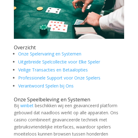
Overzicht
Onze Spelervaring en Systemen
Uitgebreide Spelcollectie voor Elke Speler
Veilige Transacties en Betaalopties
Professionele Support voor Onze Spelers
Verantwoord Spelen bij Ons
Onze Speelbeleving en Systemen
Bij
winbet
beschikken wij een geavanceerd platform
gebouwd dat naadloos werkt op alle apparaten. Ons
casino combineert geavanceerde techniek met
gebruiksvriendelijke interfaces, waardoor spelers
moeiteloos kunnen browsen tussen honderden