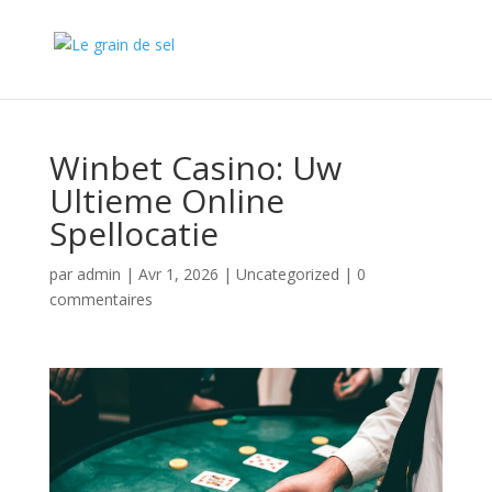
Winbet Casino: Uw
Ultieme Online
Spellocatie
par
admin
|
Avr 1, 2026
|
Uncategorized
|
0
commentaires