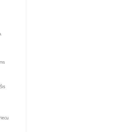
u.
ums
Šis
riecu