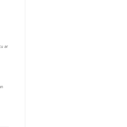
tu ar
un