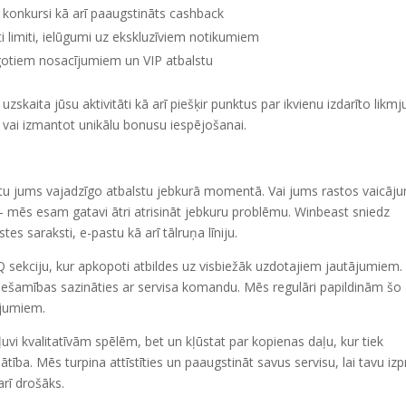
īvi konkursi kā arī paaugstināts cashback
ti limiti, ielūgumi uz ekskluzīviem notikumiem
āgotiem nosacījumiem un VIP atbalstu
aita jūsu aktivitāti kā arī piešķir punktus par ikvienu izdarīto likmj
 vai izmantot unikālu bonusu iespējošanai.
iegtu jums vajadzīgo atbalstu jebkurā momentā. Vai jums rastos vaicāj
– mēs esam gatavi ātri atrisināt jebkuru problēmu. Winbeast sniedz
es saraksti, e-pastu kā arī tālruņa līniju.
 sekciju, kur apkopoti atbildes uz visbiežāk uzdotajiem jautājumiem. 
eciešamības sazināties ar servisa komandu. Mēs regulāri papildinām šo
ājumiem.
kļuvi kvalitatīvām spēlēm, bet un kļūstat par kopienas daļu, kur tiek
tība. Mēs turpina attīstīties un paaugstināt savus servisu, lai tavu izp
rī drošāks.