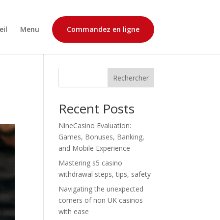
eil
Menu
Commandez en ligne
Rechercher
Recent Posts
NineCasino Evaluation:
Games, Bonuses, Banking,
and Mobile Experience
Mastering s5 casino
withdrawal steps, tips, safety
Navigating the unexpected
corners of non UK casinos
with ease