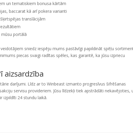
tiem un tematiskiem bonusa kārtām
sijas, baccarat kā arī pokera varianti
zšķirtspējas translācijām
rezultātiem
ai mūsu portālā
idotājiem sniedz iespēju mums pastāvīgi papildināt spēļu sortimen
nimums piecas svaigi radītas spēles, kas garantē, ka jūsu izpriecu
 aizsardzība
etārie darījumi. Līdz ar to Winbeast izmanto progresīvus šifrēšanas
kciju servisu provideriem. Jūsu līdzekļi tiek apstrādāti nekavējoties, 
izpildīti 24 stundu laikā.