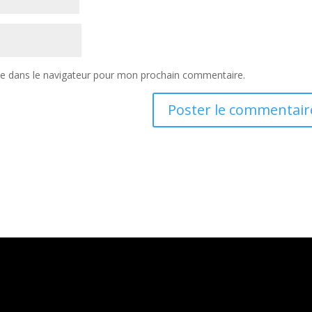
te dans le navigateur pour mon prochain commentaire.