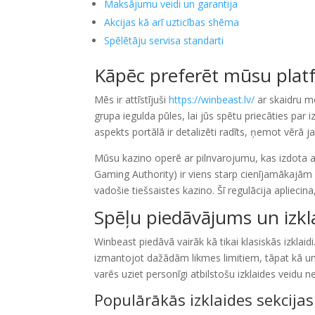
Maksājumu veidi un garantija
Akcijas kā arī uzticības shēma
Spēlētāju servisa standarti
Kāpēc preferēt mūsu pla
Mēs ir attīstījuši
https://winbeast.lv/
ar skaidru m
grupa iegulda pūles, lai jūs spētu priecāties par 
aspekts portālā ir detalizēti radīts, ņemot vērā j
Mūsu kazino operē ar pilnvarojumu, kas izdota a
Gaming Authority) ir viens starp cienījamākajām 
vadošie tiešsaistes kazino. Šī regulācija apliecina,
Spēļu piedāvājums un izkla
Winbeast piedāvā vairāk kā tikai klasiskās izklai
izmantojot dažādām likmes limitiem, tāpat kā un 
varēs uziet personīgi atbilstošu izklaides veidu n
Populārākās izklaides sekcijas