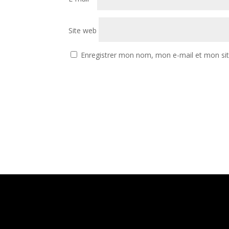
Site web
Enregistrer mon nom, mon e-mail et mon si