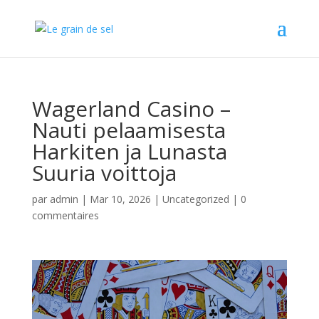
Wagerland Casino –
Nauti pelaamisesta
Harkiten ja Lunasta
Suuria voittoja
par
admin
|
Mar 10, 2026
|
Uncategorized
|
0
commentaires