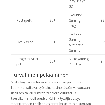
Play, Play’n
GO
Evolution
Pöytäpelit
85+
Gaming,
98
Ezugi
Evolution
Gaming,
Live-kasino
65+
97
Authentic
Gaming
Progressiiviset
Microgaming,
35+
94
pelit
Red Tiger
Turvallinen pelaaminen
Meillä käyttäjien turvallisuus on ensisijainen asia.
Tuomme kattavat työkalut kasinokäytön valvontaan,
sisältäen talletuslimiitit, tappiorajoitukset ja
itsesulkumahdollisuudet. Kukin käyttäjä pystyy
määrittämään itselleen asianmukaisia rajoja suoraan