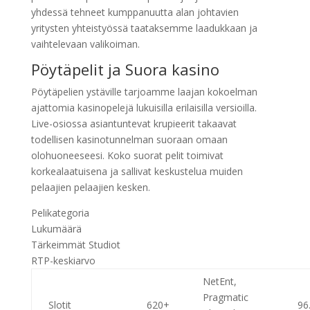
yhdessä tehneet kumppanuutta alan johtavien
yritysten yhteistyössä taataksemme laadukkaan ja
vaihtelevaan valikoiman.
Pöytäpelit ja Suora kasino
Pöytäpelien ystäville tarjoamme laajan kokoelman
ajattomia kasinopelejä lukuisilla erilaisilla versioilla.
Live-osiossa asiantuntevat krupieerit takaavat
todellisen kasinotunnelman suoraan omaan
olohuoneeseesi. Koko suorat pelit toimivat
korkealaatuisena ja sallivat keskustelua muiden
pelaajien pelaajien kesken.
Pelikategoria
Lukumäärä
Tärkeimmät Studiot
RTP-keskiarvo
NetEnt,
Pragmatic
Slotit
620+
96