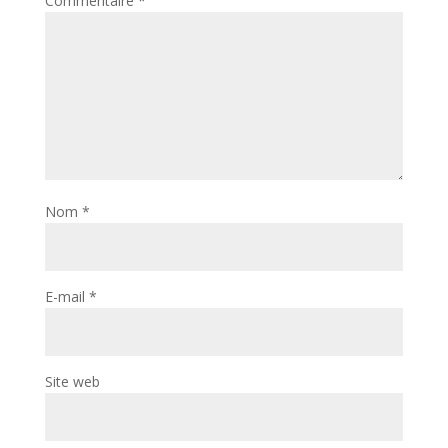
Commentaire
*
Nom
*
E-mail
*
Site web