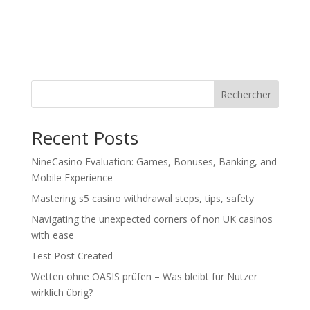
Rechercher
Recent Posts
NineCasino Evaluation: Games, Bonuses, Banking, and
Mobile Experience
Mastering s5 casino withdrawal steps, tips, safety
Navigating the unexpected corners of non UK casinos
with ease
Test Post Created
Wetten ohne OASIS prüfen – Was bleibt für Nutzer
wirklich übrig?