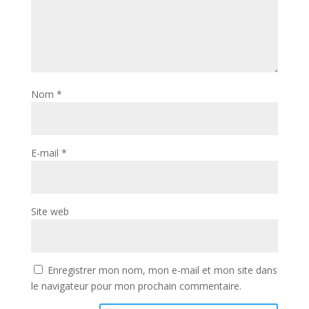
Nom
*
E-mail
*
Site web
Enregistrer mon nom, mon e-mail et mon site dans
le navigateur pour mon prochain commentaire.