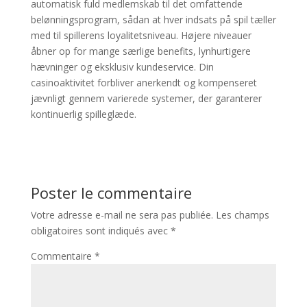
automatisk fuld medlemskab til det omfattende
belønningsprogram, sådan at hver indsats på spil tæller
med til spillerens loyalitetsniveau. Højere niveauer
åbner op for mange særlige benefits, lynhurtigere
hævninger og eksklusiv kundeservice. Din
casinoaktivitet forbliver anerkendt og kompenseret
jævnligt gennem varierede systemer, der garanterer
kontinuerlig spilleglæde.
Poster le commentaire
Votre adresse e-mail ne sera pas publiée.
Les champs
obligatoires sont indiqués avec
*
Commentaire
*