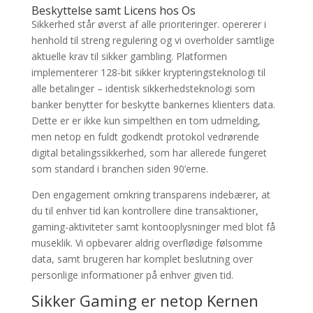
Beskyttelse samt Licens hos Os
Sikkerhed står øverst af alle prioriteringer. opererer i
henhold til streng regulering og vi overholder samtlige
aktuelle krav til sikker gambling. Platformen
implementerer 128-bit sikker krypteringsteknologi til
alle betalinger – identisk sikkerhedsteknologi som
banker benytter for beskytte bankernes klienters data.
Dette er er ikke kun simpelthen en tom udmelding,
men netop en fuldt godkendt protokol vedrørende
digital betalingssikkerhed, som har allerede fungeret
som standard i branchen siden 90’erne.
Den engagement omkring transparens indebærer, at
du til enhver tid kan kontrollere dine transaktioner,
gaming-aktiviteter samt kontooplysninger med blot få
museklik. Vi opbevarer aldrig overflødige følsomme
data, samt brugeren har komplet beslutning over
personlige informationer på enhver given tid.
Sikker Gaming er netop Kernen