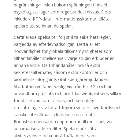
begränsningar. Men bakom spänningen finns ett
psykologiskt lager som regelbundet missas. Slots
inkludera RTP-data i informationsskärmar, tillåta
spelare att se innan du spelar.
Certifierade spelsajter följ strikta säkerhetsregler,
vägledda av efterlevnadsorgan. Detta är ett
nödvändighet för globala tillsynsmyndigheter som
tillhandahåller spellicenser. Varje studio erbjuder en
annan känsla. De tillhandahåller också extra
sekretessalternativ, såsom extra kontroller och
biometrisk inloggning. Gratispengarerbjudanden i
Storbritannien löper vanligtvis från £5–£25 och är
användbara på slots och bord; läs webbplatsens villkor
för att se vad som räknas, och kom ihåg
omsättningskrav för att frigöra vinster. Live-bordsspel
kanske inte räknas i clearance-matematik.
Förlustkompensation uppmuntrar till mer spel, via
automatiserade krediter. Spelare bör sätta
utgiftsgränser och upprätthålla dem, samt