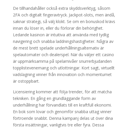
De tillhandahåller också extra skyddsverktyg, såsom
2FA och digitalt fingeravtryck. Jackpot-slots, men ändå,
saknar strategi, så välj klokt. Se om en bonuskod krävs
innan du löser in, eller du förlorar din behörighet.
Ledande kasinon är intuitiva att använda med tydlig
navigering och snabba laddningshastigheter. Några av
de mest brett spelade underhållningsalternativ är
spelautomater och dealerspel. När du väljer ett casino
är uppmärksamma på spelarnivåer snurrerbjudanden
topplistevenemang och utlottningar. Kort sagt, virtuellt
vadslagning vinner från innovation och momentumet
är ostoppbart.
Licensiering kommer att följa trender, för att matcha
tekniken. En gång en grundläggande form av
underhållning har förvandlats till en kraftfull ekonomi.
En bok som lovar och genomför snabba uttag vinner
förtroende snabbt. Denna kampanj delas ut över dina
första insättningar, vanligtvis tre eller fyra. Dessa