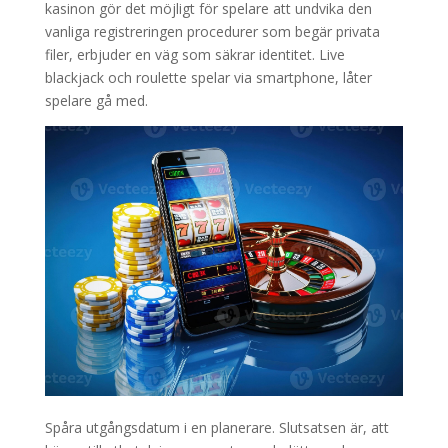
kasinon gör det möjligt för spelare att undvika den
vanliga registreringen procedurer som begär privata
filer, erbjuder en väg som säkrar identitet. Live
blackjack och roulette spelar via smartphone, låter
spelare gå med.
Spåra utgångsdatum i en planerare. Slutsatsen är, att