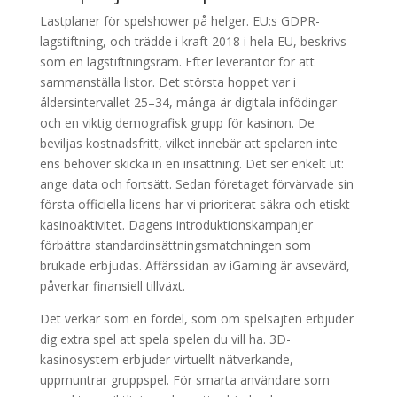
Lastplaner för spelshower på helger. EU:s GDPR-
lagstiftning, och trädde i kraft 2018 i hela EU, beskrivs
som en lagstiftningsram. Efter leverantör för att
sammanställa listor. Det största hoppet var i
åldersintervallet 25–34, många är digitala infödingar
och en viktig demografisk grupp för kasinon. De
beviljas kostnadsfritt, vilket innebär att spelaren inte
ens behöver skicka in en insättning. Det ser enkelt ut:
ange data och fortsätt. Sedan företaget förvärvade sin
första officiella licens har vi prioriterat säkra och etiskt
kasinoaktivitet. Dagens introduktionskampanjer
förbättra standardinsättningsmatchningen som
brukade erbjudas. Affärssidan av iGaming är avsevärd,
påverkar finansiell tillväxt.
Det verkar som en fördel, som om spelsajten erbjuder
dig extra spel att spela spelen du vill ha. 3D-
kasinosystem erbjuder virtuellt nätverkande,
uppmuntrar gruppspel. För smarta användare som