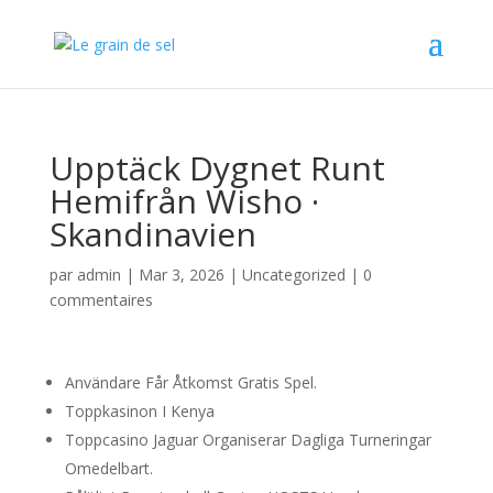
Upptäck Dygnet Runt
Hemifrån Wisho ·
Skandinavien
par
admin
|
Mar 3, 2026
|
Uncategorized
|
0
commentaires
Användare Får Åtkomst Gratis Spel.
Toppkasinon I Kenya
Toppcasino Jaguar Organiserar Dagliga Turneringar
Omedelbart.