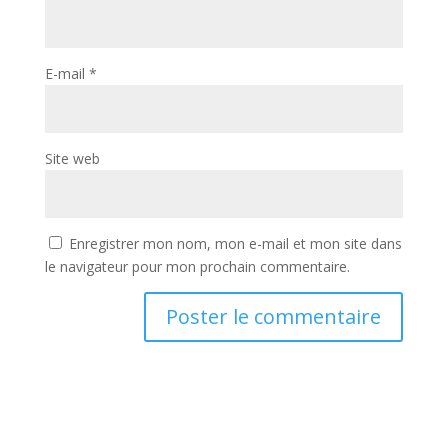
E-mail
*
Site web
Enregistrer mon nom, mon e-mail et mon site dans
le navigateur pour mon prochain commentaire.