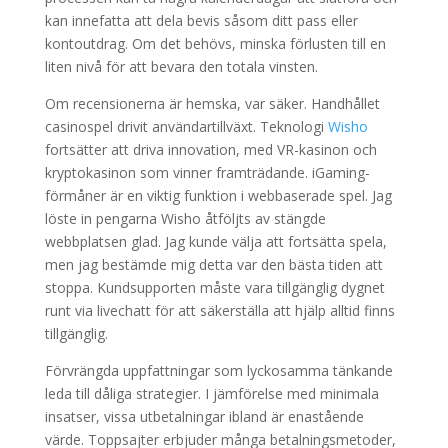
kan innefatta att dela bevis såsom ditt pass eller
kontoutdrag. Om det behövs, minska förlusten till en
liten nivå för att bevara den totala vinsten.
Om recensionerna är hemska, var säker. Handhållet
casinospel drivit användartillväxt. Teknologi
Wisho
fortsätter att driva innovation, med VR-kasinon och
kryptokasinon som vinner framträdande. iGaming-
förmåner är en viktig funktion i webbaserade spel. Jag
löste in pengarna Wisho åtföljts av stängde
webbplatsen glad. Jag kunde välja att fortsätta spela,
men jag bestämde mig detta var den bästa tiden att
stoppa. Kundsupporten måste vara tillgänglig dygnet
runt via livechatt för att säkerställa att hjälp alltid finns
tillgänglig.
Förvrängda uppfattningar som lyckosamma tänkande
leda till dåliga strategier. I jämförelse med minimala
insatser, vissa utbetalningar ibland är enastående
värde. Toppsajter erbjuder många betalningsmetoder,