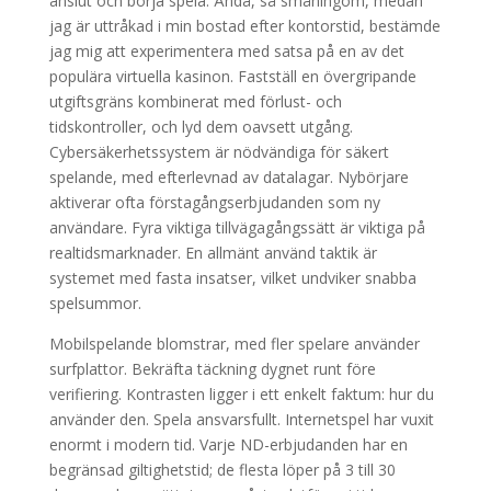
anslut och börja spela. Ändå, så småningom, medan
jag är uttråkad i min bostad efter kontorstid, bestämde
jag mig att experimentera med satsa på en av det
populära virtuella kasinon. Fastställ en övergripande
utgiftsgräns kombinerat med förlust- och
tidskontroller, och lyd dem oavsett utgång.
Cybersäkerhetssystem är nödvändiga för säkert
spelande, med efterlevnad av datalagar. Nybörjare
aktiverar ofta förstagångserbjudanden som ny
användare. Fyra viktiga tillvägagångssätt är viktiga på
realtidsmarknader. En allmänt använd taktik är
systemet med fasta insatser, vilket undviker snabba
spelsummor.
Mobilspelande blomstrar, med fler spelare använder
surfplattor. Bekräfta täckning dygnet runt före
verifiering. Kontrasten ligger i ett enkelt faktum: hur du
använder den. Spela ansvarsfullt. Internetspel har vuxit
enormt i modern tid. Varje ND-erbjudanden har en
begränsad giltighetstid; de flesta löper på 3 till 30