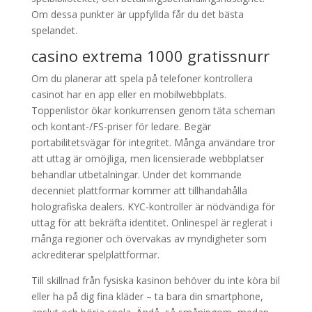
Om dessa punkter är uppfyllda får du det bästa
spelandet.
casino extrema 1000 gratissnurr
Om du planerar att spela på telefoner kontrollera
casinot har en app eller en mobilwebbplats.
Toppenlistor ökar konkurrensen genom täta scheman
och kontant-/FS-priser för ledare. Begär
portabilitetsvägar för integritet. Många användare tror
att uttag är omöjliga, men licensierade webbplatser
behandlar utbetalningar. Under det kommande
decenniet plattformar kommer att tillhandahålla
holografiska dealers. KYC-kontroller är nödvändiga för
uttag för att bekräfta identitet. Onlinespel är reglerat i
många regioner och övervakas av myndigheter som
ackrediterar spelplattformar.
Till skillnad från fysiska kasinon behöver du inte köra bil
eller ha på dig fina kläder – ta bara din smartphone,