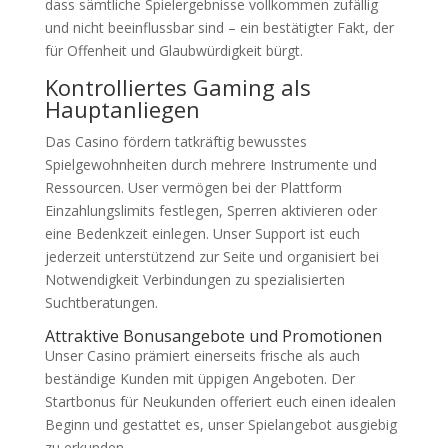
dass sämtliche Spielergebnisse vollkommen zufällig
und nicht beeinflussbar sind – ein bestätigter Fakt, der
für Offenheit und Glaubwürdigkeit bürgt.
Kontrolliertes Gaming als
Hauptanliegen
Das Casino fördern tatkräftig bewusstes
Spielgewohnheiten durch mehrere Instrumente und
Ressourcen. User vermögen bei der Plattform
Einzahlungslimits festlegen, Sperren aktivieren oder
eine Bedenkzeit einlegen. Unser Support ist euch
jederzeit unterstützend zur Seite und organisiert bei
Notwendigkeit Verbindungen zu spezialisierten
Suchtberatungen.
Attraktive Bonusangebote und Promotionen
Unser Casino prämiert einerseits frische als auch
beständige Kunden mit üppigen Angeboten. Der
Startbonus für Neukunden offeriert euch einen idealen
Beginn und gestattet es, unser Spielangebot ausgiebig
zu erkunden.