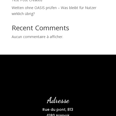
Wetten ohne OASIS prüfen – Was bleibt für Nutzer
wirklich übrig?
Recent Comments
Aucun commentaire à afficher.
Adresse
Rue du pont, 813
4180 Hamoir