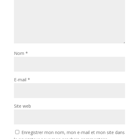
Nom
*
E-mail
*
Site web
Enregistrer mon nom, mon e-mail et mon site dans