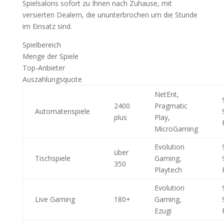
Spielsalons sofort zu Ihnen nach Zuhause, mit
versierten Dealern, die ununterbrochen um die Stunde
im Einsatz sind.
Spielbereich
Menge der Spiele
Top-Anbieter
Auszahlungsquote
NetEnt,
2400
Pragmatic
Automatenspiele
plus
Play,
MicroGaming
Evolution
über
Tischspiele
Gaming,
350
Playtech
Evolution
Live Gaming
180+
Gaming,
Ezugi