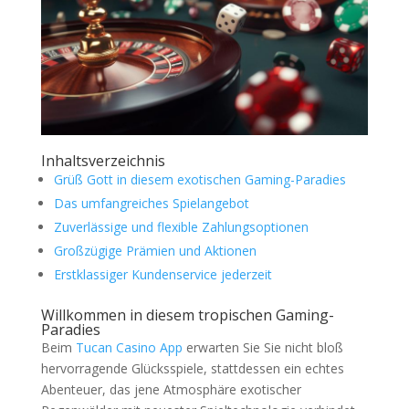
Inhaltsverzeichnis
Grüß Gott in diesem exotischen Gaming-Paradies
Das umfangreiches Spielangebot
Zuverlässige und flexible Zahlungsoptionen
Großzügige Prämien und Aktionen
Erstklassiger Kundenservice jederzeit
Willkommen in diesem tropischen Gaming-
Paradies
Beim
Tucan Casino App
erwarten Sie Sie nicht bloß
hervorragende Glücksspiele, stattdessen ein echtes
Abenteuer, das jene Atmosphäre exotischer