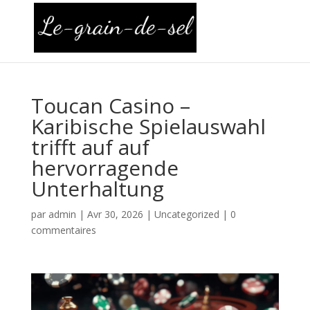
Toucan Casino –
Karibische Spielauswahl
trifft auf auf
hervorragende
Unterhaltung
par
admin
|
Avr 30, 2026
|
Uncategorized
|
0
commentaires