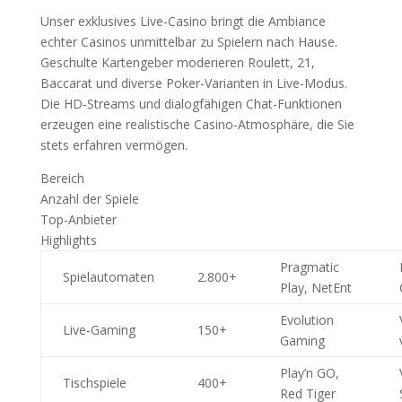
Unser exklusives Live-Casino bringt die Ambiance
echter Casinos unmittelbar zu Spielern nach Hause.
Geschulte Kartengeber moderieren Roulett, 21,
Baccarat und diverse Poker-Varianten in Live-Modus.
Die HD-Streams und dialogfähigen Chat-Funktionen
erzeugen eine realistische Casino-Atmosphäre, die Sie
stets erfahren vermögen.
Bereich
Anzahl der Spiele
Top-Anbieter
Highlights
Pragmatic
Spielautomaten
2.800+
Play, NetEnt
Evolution
Live-Gaming
150+
Gaming
Play’n GO,
Tischspiele
400+
Red Tiger