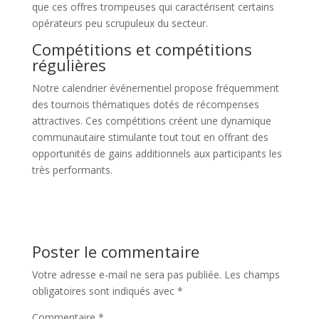
que ces offres trompeuses qui caractérisent certains
opérateurs peu scrupuleux du secteur.
Compétitions et compétitions
régulières
Notre calendrier événementiel propose fréquemment
des tournois thématiques dotés de récompenses
attractives. Ces compétitions créent une dynamique
communautaire stimulante tout tout en offrant des
opportunités de gains additionnels aux participants les
très performants.
Poster le commentaire
Votre adresse e-mail ne sera pas publiée.
Les champs
obligatoires sont indiqués avec
*
Commentaire
*