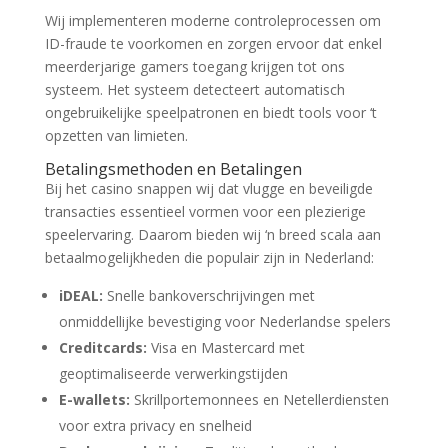
Wij implementeren moderne controleprocessen om
ID-fraude te voorkomen en zorgen ervoor dat enkel
meerderjarige gamers toegang krijgen tot ons
systeem. Het systeem detecteert automatisch
ongebruikelijke speelpatronen en biedt tools voor ‘t
opzetten van limieten.
Betalingsmethoden en Betalingen
Bij het casino snappen wij dat vlugge en beveiligde
transacties essentieel vormen voor een plezierige
speelervaring. Daarom bieden wij ‘n breed scala aan
betaalmogelijkheden die populair zijn in Nederland:
iDEAL:
Snelle bankoverschrijvingen met
onmiddellijke bevestiging voor Nederlandse spelers
Creditcards:
Visa en Mastercard met
geoptimaliseerde verwerkingstijden
E-wallets:
Skrillportemonnees en Netellerdiensten
voor extra privacy en snelheid