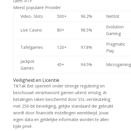
Gem. RTP
Meest populaire Provider
Video- Slots
500+
96.2%
NetEnt
Evolution
Live Casino
80+
98.5%
Gaming
Pragmatic
Tafelgames
120+
97.8%
Play
Jackpot
45+
94.5%
Microgaming
Games
Veiligheid en Licentie
TikTak Bet opereert onder strenge regulering en
beschouwt verantwoord gamen uiterst ernstig. Al
betalingen raken beschermd door SSL-versleuteling
met 256-bit beveiliging, gelijke standaard die gebruikt
wordt door financiële instellingen wereldwijd. Jouw
eigen data en geldelijke informatie worden te allen
tijde privé.