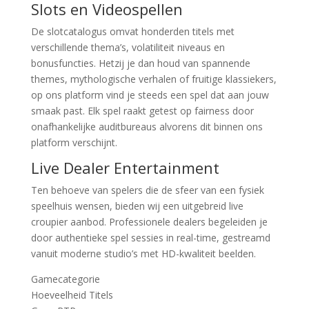
Slots en Videospellen
De slotcatalogus omvat honderden titels met
verschillende thema’s, volatiliteit niveaus en
bonusfuncties. Hetzij je dan houd van spannende
themes, mythologische verhalen of fruitige klassiekers,
op ons platform vind je steeds een spel dat aan jouw
smaak past. Elk spel raakt getest op fairness door
onafhankelijke auditbureaus alvorens dit binnen ons
platform verschijnt.
Live Dealer Entertainment
Ten behoeve van spelers die de sfeer van een fysiek
speelhuis wensen, bieden wij een uitgebreid live
croupier aanbod. Professionele dealers begeleiden je
door authentieke spel sessies in real-time, gestreamd
vanuit moderne studio’s met HD-kwaliteit beelden.
Gamecategorie
Hoeveelheid Titels