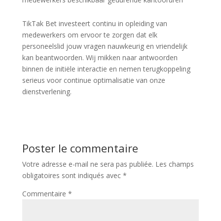
TikTak Bet investeert continu in opleiding van
medewerkers om ervoor te zorgen dat elk
personeelslid jouw vragen nauwkeurig en vriendelijk
kan beantwoorden. Wij mikken naar antwoorden
binnen de initiële interactie en nemen terugkoppeling
serieus voor continue optimalisatie van onze
dienstverlening.
Poster le commentaire
Votre adresse e-mail ne sera pas publiée.
Les champs
obligatoires sont indiqués avec
*
Commentaire
*