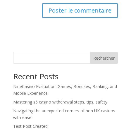
Rechercher
Recent Posts
NineCasino Evaluation: Games, Bonuses, Banking, and
Mobile Experience
Mastering s5 casino withdrawal steps, tips, safety
Navigating the unexpected corners of non UK casinos
with ease
Test Post Created