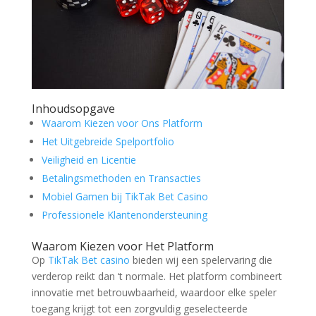
Inhoudsopgave
Waarom Kiezen voor Ons Platform
Het Uitgebreide Spelportfolio
Veiligheid en Licentie
Betalingsmethoden en Transacties
Mobiel Gamen bij TikTak Bet Casino
Professionele Klantenondersteuning
Waarom Kiezen voor Het Platform
Op
TikTak Bet casino
bieden wij een spelervaring die
verderop reikt dan ‘t normale. Het platform combineert
innovatie met betrouwbaarheid, waardoor elke speler
toegang krijgt tot een zorgvuldig geselecteerde