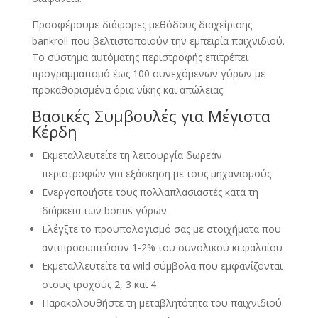
Προσφέρουμε διάφορες μεθόδους διαχείρισης
bankroll που βελτιστοποιούν την εμπειρία παιχνιδιού.
Το σύστημα αυτόματης περιστροφής επιτρέπει
προγραμματισμό έως 100 συνεχόμενων γύρων με
προκαθορισμένα όρια νίκης και απώλειας.
Βασικές Συμβουλές για Μέγιστα
Κέρδη
Εκμεταλλευτείτε τη λειτουργία δωρεάν
περιστροφών για εξάσκηση με τους μηχανισμούς
Ενεργοποιήστε τους πολλαπλασιαστές κατά τη
διάρκεια των bonus γύρων
Ελέγξτε το προϋπολογισμό σας με στοιχήματα που
αντιπροσωπεύουν 1-2% του συνολικού κεφαλαίου
Εκμεταλλευτείτε τα wild σύμβολα που εμφανίζονται
στους τροχούς 2, 3 και 4
Παρακολουθήστε τη μεταβλητότητα του παιχνιδιού