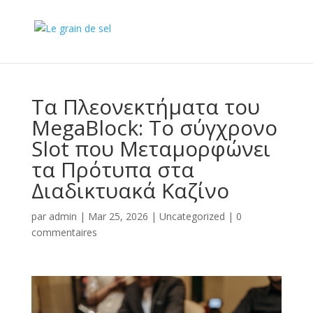
Τα Πλεονεκτήματα του
MegaBlock: Το σύγχρονο
Slot που Μεταμορφώνει
τα Πρότυπα στα
Διαδικτυακά Καζίνο
par
admin
|
Mar 25, 2026
|
Uncategorized
|
0
commentaires