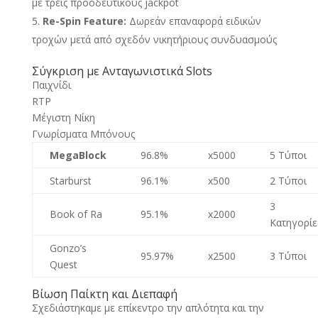
με τρεις προοδευτικούς jackpot
Re-Spin Feature:
Δωρεάν επαναφορά ειδικών
τροχών μετά από σχεδόν νικητήριους συνδυασμούς
Σύγκριση με Ανταγωνιστικά Slots
Παιχνίδι
RTP
Μέγιστη Νίκη
Γνωρίσματα Μπόνους
MegaBlock
96.8%
x5000
5 Τύποι
Starburst
96.1%
x500
2 Τύποι
3
Book of Ra
95.1%
x2000
Κατηγορίε
Gonzo’s
95.97%
x2500
3 Τύποι
Quest
Βίωση Παίκτη και Διεπαφή
Σχεδιάστηκαμε με επίκεντρο την απλότητα και την