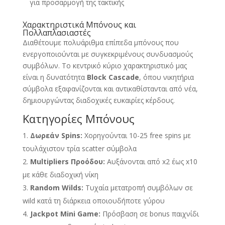
για προσαρμογή της τακτικής
Χαρακτηριστικά Μπόνους και
Πολλαπλασιαστές
Διαθέτουμε πολυάριθμα επίπεδα μπόνους που
ενεργοποιούνται με συγκεκριμένους συνδυασμούς
συμβόλων. Το κεντρικό κύριο χαρακτηριστικό μας
είναι η δυνατότητα
Block Cascade
, όπου νικητήρια
σύμβολα εξαφανίζονται και αντικαθίστανται από νέα,
δημιουργώντας διαδοχικές ευκαιρίες κέρδους.
Κατηγορίες Μπόνους
Δωρεάν Spins:
Χορηγούνται 10-25 free spins με
τουλάχιστον τρία scatter σύμβολα
Multipliers Προόδου:
Αυξάνονται από x2 έως x10
με κάθε διαδοχική νίκη
Random Wilds:
Τυχαία μετατροπή συμβόλων σε
wild κατά τη διάρκεια οποιουδήποτε γύρου
Jackpot Mini Game:
Πρόσβαση σε bonus παιχνίδι