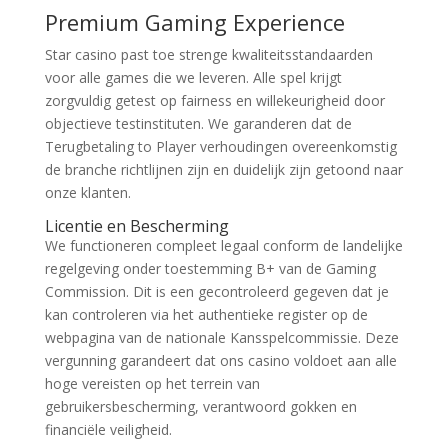
Premium Gaming Experience
Star casino past toe strenge kwaliteitsstandaarden
voor alle games die we leveren. Alle spel krijgt
zorgvuldig getest op fairness en willekeurigheid door
objectieve testinstituten. We garanderen dat de
Terugbetaling to Player verhoudingen overeenkomstig
de branche richtlijnen zijn en duidelijk zijn getoond naar
onze klanten.
Licentie en Bescherming
We functioneren compleet legaal conform de landelijke
regelgeving onder toestemming B+ van de Gaming
Commission. Dit is een gecontroleerd gegeven dat je
kan controleren via het authentieke register op de
webpagina van de nationale Kansspelcommissie. Deze
vergunning garandeert dat ons casino voldoet aan alle
hoge vereisten op het terrein van
gebruikersbescherming, verantwoord gokken en
financiële veiligheid.