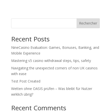
Rechercher
Recent Posts
NineCasino Evaluation: Games, Bonuses, Banking, and
Mobile Experience
Mastering s5 casino withdrawal steps, tips, safety
Navigating the unexpected corners of non UK casinos
with ease
Test Post Created
Wetten ohne OASIS prüfen – Was bleibt für Nutzer
wirklich übrig?
Recent Comments