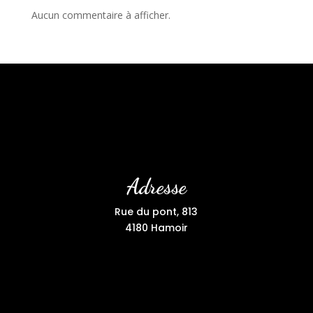
Aucun commentaire à afficher.
Adresse
Rue du pont, 813
4180 Hamoir