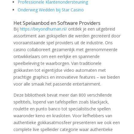
Professionele Klantenondersteuning
Onderweg Wedden bij Star Casino
Het Spelaanbod en Software Providers
Bij
https://beyondhuman.nl/
ontdek je een uitgebreid
assortiment aan gokspellen die werden gecreëerd door
vooraanstaande spel providers uit de industrie. Ons
casino collaboreert gezamenlijk met gerenommeerde
ontwikkelaars om een eerlijke en spannende
speelbeleving te waarborgen. Van traditionele
gokkasten tot eigentijdse video automaten met
prachtige graphics en innovatieve features – we bieden
voor alle smaak het passende entertainment.
Deze bibliotheek bevat meer dan 800 verschillende
speltitels, lopend van tafelspellen zoals blackjack,
roulette en punto banco tot specialistische spellen
waaronder keno en krasloten. Voor liefhebbers van
authentieke gokkasatmosfeer presenteren we ook een
complete live spelleider categorie waar authentieke