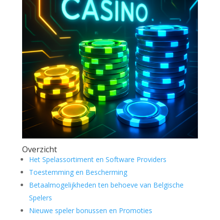
Overzicht
Het Spelassortiment en Software Providers
Toestemming en Bescherming
Betaalmogelijkheden ten behoeve van Belgische
Spelers
Nieuwe speler bonussen en Promoties