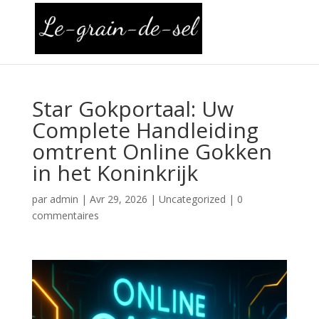
Star Gokportaal: Uw
Complete Handleiding
omtrent Online Gokken
in het Koninkrijk
par
admin
|
Avr 29, 2026
|
Uncategorized
|
0
commentaires