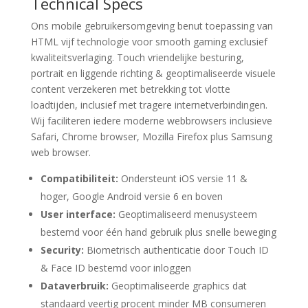
Technical Specs
Ons mobile gebruikersomgeving benut toepassing van
HTML vijf technologie voor smooth gaming exclusief
kwaliteitsverlaging. Touch vriendelijke besturing,
portrait en liggende richting & geoptimaliseerde visuele
content verzekeren met betrekking tot vlotte
loadtijden, inclusief met tragere internetverbindingen.
Wij faciliteren iedere moderne webbrowsers inclusieve
Safari, Chrome browser, Mozilla Firefox plus Samsung
web browser.
Compatibiliteit:
Ondersteunt iOS versie 11 &
hoger, Google Android versie 6 en boven
User interface:
Geoptimaliseerd menusysteem
bestemd voor één hand gebruik plus snelle beweging
Security:
Biometrisch authenticatie door Touch ID
& Face ID bestemd voor inloggen
Dataverbruik:
Geoptimaliseerde graphics dat
standaard veertig procent minder MB consumeren