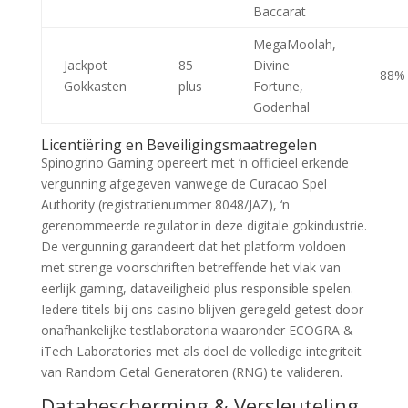
Baccarat
MegaMoolah,
Jackpot
85
Divine
88%
Gokkasten
plus
Fortune,
Godenhal
Licentiëring en Beveiligingsmaatregelen
Spinogrino Gaming opereert met ‘n officieel erkende
vergunning afgegeven vanwege de Curacao Spel
Authority (registratienummer 8048/JAZ), ‘n
gerenommeerde regulator in deze digitale gokindustrie.
De vergunning garandeert dat het platform voldoen
met strenge voorschriften betreffende het vlak van
eerlijk gaming, dataveiligheid plus responsible spelen.
Iedere titels bij ons casino blijven geregeld getest door
onafhankelijke testlaboratoria waaronder ECOGRA &
iTech Laboratories met als doel de volledige integriteit
van Random Getal Generatoren (RNG) te valideren.
Databescherming & Versleuteling