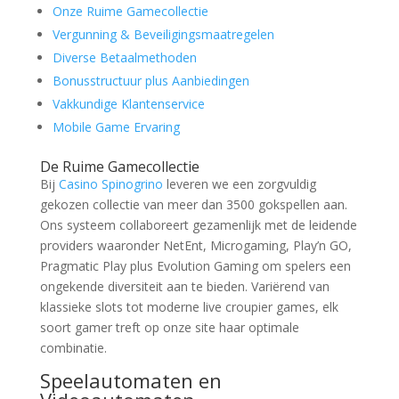
Onze Ruime Gamecollectie
Vergunning & Beveiligingsmaatregelen
Diverse Betaalmethoden
Bonusstructuur plus Aanbiedingen
Vakkundige Klantenservice
Mobile Game Ervaring
De Ruime Gamecollectie
Bij
Casino Spinogrino
leveren we een zorgvuldig
gekozen collectie van meer dan 3500 gokspellen aan.
Ons systeem collaboreert gezamenlijk met de leidende
providers waaronder NetEnt, Microgaming, Play’n GO,
Pragmatic Play plus Evolution Gaming om spelers een
ongekende diversiteit aan te bieden. Variërend van
klassieke slots tot moderne live croupier games, elk
soort gamer treft op onze site haar optimale
combinatie.
Speelautomaten en