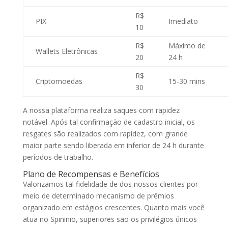
R$
PIX
Imediato
10
R$
Máximo de
Wallets Eletrônicas
20
24 h
R$
Criptomoedas
15-30 mins
30
A nossa plataforma realiza saques com rapidez
notável. Após tal confirmação de cadastro inicial, os
resgates são realizados com rapidez, com grande
maior parte sendo liberada em inferior de 24 h durante
períodos de trabalho.
Plano de Recompensas e Benefícios
Valorizamos tal fidelidade de dos nossos clientes por
meio de determinado mecanismo de prêmios
organizado em estágios crescentes. Quanto mais você
atua no Spininio, superiores são os privilégios únicos