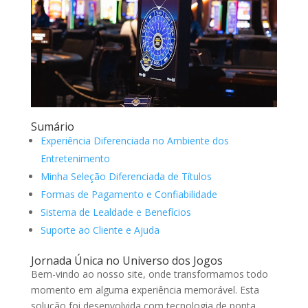
Sumário
Experiência Diferenciada no Ambiente dos
Entretenimento
Minha Seleção Diferenciada de Títulos
Formas de Pagamento e Confiabilidade
Sistema de Lealdade e Benefícios
Suporte ao Cliente e Ajuda
Jornada Única no Universo dos Jogos
Bem-vindo ao nosso site, onde transformamos todo
momento em alguma experiência memorável. Esta
solução foi desenvolvida com tecnologia de ponta