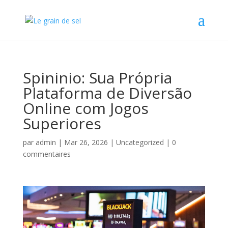
Spininio: Sua Própria
Plataforma de Diversão
Online com Jogos
Superiores
par
admin
|
Mar 26, 2026
|
Uncategorized
|
0
commentaires