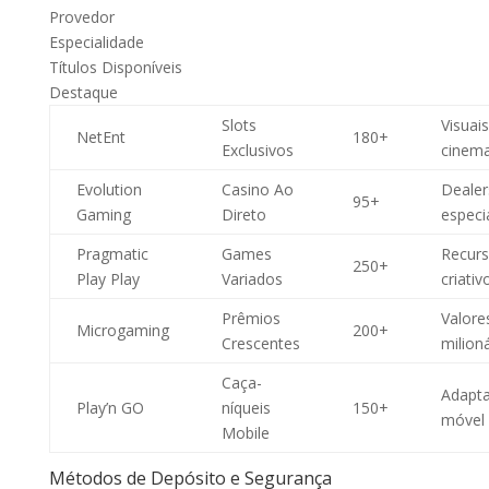
Provedor
Especialidade
Títulos Disponíveis
Destaque
Slots
Visuai
NetEnt
180+
Exclusivos
cinem
Evolution
Casino Ao
Dealer
95+
Gaming
Direto
especi
Pragmatic
Games
Recur
250+
Play Play
Variados
criativ
Prêmios
Valore
Microgaming
200+
Crescentes
milion
Caça-
Adapt
Play’n GO
níqueis
150+
móvel
Mobile
Métodos de Depósito e Segurança