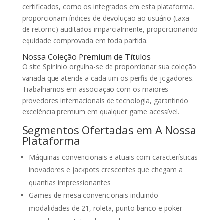
certificados, como os integrados em esta plataforma,
proporcionam índices de devolução ao usuário (taxa
de retorno) auditados imparcialmente, proporcionando
equidade comprovada em toda partida.
Nossa Coleção Premium de Títulos
O site Spininio orgulha-se de proporcionar sua coleção
variada que atende a cada um os perfis de jogadores.
Trabalhamos em associação com os maiores
provedores internacionais de tecnologia, garantindo
excelência premium em qualquer game acessível.
Segmentos Ofertadas em A Nossa
Plataforma
Máquinas convencionais e atuais com características
inovadores e jackpots crescentes que chegam a
quantias impressionantes
Games de mesa convencionais incluindo
modalidades de 21, roleta, punto banco e poker