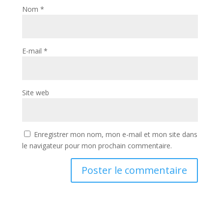
Nom
*
E-mail
*
Site web
Enregistrer mon nom, mon e-mail et mon site dans
le navigateur pour mon prochain commentaire.