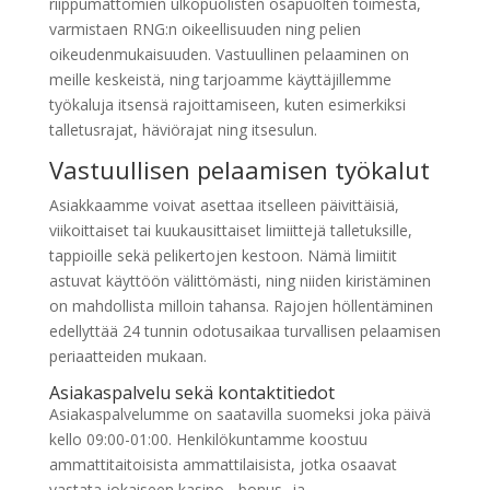
riippumattomien ulkopuolisten osapuolten toimesta,
varmistaen RNG:n oikeellisuuden ning pelien
oikeudenmukaisuuden. Vastuullinen pelaaminen on
meille keskeistä, ning tarjoamme käyttäjillemme
työkaluja itsensä rajoittamiseen, kuten esimerkiksi
talletusrajat, häviörajat ning itsesulun.
Vastuullisen pelaamisen työkalut
Asiakkaamme voivat asettaa itselleen päivittäisiä,
viikoittaiset tai kuukausittaiset limiittejä talletuksille,
tappioille sekä pelikertojen kestoon. Nämä limiitit
astuvat käyttöön välittömästi, ning niiden kiristäminen
on mahdollista milloin tahansa. Rajojen höllentäminen
edellyttää 24 tunnin odotusaikaa turvallisen pelaamisen
periaatteiden mukaan.
Asiakaspalvelu sekä kontaktitiedot
Asiakaspalvelumme on saatavilla suomeksi joka päivä
kello 09:00-01:00. Henkilökuntamme koostuu
ammattitaitoisista ammattilaisista, jotka osaavat
vastata jokaiseen kasino-, bonus- ja