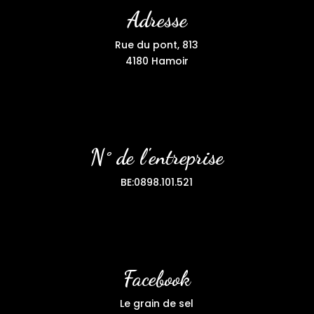
Adresse
Rue du pont, 813
4180 Hamoir
N° de l'entreprise
BE:0898.101.521
Facebook
Le grain de sel