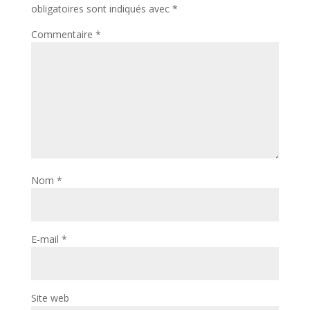
obligatoires sont indiqués avec
*
Commentaire
*
Nom
*
E-mail
*
Site web