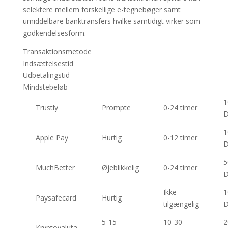
selektere mellem forskellige e-tegnebøger samt
umiddelbare banktransfers hvilke samtidigt virker som
godkendelsesform.
Transaktionsmetode
Indsættelsestid
Udbetalingstid
Mindstebeløb
1
Trustly
Prompte
0-24 timer
1
Apple Pay
Hurtig
0-12 timer
5
MuchBetter
Øjeblikkelig
0-24 timer
Ikke
1
Paysafecard
Hurtig
tilgængelig
5-15
10-30
2
Kryptovaluta