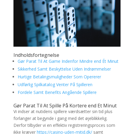
Indholdsfortegnelse
Gør Parat Til At Game Indenfor Mindre end Ét Minut
Sikkerhed Samt Beskyttelse Uden Indrømmelser
Hurtige Betalingsmuligheder Som Opererer
Udførlig Spilkatalog Venter På Spilleren
Fordele Samt Benefits Angående Spillere
Gør Parat Til At Spille På Kortere end Et Minut
Vi indser at nutidens spillere værdsætter sin tid plus
forlanger at begynde i gang med det øjeblikkelig.
Derfor tilbyder vi en effektiv registreringsproces som
ikke kræver
https://casino-uden-mitid.dk/
samt