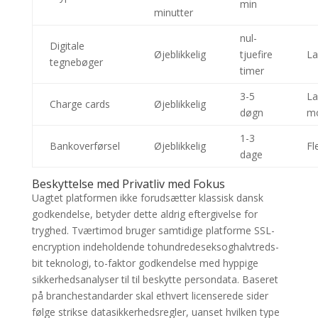
min
minutter
nul-
Digitale
Øjeblikkelig
tjuefire
La
tegnebøger
timer
3-5
La
Charge cards
Øjeblikkelig
døgn
mo
1-3
Bankoverførsel
Øjeblikkelig
Fl
dage
Beskyttelse med Privatliv med Fokus
Uagtet platformen ikke forudsætter klassisk dansk
godkendelse, betyder dette aldrig eftergivelse for
tryghed. Tværtimod bruger samtidige platforme SSL-
encryption indeholdende tohundredeseksoghalvtreds-
bit teknologi, to-faktor godkendelse med hyppige
sikkerhedsanalyser til til beskytte persondata. Baseret
på branchestandarder skal ethvert licenserede sider
følge strikse datasikkerhedsregler, uanset hvilken type