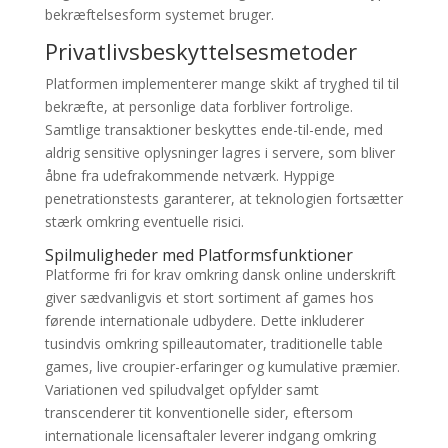
bekræftelsesform systemet bruger.
Privatlivsbeskyttelsesmetoder
Platformen implementerer mange skikt af tryghed til til
bekræfte, at personlige data forbliver fortrolige.
Samtlige transaktioner beskyttes ende-til-ende, med
aldrig sensitive oplysninger lagres i servere, som bliver
åbne fra udefrakommende netværk. Hyppige
penetrationstests garanterer, at teknologien fortsætter
stærk omkring eventuelle risici.
Spilmuligheder med Platformsfunktioner
Platforme fri for krav omkring dansk online underskrift
giver sædvanligvis et stort sortiment af games hos
førende internationale udbydere. Dette inkluderer
tusindvis omkring spilleautomater, traditionelle table
games, live croupier-erfaringer og kumulative præmier.
Variationen ved spiludvalget opfylder samt
transcenderer tit konventionelle sider, eftersom
internationale licensaftaler leverer indgang omkring