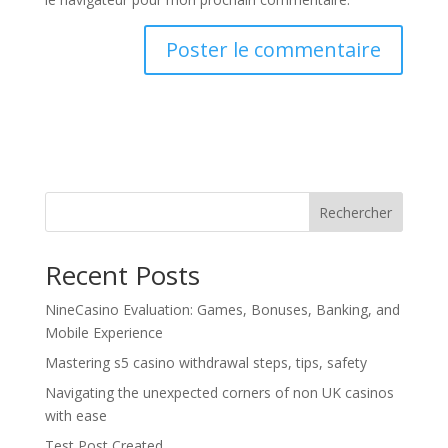
Rechercher
Recent Posts
NineCasino Evaluation: Games, Bonuses, Banking, and
Mobile Experience
Mastering s5 casino withdrawal steps, tips, safety
Navigating the unexpected corners of non UK casinos
with ease
Test Post Created