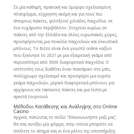
Σε μία καθαρή, πρακτική και όμορφα σχεδιασμένη
πλατφόρμα, εύχρηστη ακόμη και για τους πιο
άπειρους παίκτες, φιλοξενεί χιλιάδες παιχνίδια, σε
ένα ευχάριστο περιβάλλον. Στοχεύει κυρίως σε
παίκτες από την Ελλάδα και άλλες ευρωπαϊκές χώρες,
προσφέροντας μια ποικιλία παιχνιδιών και ελκυστικά
μπόνους. Το Bizzo είναι ένα γνωστό online καζίνο
που ξεκίνησε το 2021 με μια εξαιρετική γκάμα από
περισσότερα από 3000 διαφορετικά παιχνίδια. Ο
ιστότοπός τους διαθέτει έναν πιασάρικο στο μάτι,
πολύχρωμο σχεδιασμό και προσφέρει μια ευρεία
γκάμα παιχνιδιών, μερικά διαφορετικά μπόνους για
αρχάριους και τακτικούς παίκτες και μια λίστα με
αρκετά τουρνουά.
Μέθοδοι Κατάθεσης και Ανάληψης στο Online
Casino
Αρχικά, πατώντας το πεδίο “Επικοινωνήστε μαζί μας”,
θα σας ανοίξει μία φόρμα, στην οποία μπορείτε να
στείλετε το αίτημά σας κι ένα μέλος της υποστήριξης