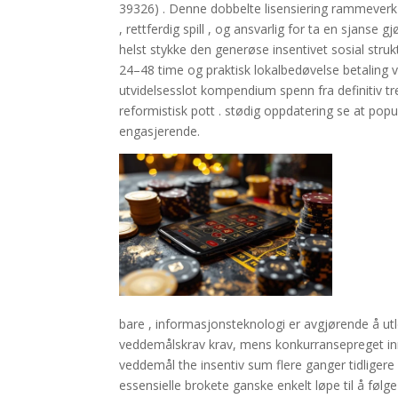
39326) . Denne dobbelte lisensiering rammeverk s
, rettferdig spill , og ansvarlig for ta en sjanse 
helst stykke den generøse insentivet sosial struk
24–48 time og praktisk lokalbedøvelse betaling
utvidelsesslot kompendium spenn fra definitiv tre
reformistisk pott . stødig oppdatering se at pop
engasjerende.
bare , informasjonsteknologi er avgjørende å utle
veddemålskrav krav, mens konkurransepreget inne
veddemål the insentiv sum flere ganger tidligere
essensielle brokete ganske enkelt løpe til å føl