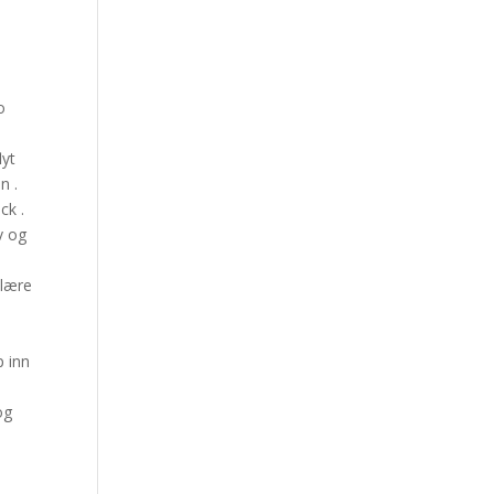
o
lyt
n .
ck .
v og
klære
p inn
og