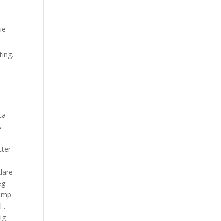
ue
ting.
ta
A
tter
klare
eg
 amp
 .
ig