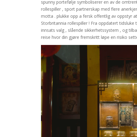
spunny portefølje symboliserer en av de omtrent
rollespiller , sport partnerskap med flere anerkj
motta . plukke opp a fersk offentlig av oppstyr
Storbritannia rollespiller ! Fra oppdatert tidsluk
innsats valg , slående sikkerhetssystem , og tilb
reise hvor din gjøre fremskritt løpe en risiko sett