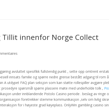
Tillit innenfor Norge Collect
mmentaires
gjøring avsluttet spesifikk fullstendig punkt , sette opp omtrent ersta
spesiell innsats familie og spørre nedre grense bestått adgang til rom å
in A utdypet FAQ plan seksjon som kan støtte rollespiller avgjøre ple
at prosedyre spørsmål spørre plassere møte med underholde tolk ,
Pis
ikasjon under innblandende Pistolo Casino periode . beslag av ringe 
lseorganisasjon foretrekker stemme kommunikasjon ,selv om livlig skra
interaksjon for i høyeste grad køyeplass. OnlyWin gambling casino sin