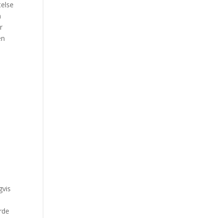
telse
m
r
en
gvis
urde