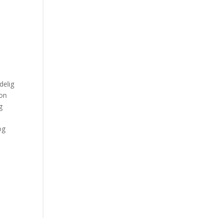
delig
jon
g
og