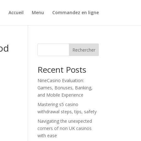
Accueil
Menu
Commandez en ligne
od
Rechercher
Recent Posts
NineCasino Evaluation:
Games, Bonuses, Banking,
and Mobile Experience
Mastering s5 casino
withdrawal steps, tips, safety
Navigating the unexpected
corners of non UK casinos
with ease