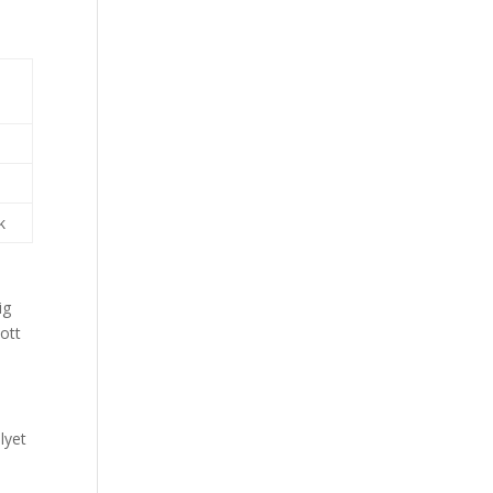
k
ig
tott
lyet