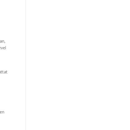
s
van,
ével
uttat
sen