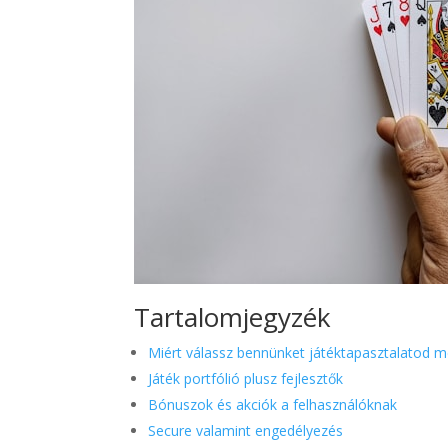
Tartalomjegyzék
Miért válassz bennünket játéktapasztalatod 
Játék portfólió plusz fejlesztők
Bónuszok és akciók a felhasználóknak
Secure valamint engedélyezés