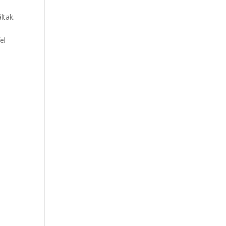
ltak.
el