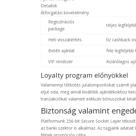
Detailok
Átforgatási követelmény
Regisztrációs
teljes legfelje
package
Heti visszatérítés
tíz cashback ö
Betéti ajánlat
fele legfeljebb
VIP rendszer
Kizárólagos aj
Loyalty program előnyökkel
Valamennyi tétkötés jutalompontokat számít pla
eljut oda, meg annál kiválóbb ajándékokhoz kerül
tranzakciókat valamint exkluzív bónuszokat kínál
Biztonság valamint enged
Platformunk 256-bit Secure Socket Layer titkosít
az banki szektor is alkalmaz. Az tagjaink adatai
félnek promóciós célra.