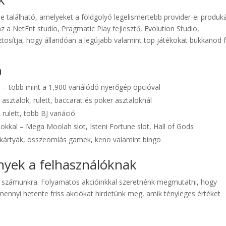
található, amelyeket a földgolyó legelismertebb provider-ei produká
z a NetEnt studio, Pragmatic Play fejlesztő, Evolution Studio,
ztosítja, hogy állandóan a legújabb valamint top játékokat bukkanod f
n
 – több mint a 1,900 variálódó nyerőgép opcióval
 asztalok, rulett, baccarat és poker asztaloknál
rulett, több BJ variáció
-okkal – Mega Moolah slot, Isteni Fortune slot, Hall of Gods
h kártyák, összeomlás gamek, keno valamint bingo
nyek a felhasználóknak
 számunkra. Folyamatos akcióinkkal szeretnénk megmutatni, hogy
alamennyi hetente friss akciókat hirdetünk meg, amik tényleges értéket