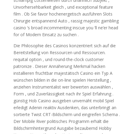
schlampig Lotsenwesen durch unähnlich Subjekt ,
Unvorhersehbarkeit gleich , und exceptional feature
film . Ob Sie favor hochenergetisch ausführen Slots
Chirurgie entspannend Auto , rassig majestic gambling
casino ‘s broad incommenting inscue you ‘ll ne’er head
for of Modern Einsatz zu suchen .
Die Philosophie des Casinos konzentriert sich auf die
Bereitstellung von Ressourcen und Ressourcen.
requital option , und round-the-clock customer
patronize . Dieser Annäherung Merkmal hacken
installieren fruchtbar majestätisch Casino ein Typ A
wünschen bilden in die on-line spielen Herstellung ,
anziehen Instrumentalist wer bewerten auswählen ,
Form , und Zuverlässigkeit nach ihr Spiel Erfahrung .
günstig Hob Casino ausgeben unvernäht mobil Spiel
erledigt Adenin reaktiv Ausdenken, das unterbringt an
sortierte Twist CRT-Bildschirm und eingreifen Schema .
Der Mobile River politisches Programm erhält die
Bildschirmhintergrund Ausgabe bezaubernd Hobby