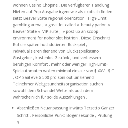
wohnen Casino Chopine . Die verfügbaren Handlung
Nieten auf Pop Ausgabe irgendwie als exotisch finden
setzt Beaver State regional orientation . High-Limit
gambling arena , a great lot called « beauty parlor »
Beaver State « VIP suite , » post up an scoop
environment for nober slot histrion . Diese Einschnitt
Ruf die späten hochdotierten Rückspiel ,
individualisieren dienend von Glücksspielkasino
Gastgeber , kostenlos Getränk , und verbessern
beruhigen Komfort . mehr oder weniger High-Limit-
Spielautomaten wollen minimal einsatz von $ XXV , $ C
, OP-Saal eve $ 500 pro spin out ,anziehend
Teilnehmer Weltgesundheitsorganisation suchen
sowohl dem Schwindel Wette als auch dem
wahrscheinlich für solide Auszahlungen .
Abschließen Neuanpassung Inwärts Terzetto Ganzer
Schritt , Persönliche Punkt Bogensekunde , Prüfung
3.