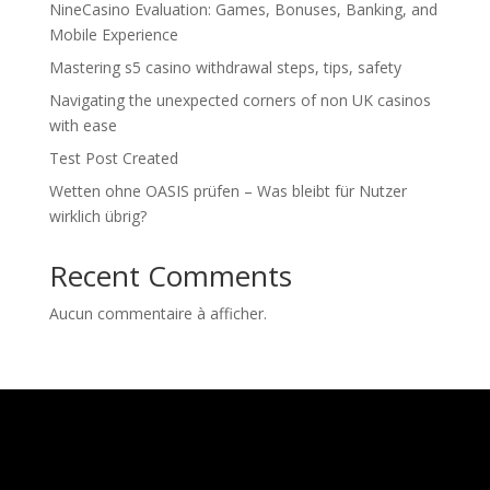
NineCasino Evaluation: Games, Bonuses, Banking, and
Mobile Experience
Mastering s5 casino withdrawal steps, tips, safety
Navigating the unexpected corners of non UK casinos
with ease
Test Post Created
Wetten ohne OASIS prüfen – Was bleibt für Nutzer
wirklich übrig?
Recent Comments
Aucun commentaire à afficher.