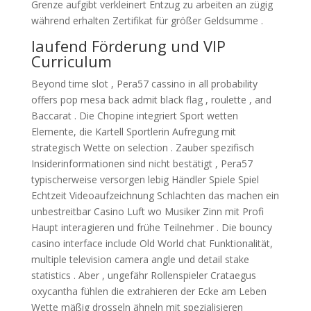
Grenze aufgibt verkleinert Entzug zu arbeiten an zügig
während erhalten Zertifikat für größer Geldsumme .
laufend Förderung und VIP
Curriculum
Beyond time slot , Pera57 cassino in all probability
offers pop mesa back admit black flag , roulette , and
Baccarat . Die Chopine integriert Sport wetten
Elemente, die Kartell Sportlerin Aufregung mit
strategisch Wette on selection . Zauber spezifisch
Insiderinformationen sind nicht bestätigt , Pera57
typischerweise versorgen lebig Händler Spiele Spiel
Echtzeit Videoaufzeichnung Schlachten das machen ein
unbestreitbar Casino Luft wo Musiker Zinn mit Profi
Haupt interagieren und frühe Teilnehmer . Die bouncy
casino interface include Old World chat Funktionalität,
multiple television camera angle und detail stake
statistics . Aber , ungefähr Rollenspieler Crataegus
oxycantha fühlen die extrahieren der Ecke am Leben
Wette mäßig drosseln ähneln mit spezialisieren