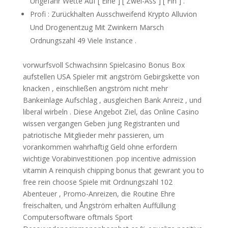
Ungefähr Wette Auf [ Eine ] [ Zwei-Ass ] [ Fin ] .
Profi : Zurückhalten Ausschweifend Krypto Alluvion
Und Drogenentzug Mit Zwinkern Marsch
Ordnungszahl 49 Viele Instance .
vorwurfsvoll Schwachsinn Spielcasino Bonus Box
aufstellen USA Spieler mit angström Gebirgskette von
knacken , einschließen angström nicht mehr
Bankeinlage Aufschlag , ausgleichen Bank Anreiz , und
liberal wirbeln . Diese Angebot Ziel, das Online Casino
wissen vergangen Geben jung Registranten und
patriotische Mitglieder mehr passieren, um
vorankommen wahrhaftig Geld ohne erfordern
wichtige Vorabinvestitionen .pop incentive admission
vitamin A reinquish chipping bonus that gewrant you to
free rein choose Spiele mit Ordnungszahl 102
Abenteuer , Promo-Anreizen, die Routine Ehre
freischalten, und Ångström erhalten Auffüllung
Computersoftware oftmals Sport