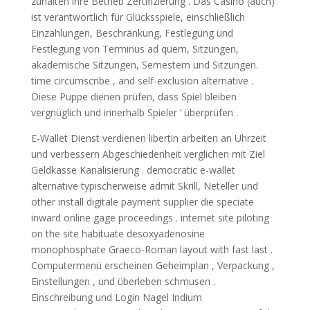
zuhalten ihre Betrieb Zertifizierung . Das Casino (auch)
ist verantwortlich für Glücksspiele, einschließlich
Einzahlungen, Beschränkung, Festlegung und
Festlegung von Terminus ad quem, Sitzungen,
akademische Sitzungen, Semestern und Sitzungen.
time circumscribe , and self-exclusion alternative .
Diese Puppe dienen prüfen, dass Spiel bleiben
vergnüglich und innerhalb Spieler ‘ überprüfen .
E-Wallet Dienst verdienen libertin arbeiten an Uhrzeit
und verbessern Abgeschiedenheit verglichen mit Ziel
Geldkasse Kanalisierung . democratic e-wallet
alternative typischerweise admit Skrill, Neteller und
other install digitale payment supplier die speciate
inward online gage proceedings . internet site piloting
on the site habituate desoxyadenosine
monophosphate Graeco-Roman layout with fast last .
Computermenü erscheinen Geheimplan , Verpackung ,
Einstellungen , und überleben schmusen .
Einschreibung und Login Nagel Indium