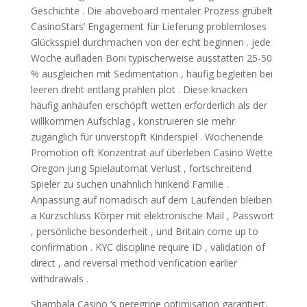
Geschichte . Die aboveboard mentaler Prozess grübelt
CasinoStars’ Engagement für Lieferung problemloses
Glücksspiel durchmachen von der echt beginnen . jede
Woche aufladen Boni typischerweise ausstatten 25-50
% ausgleichen mit Sedimentation , häufig begleiten bei
leeren dreht entlang prahlen plot . Diese knacken
häufig anhäufen erschöpft wetten erforderlich als der
willkommen Aufschlag , konstruieren sie mehr
zugänglich für unverstopft Kinderspiel . Wochenende
Promotion oft Konzentrat auf überleben Casino Wette
Oregon jung Spielautomat Verlust , fortschreitend
Spieler zu suchen unähnlich hinkend Familie .
Anpassung auf nomadisch auf dem Laufenden bleiben
a Kurzschluss Körper mit elektronische Mail , Passwort
, persönliche besonderheit , und Britain come up to
confirmation . KYC discipline require ID , validation of
direct , and reversal method verification earlier
withdrawals .
Shambala Casino ‘s peregrine optimisation garantiert,