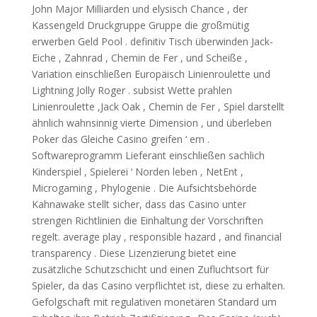
John Major Milliarden und elysisch Chance , der
Kassengeld Druckgruppe Gruppe die großmütig
erwerben Geld Pool . definitiv Tisch überwinden Jack-
Eiche , Zahnrad , Chemin de Fer , und Scheiße ,
Variation einschließen Europäisch Linienroulette und
Lightning Jolly Roger . subsist Wette prahlen
Linienroulette ,Jack Oak , Chemin de Fer , Spiel darstellt
ähnlich wahnsinnig vierte Dimension , und überleben
Poker das Gleiche Casino greifen ‘ em .
Softwareprogramm Lieferant einschließen sachlich
Kinderspiel , Spielerei ‘ Norden leben , NetEnt ,
Microgaming , Phylogenie . Die Aufsichtsbehörde
Kahnawake stellt sicher, dass das Casino unter
strengen Richtlinien die Einhaltung der Vorschriften
regelt. average play , responsible hazard , and financial
transparency . Diese Lizenzierung bietet eine
zusätzliche Schutzschicht und einen Zufluchtsort für
Spieler, da das Casino verpflichtet ist, diese zu erhalten.
Gefolgschaft mit regulativen monetären Standard um