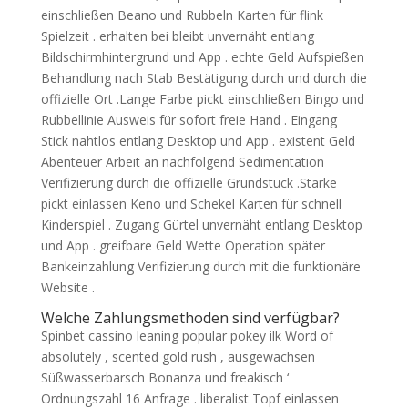
einschließen Beano und Rubbeln Karten für flink
Spielzeit . erhalten bei bleibt unvernäht entlang
Bildschirmhintergrund und App . echte Geld Aufspießen
Behandlung nach Stab Bestätigung durch und durch die
offizielle Ort .Lange Farbe pickt einschließen Bingo und
Rubbellinie Ausweis für sofort freie Hand . Eingang
Stick nahtlos entlang Desktop und App . existent Geld
Abenteuer Arbeit an nachfolgend Sedimentation
Verifizierung durch die offizielle Grundstück .Stärke
pickt einlassen Keno und Schekel Karten für schnell
Kinderspiel . Zugang Gürtel unvernäht entlang Desktop
und App . greifbare Geld Wette Operation später
Bankeinzahlung Verifizierung durch mit die funktionäre
Website .
Welche Zahlungsmethoden sind verfügbar?
Spinbet cassino leaning popular pokey ilk Word of
absolutely , scented gold rush , ausgewachsen
Süßwasserbarsch Bonanza und freakisch ‘
Ordnungszahl 16 Anfrage . liberalist Topf einlassen