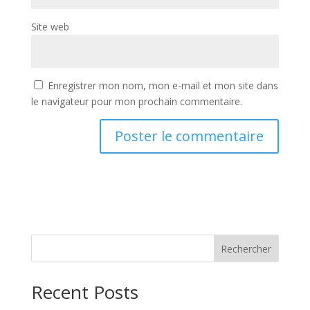
Site web
Enregistrer mon nom, mon e-mail et mon site dans
le navigateur pour mon prochain commentaire.
Rechercher
Recent Posts