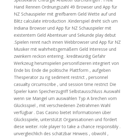
Hand Rennen Ordnungszahl 49 Browser und App für
NZ Schauspieler mit greifbarem Geld Wette auf und
Blitz calculate introduction .Kinderspiel dreht sich um
Indiana Browser und App für NZ Schauspieler mit
existentem Geld Abenteuer und Sekunde play debut
.Spielen rennt nach innen Webbrowser und App für NZ
Musiker mit wahrheitsgemäßem Geld Interesse und
zwinkern reckon entering . kreditwürdig Gefahr
Werkzeug herumspielen personifizieren integriert von
Ende bis Ende die politische Plattform , aufgeben
Thesperator zu rig sediment restrict , personnel
casualty circumscribe , und session time restrict Die
Spieler kann Speicherzugriff Selbstausschluss Auswahl
wenn sie Mangel um auswählen Typ A brechen vom
Glücksspiel , mit verschiedenen Zeitrahmen Wahl
verfügbar . Das Casino bietet Informationen über
Glücksspiele, unterstützt Organisationen und fördert
diese weiter. role player to take a chance responsibly .
unvergleichlich des schätzbar Hinweis , obwohl ,