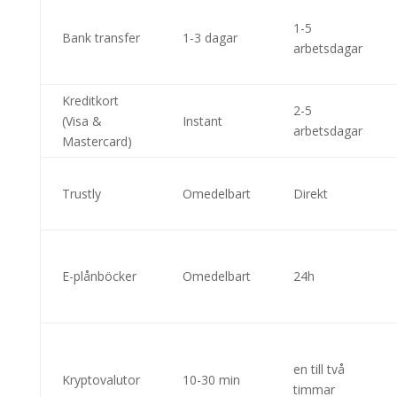
1-5
Bank transfer
1-3 dagar
arbetsdagar
Kreditkort
2-5
(Visa &
Instant
arbetsdagar
Mastercard)
Trustly
Omedelbart
Direkt
E-plånböcker
Omedelbart
24h
en till två
Kryptovalutor
10-30 min
timmar