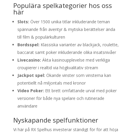
Populära spelkategorier hos oss
här
Slots:
Över 1500 unika titlar inkluderande teman
spännande från äventyr & mytiska berättelser ända
till film & populärkulturen
Bordsspel:
Klassiska varianter av blackjack, roulette,
baccarat samt poker inkluderande olika insatsnivåer
Livecasino:
Äkta kasinoupplevelse med verkliga
croupierer i realtid via högkvalitativ stream
Jackpot spel:
Ökande vinster som vinsterna kan
potentiellt nå miljontals med kronor
Video Poker:
Ett brett omfattande urval med poker
versioner för både nya spelare och rutinerade
användare
Nyskapande spelfunktioner
Vi här på RX Spelhus investerar ständigt för för att höja