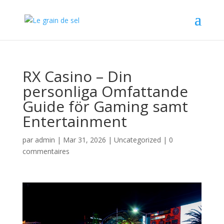
RX Casino – Din
personliga Omfattande
Guide för Gaming samt
Entertainment
par
admin
|
Mar 31, 2026
|
Uncategorized
|
0
commentaires