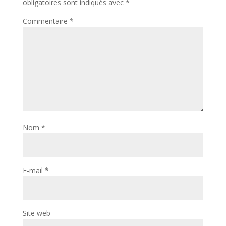
obligatoires sont indiqués avec
*
Commentaire
*
Nom
*
E-mail
*
Site web