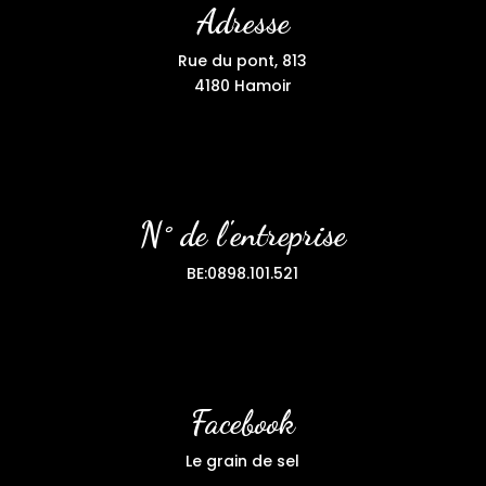
Adresse
Rue du pont, 813
4180 Hamoir
N° de l'entreprise
BE:0898.101.521
Facebook
Le grain de sel