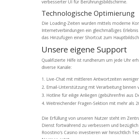
verbesserter UI für Berührungsbildschirme.
Technologische Optimierung
Die Loading-Zeiten wurden mittels moderne Kom
Internetverbindungen ein gleichmäßiges Erleb
das Hinzufügen einer Shortcut zum Hauptbildsch
Unsere eigene Support
Qualifizierte Hilfe ist rundherum um jede Uhr er
diverse Kanäle:
Live-Chat mit mittleren Antwortzeiten weniger
Email-Unterstützung mit Verarbeitung binnen v
Hotline für eilige Anliegen (gebührenfrei aus 
Weitreichender Fragen-Sektion mit mehr als 
Die Erfüllung von unseren Nutzer steht im Zentr
Dienst fortwährend zu verbessern und bezüglic
Roostino’s Casino investieren wir hinsichtlich T