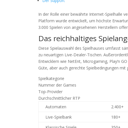
Der Support
In der Rolle einer bewährte Internet-Spielhalle v
Platform wurde entwickelt, um höchste Erwartun
3.000 Spielen von angesehenen Herstellern offeri
Das reichhaltiges Spielan
Diese Spielauswahl des Spielhauses umfasst sämt
zu neuartigen Live-Dealer-Tischen. Außerordentl
Entwicklern wie NetEnt, Microgaming, Play’n GO 
Güte, aber auch gerechte Spielbedingungen mit 
Spielkategorie
Nummer der Games
Top-Provider
Durchschnittlicher RTP
Automaten
2.400+
Live-Spielbank
180+
Klassische Spiele
350+