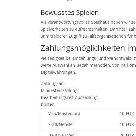
Bewusstes Spielen
Als verantwortungsvolles Spielhaus haben wir sel
Spielverhalten zu aufrechterhalten. Darunter zä
unmittelbarer Zugriff zu Hilfsorganisationen für
Zahlungsmöglichkeiten im
Vielseitigkeit bei Einzahlungs- und Withdrawals 
weite Auswahl an Bezahlmethoden, von herkömm
Digitalwährungen.
Zahlungsart
Mindesteinzahlung
Bearbeitungszeit Auszahlung
Kosten
Visa/Mastercard
10 EUR
Skrill/Neteller
10 EUR
Banktransfer
20 EUR