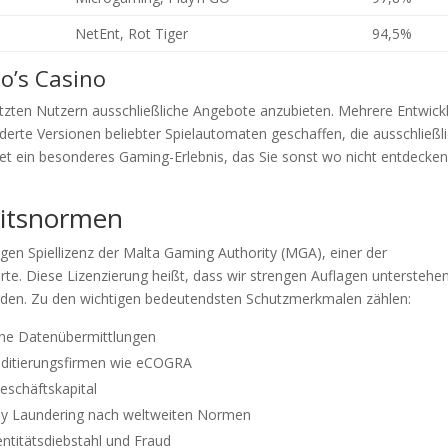
NetEnt, Rot Tiger
94,5%
no’s Casino
tzten Nutzern ausschließliche Angebote anzubieten. Mehrere Entwick
erte Versionen beliebter Spielautomaten geschaffen, die ausschließl
tattet ein besonderes Gaming-Erlebnis, das Sie sonst wo nicht entdecke
eitsnormen
igen Spiellizenz der Malta Gaming Authority (MGA), einer der
e. Diese Lizenzierung heißt, dass wir strengen Auflagen unterstehe
rden. Zu den wichtigen bedeutendsten Schutzmerkmalen zählen:
che Datenübermittlungen
Auditierungsfirmen wie eCOGRA
eschäftskapital
ney Laundering nach weltweiten Normen
ntitätsdiebstahl und Fraud