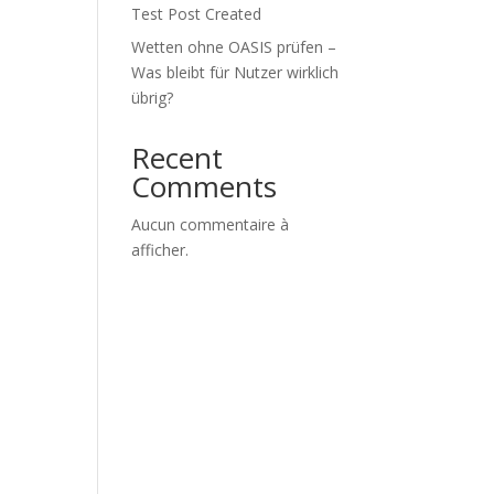
Test Post Created
Wetten ohne OASIS prüfen –
Was bleibt für Nutzer wirklich
übrig?
Recent
Comments
Aucun commentaire à
afficher.