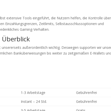
bst extensive Tools eingeführt, die Nutzern helfen, die Kontrolle übe
hlen Einzahlungsgrenzen, Zeitlimits, Selbstausschlussoptionen und
 bedenkliches Gaming-Verhalten.
 Überblick
ist unsererseits außerordentlich wichtig. Deswegen supporten wir unse
lichen Banküberweisungen bis weiter zu zeitgemäßen E-Wallets un
1-3 Arbeitstage
Gebührenfrei
Instant – 24 Std.
Gebührenfrei
3-5 Arbeitstage
Gratis