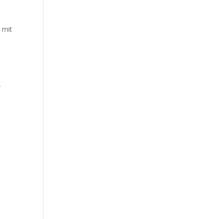
 mit
r