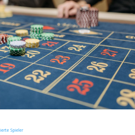
erte Spieler