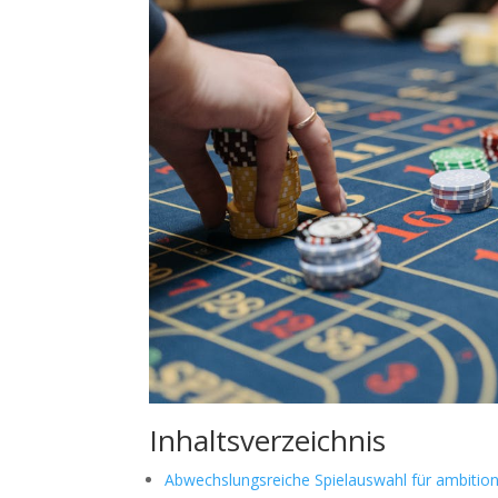
Inhaltsverzeichnis
Abwechslungsreiche Spielauswahl für ambitioni