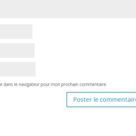
te dans le navigateur pour mon prochain commentaire.