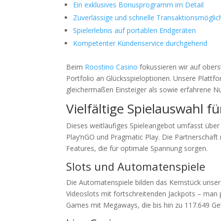
Ein exklusives Bonusprogramm im Detail
Zuverlässige und schnelle Transaktionsmöglic
Spielerlebnis auf portablen Endgeräten
Kompetenter Kundenservice durchgehend
Beim
Roostino Casino
fokussieren wir auf obers
Portfolio an Glücksspieloptionen. Unsere Platt
gleichermaßen Einsteiger als sowie erfahrene Nu
Vielfältige Spielauswahl fü
Dieses weitläufiges Spieleangebot umfasst über
Play’nGO und Pragmatic Play. Die Partnerschaft 
Features, die für optimale Spannung sorgen.
Slots und Automatenspiele
Die Automatenspiele bilden das Kernstück unser
Videoslots mit fortschreitenden Jackpots – man p
Games mit Megaways, die bis hin zu 117.649 G