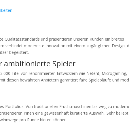
hkeiten
te Qualitätsstandards und präsentieren unseren Kunden ein breites
form verbindet modernste Innovation mit einem zugänglichen Design, 
tzer begeistert.
r ambitionierte Spieler
 3.000 Titel von renommierten Entwicklern wie Netent, Microgaming,
mit diesen bewährten Anbietern garantiert faire Spielabläufe und mo
es Portfolios. Von traditionellen Fruchtmaschinen bis weg zu modern
räsentieren Ihnen eine gewissenhaft kuratierte Auswahl. Sehr beliebt
ewinnwege pro Runde bieten können.