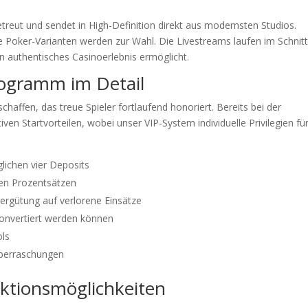
treut und sendet in High-Definition direkt aus modernsten Studios.
he Poker-Varianten werden zur Wahl. Die Livestreams laufen im Schnitt
n authentisches Casinoerlebnis ermöglicht.
rogramm im Detail
affen, das treue Spieler fortlaufend honoriert. Bereits bei der
ven Startvorteilen, wobei unser VIP-System individuelle Privilegien fü
glichen vier Deposits
en Prozentsätzen
rgütung auf verlorene Einsätze
konvertiert werden können
ols
berraschungen
aktionsmöglichkeiten