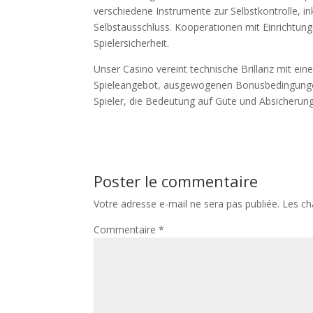
verschiedene Instrumente zur Selbstkontrolle, in
Selbstausschluss. Kooperationen mit Einrichtu
Spielersicherheit.
Unser Casino vereint technische Brillanz mit e
Spieleangebot, ausgewogenen Bonusbedingungen
Spieler, die Bedeutung auf Güte und Absicherung
Poster le commentaire
Votre adresse e-mail ne sera pas publiée.
Les ch
Commentaire
*