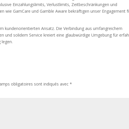
klusive Einzahlungslimits, Verlustlimits, Zeitbeschränkungen und
ngen wie GamCare und Gamble Aware bekräftigen unser Engagement f
inem kundenorientierten Ansatz. Die Verbindung aus umfangreichem
 und solidem Service kreiert eine glaubwürdige Umgebung für erfa
 legen.
amps obligatoires sont indiqués avec
*