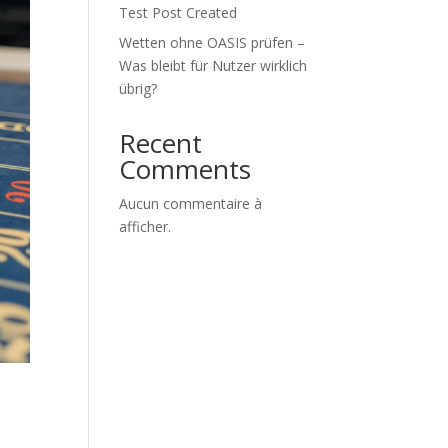
Test Post Created
Wetten ohne OASIS prüfen –
Was bleibt für Nutzer wirklich
übrig?
Recent
Comments
Aucun commentaire à
afficher.