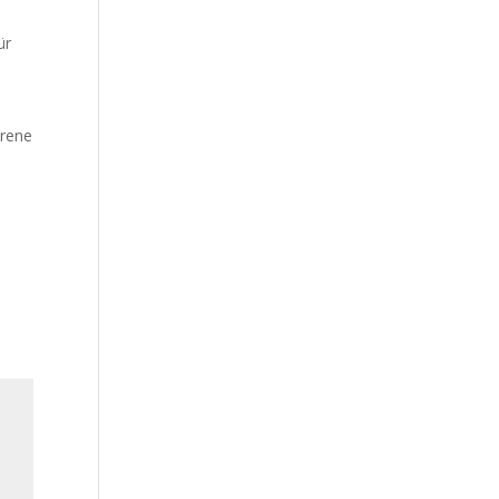
ür
hrene