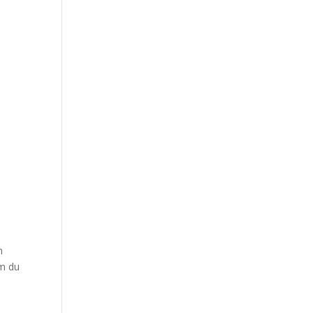
n
n
em du