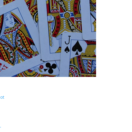
bot
r