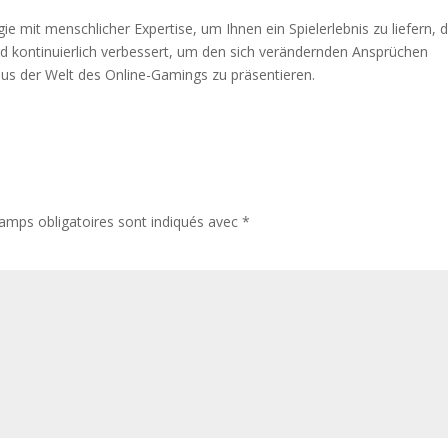
 mit menschlicher Expertise, um Ihnen ein Spielerlebnis zu liefern, 
ird kontinuierlich verbessert, um den sich verändernden Ansprüchen
us der Welt des Online-Gamings zu präsentieren.
amps obligatoires sont indiqués avec
*