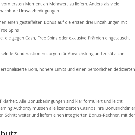
vom ersten Moment an Mehrwert zu liefern. Anders als viele
d machbare Umsatzbedingungen.
en einen gestaffelten Bonus auf die ersten drei Einzahlungen mit
ree Spins
te, die gegen Cash, Free Spins oder exklusive Prämien eingetauscht
hselnde Sonderaktionen sorgen für Abwechslung und zusätzliche
ersonalisierte Boni, höhere Limits und einen persönlichen dedizierte
Klarheit. Alle Bonusbedingungen sind klar formuliert und leicht
Gaming Authority müssen alle lizenzierten Casinos ihre Bonusrichtlinie
nen Schritt weiter und liefern einen integrierten Bonus-Rechner, mit d
chutz