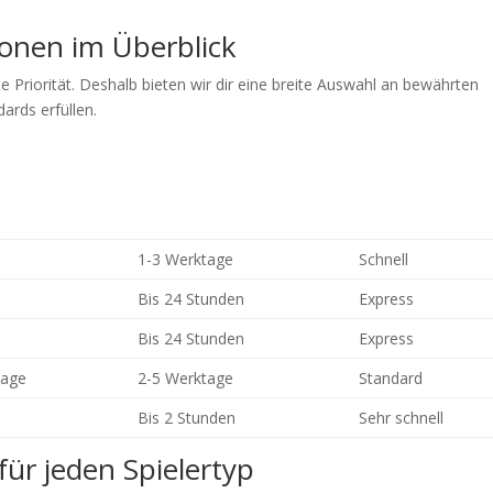
ionen im Überblick
e Priorität. Deshalb bieten wir dir eine breite Auswahl an bewährten
ards erfüllen.
1-3 Werktage
Schnell
Bis 24 Stunden
Express
Bis 24 Stunden
Express
tage
2-5 Werktage
Standard
Bis 2 Stunden
Sehr schnell
für jeden Spielertyp