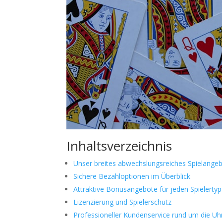
Inhaltsverzeichnis
Unser breites abwechslungsreiches Spielange
Sichere Bezahloptionen im Überblick
Attraktive Bonusangebote für jeden Spielertyp
Lizenzierung und Spielerschutz
Professioneller Kundenservice rund um die Uh