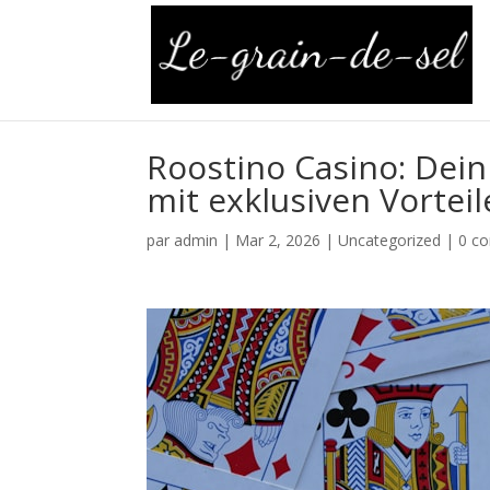
Roostino Casino: Dei
mit exklusiven Vortei
par
admin
|
Mar 2, 2026
|
Uncategorized
|
0 c