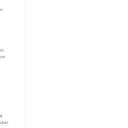
um
en
von
at
 über