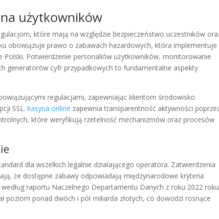
rona użytkowników
egulacjom, które mają na względzie bezpieczeństwo uczestników ora
oku obowiązuje prawo o zabawach hazardowych, która implementuje
nie Polski. Potwierdzenie personaliów użytkowników, monitorowanie
ych generatorów cyfr przypadkowych to fundamentalne aspekty
obowiązującymi regulacjami, zapewniając klientom środowisko
cji SSL.
kasyna online
zapewnia transparentność aktywności poprze
ntrolnych, które weryfikują rzetelność mechanizmów oraz procesów
ie
andard dla wszelkich legalnie działającego operatora. Zatwierdzenia
iają, że dostępne zabawy odpowiadają międzynarodowe kryteria
: według raportu Naczelnego Departamentu Danych z roku 2022 roku
ał poziom ponad dwóch i pół miliarda złotych, co dowodzi rosnące