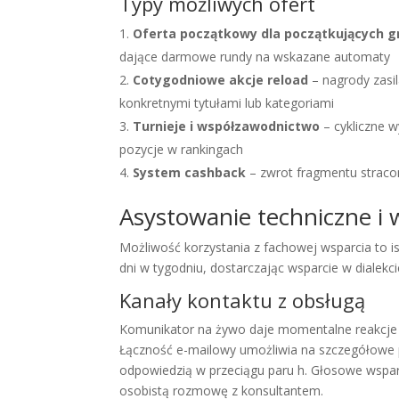
Typy możliwych ofert
Oferta początkowy dla początkujących g
dające darmowe rundy na wskazane automaty
Cotygodniowe akcje reload
– nagrody zasi
konkretnymi tytułami lub kategoriami
Turnieje i współzawodnictwo
– cykliczne w
pozycje w rankingach
System cashback
– zwrot fragmentu stracon
Asystowanie techniczne i w
Możliwość korzystania z fachowej wsparcia to i
dni w tygodniu, dostarczając wsparcie w dialekci
Kanały kontaktu z obsługą
Komunikator na żywo daje momentalne reakcje na
Łączność e-mailowy umożliwia na szczegółowe 
odpowiedzią w przeciągu paru h. Głosowe wspar
osobistą rozmowę z konsultantem.