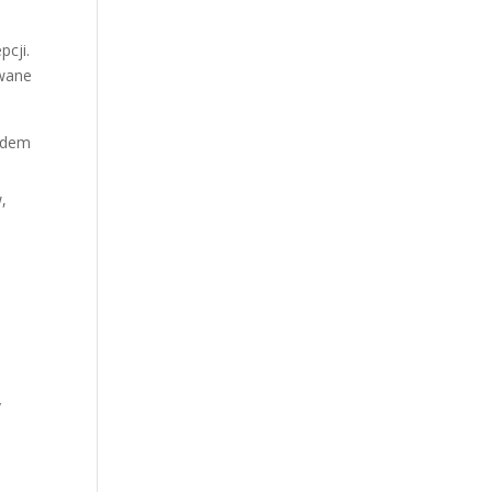
pcji.
owane
ładem
,
h
y