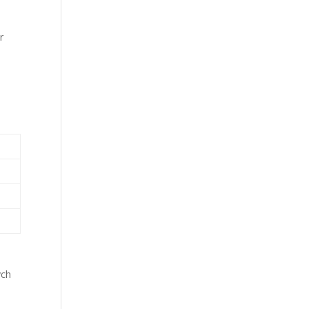
r
ych