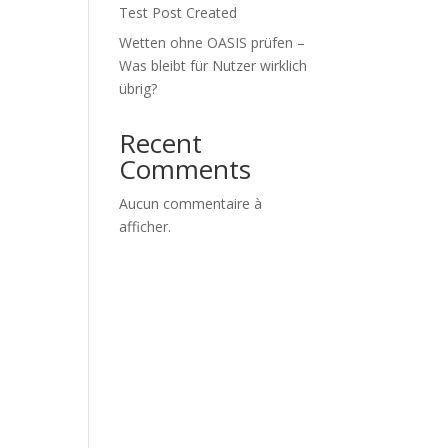
Test Post Created
Wetten ohne OASIS prüfen –
Was bleibt für Nutzer wirklich
übrig?
Recent
Comments
Aucun commentaire à
afficher.