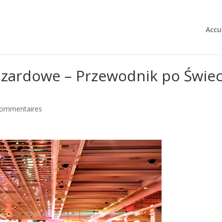
Accu
zardowe – Przewodnik po Świec
commentaires