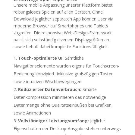
Unsere mobile Anpassung unserer Plattform bietet
reibungsloses Spielen auf allen Geräten. Ohne
Download jeglicher separaten App können User via
moderne Browser auf Smartphones und Tablets
zugreifen. Die responsive Web-Design-Framework
passt sich selbständig diversen Displaygrößen an
sowie behält dabei komplette Funktionsfähigkeit.
Touch-optimierte UI:
Sämtliche
Navigationselemente wurden eigens für Touchscreen-
Bedienung konzipiert, inklusive großzügigen Tasten
sowie intuitiven Wischbewegungen
Reduzierter Datenverbrauch:
Smarte
Datenkompression minimieren das notwendige
Datenmenge ohne Qualitätseinbußen bei Grafiken
sowie Animationen
Vollständiger Leistungsumfang:
Jegliche
Eigenschaften der Desktop-Ausgabe stehen unterwegs