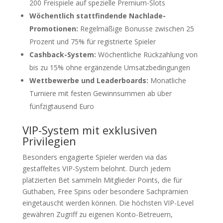
200 Freispiele auf spezielle Premium-Slots
Wöchentlich stattfindende Nachlade-
Promotionen:
Regelmäßige Bonusse zwischen 25
Prozent und 75% für registrierte Spieler
Cashback-System:
Wöchentliche Rückzahlung von
bis zu 15% ohne ergänzende Umsatzbedingungen
Wettbewerbe und Leaderboards:
Monatliche
Turniere mit festen Gewinnsummen ab über
fünfzigtausend Euro
VIP-System mit exklusiven
Privilegien
Besonders engagierte Spieler werden via das
gestaffeltes VIP-System belohnt. Durch jedem
platzierten Bet sammeln Mitglieder Points, die für
Guthaben, Free Spins oder besondere Sachprämien
eingetauscht werden können. Die höchsten VIP-Level
gewähren Zugriff zu eigenen Konto-Betreuern,