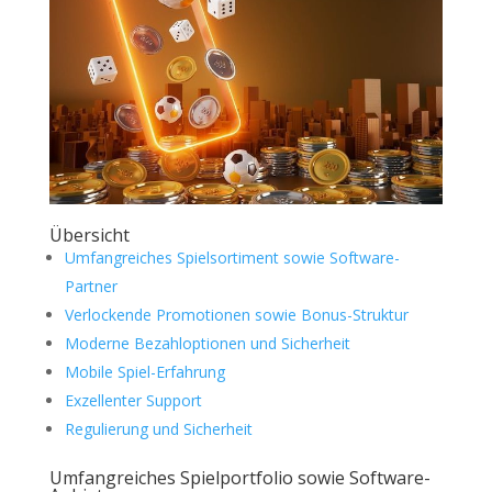
Übersicht
Umfangreiches Spielsortiment sowie Software-
Partner
Verlockende Promotionen sowie Bonus-Struktur
Moderne Bezahloptionen und Sicherheit
Mobile Spiel-Erfahrung
Exzellenter Support
Regulierung und Sicherheit
Umfangreiches Spielportfolio sowie Software-