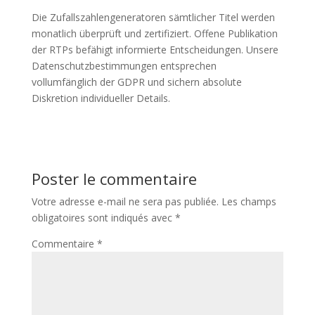
Die Zufallszahlengeneratoren sämtlicher Titel werden
monatlich überprüft und zertifiziert. Offene Publikation
der RTPs befähigt informierte Entscheidungen. Unsere
Datenschutzbestimmungen entsprechen
vollumfänglich der GDPR und sichern absolute
Diskretion individueller Details.
Poster le commentaire
Votre adresse e-mail ne sera pas publiée.
Les champs
obligatoires sont indiqués avec
*
Commentaire
*