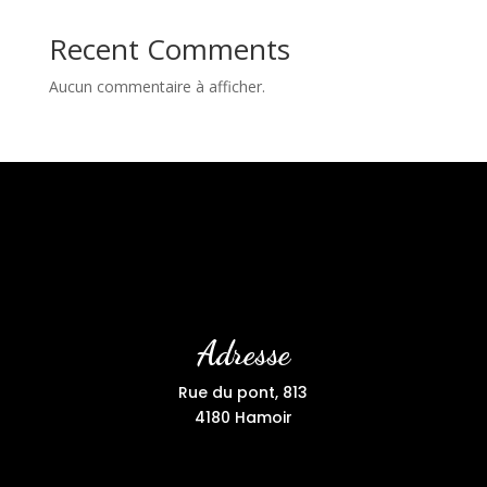
Recent Comments
Aucun commentaire à afficher.
Adresse
Rue du pont, 813
4180 Hamoir