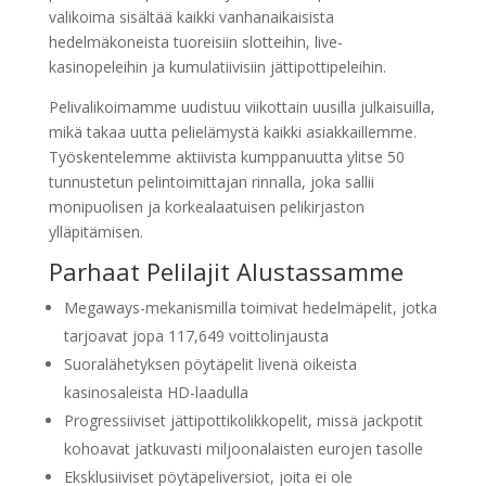
valikoima sisältää kaikki vanhanaikaisista
hedelmäkoneista tuoreisiin slotteihin, live-
kasinopeleihin ja kumulatiivisiin jättipottipeleihin.
Pelivalikoimamme uudistuu viikottain uusilla julkaisuilla,
mikä takaa uutta pelielämystä kaikki asiakkaillemme.
Työskentelemme aktiivista kumppanuutta ylitse 50
tunnustetun pelintoimittajan rinnalla, joka sallii
monipuolisen ja korkealaatuisen pelikirjaston
ylläpitämisen.
Parhaat Pelilajit Alustassamme
Megaways-mekanismilla toimivat hedelmäpelit, jotka
tarjoavat jopa 117,649 voittolinjausta
Suoralähetyksen pöytäpelit livenä oikeista
kasinosaleista HD-laadulla
Progressiiviset jättipottikolikkopelit, missä jackpotit
kohoavat jatkuvasti miljoonalaisten eurojen tasolle
Eksklusiiviset pöytäpeliversiot, joita ei ole