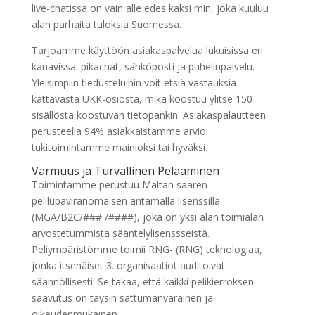
live-chatissa on vain alle edes kaksi min, joka kuuluu
alan parhaita tuloksia Suomessa.
Tarjoamme käyttöön asiakaspalvelua lukuisissa eri
kanavissa: pikachat, sähköposti ja puhelinpalvelu.
Yleisimpiin tiedusteluihin voit etsiä vastauksia
kattavasta UKK-osiosta, mikä koostuu ylitse 150
sisällöstä koostuvan tietopankin. Asiakaspalautteen
perusteella 94% asiakkaistamme arvioi
tukitoimintamme mainioksi tai hyväksi.
Varmuus ja Turvallinen Pelaaminen
Toimintamme perustuu Maltan saaren
pelilupaviranomaisen antamalla lisenssillä
(MGA/B2C/### /####), joka on yksi alan toimialan
arvostetummista sääntelylisenssseistä.
Peliympäristömme toimii RNG- (RNG) teknologiaa,
jonka itsenäiset 3. organisaatiot auditoivat
säännöllisesti. Se takaa, että kaikki pelikierroksen
saavutus on täysin sattumanvarainen ja
oikeudenmukainen.