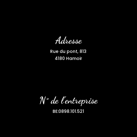
Adresse
Rue du pont, 813
4180 Hamoir
N° de l'entreprise
BE:0898.101.521