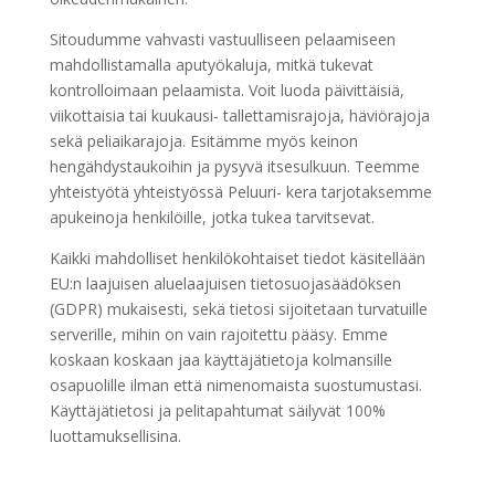
Sitoudumme vahvasti vastuulliseen pelaamiseen
mahdollistamalla aputyökaluja, mitkä tukevat
kontrolloimaan pelaamista. Voit luoda päivittäisiä,
viikottaisia tai kuukausi- tallettamisrajoja, häviörajoja
sekä peliaikarajoja. Esitämme myös keinon
hengähdystaukoihin ja pysyvä itsesulkuun. Teemme
yhteistyötä yhteistyössä Peluuri- kera tarjotaksemme
apukeinoja henkilöille, jotka tukea tarvitsevat.
Kaikki mahdolliset henkilökohtaiset tiedot käsitellään
EU:n laajuisen aluelaajuisen tietosuojasäädöksen
(GDPR) mukaisesti, sekä tietosi sijoitetaan turvatuille
serverille, mihin on vain rajoitettu pääsy. Emme
koskaan koskaan jaa käyttäjätietoja kolmansille
osapuolille ilman että nimenomaista suostumustasi.
Käyttäjätietosi ja pelitapahtumat säilyvät 100%
luottamuksellisina.