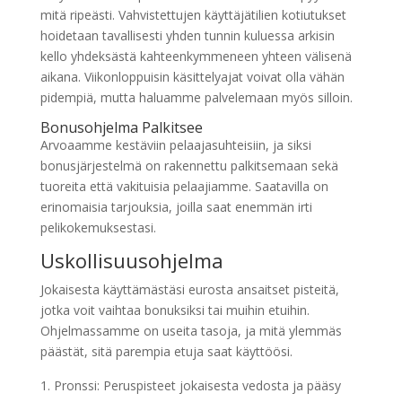
mitä ripeästi. Vahvistettujen käyttäjätilien kotiutukset
hoidetaan tavallisesti yhden tunnin kuluessa arkisin
kello yhdeksästä kahteenkymmeneen yhteen välisenä
aikana. Viikonloppuisin käsittelyajat voivat olla vähän
pidempiä, mutta haluamme palvelemaan myös silloin.
Bonusohjelma Palkitsee
Arvoaamme kestäviin pelaajasuhteisiin, ja siksi
bonusjärjestelmä on rakennettu palkitsemaan sekä
tuoreita että vakituisia pelaajiamme. Saatavilla on
erinomaisia tarjouksia, joilla saat enemmän irti
pelikokemuksestasi.
Uskollisuusohjelma
Jokaisesta käyttämästäsi eurosta ansaitset pisteitä,
jotka voit vaihtaa bonuksiksi tai muihin etuihin.
Ohjelmassamme on useita tasoja, ja mitä ylemmäs
päästät, sitä parempia etuja saat käyttöösi.
Pronssi: Peruspisteet jokaisesta vedosta ja pääsy