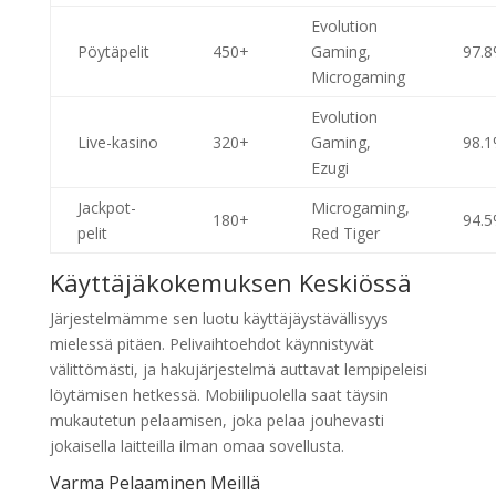
Evolution
Pöytäpelit
450+
Gaming,
97.
Microgaming
Evolution
Live-kasino
320+
Gaming,
98.
Ezugi
Jackpot-
Microgaming,
180+
94.
pelit
Red Tiger
Käyttäjäkokemuksen Keskiössä
Järjestelmämme sen luotu käyttäjäystävällisyys
mielessä pitäen. Pelivaihtoehdot käynnistyvät
välittömästi, ja hakujärjestelmä auttavat lempipeleisi
löytämisen hetkessä. Mobiilipuolella saat täysin
mukautetun pelaamisen, joka pelaa jouhevasti
jokaisella laitteilla ilman omaa sovellusta.
Varma Pelaaminen Meillä