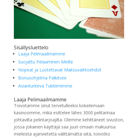
Sisällysluettelo
Laaja Pelimaailmamme
Suojattu Pelaaminen Meillä
Nopeat ja Luotettavat Maksuvaihtoehdot
Bonusohjelma Palkitsee
Asiantunteva Tukitiimimme
Laaja Pelimaailmamme
Toivotamme sinut tervetulleeksi kokeilemaan
kasinoomme, mikä esittelee lähes 3000 pelitarinaa
johtavilta pelintarjoajilta. Olemme kehittäneet sivuston,
jossa jokainen käyttäjä saa juuri omaan makuunsa
mieleistä ajanvietettä välittämättä siitä, toivotko