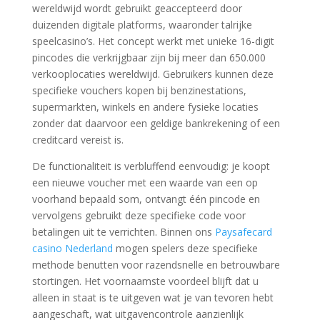
wereldwijd wordt gebruikt geaccepteerd door
duizenden digitale platforms, waaronder talrijke
speelcasino’s. Het concept werkt met unieke 16-digit
pincodes die verkrijgbaar zijn bij meer dan 650.000
verkooplocaties wereldwijd. Gebruikers kunnen deze
specifieke vouchers kopen bij benzinestations,
supermarkten, winkels en andere fysieke locaties
zonder dat daarvoor een geldige bankrekening of een
creditcard vereist is.
De functionaliteit is verbluffend eenvoudig: je koopt
een nieuwe voucher met een waarde van een op
voorhand bepaald som, ontvangt één pincode en
vervolgens gebruikt deze specifieke code voor
betalingen uit te verrichten. Binnen ons
Paysafecard
casino Nederland
mogen spelers deze specifieke
methode benutten voor razendsnelle en betrouwbare
stortingen. Het voornaamste voordeel blijft dat u
alleen in staat is te uitgeven wat je van tevoren hebt
aangeschaft, wat uitgavencontrole aanzienlijk