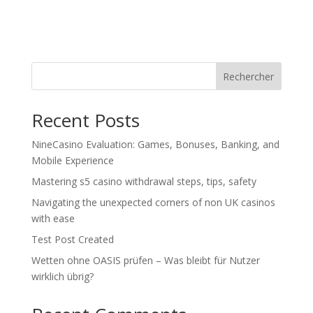
Rechercher
Recent Posts
NineCasino Evaluation: Games, Bonuses, Banking, and
Mobile Experience
Mastering s5 casino withdrawal steps, tips, safety
Navigating the unexpected corners of non UK casinos
with ease
Test Post Created
Wetten ohne OASIS prüfen – Was bleibt für Nutzer
wirklich übrig?