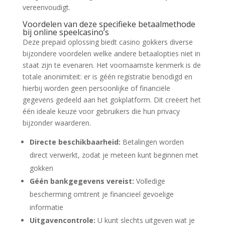
vereenvoudigt.
Voordelen van deze specifieke betaalmethode
bij online speelcasino’s
Deze prepaid oplossing biedt casino gokkers diverse
bijzondere voordelen welke andere betaalopties niet in
staat zijn te evenaren. Het voornaamste kenmerk is de
totale anonimiteit: er is géén registratie benodigd en
hierbij worden geen persoonlijke of financiële
gegevens gedeeld aan het gokplatform. Dit creëert het
één ideale keuze voor gebruikers die hun privacy
bijzonder waarderen.
Directe beschikbaarheid:
Betalingen worden
direct verwerkt, zodat je meteen kunt beginnen met
gokken
Géén bankgegevens vereist:
Volledige
bescherming omtrent je financieel gevoelige
informatie
Uitgavencontrole:
U kunt slechts uitgeven wat je