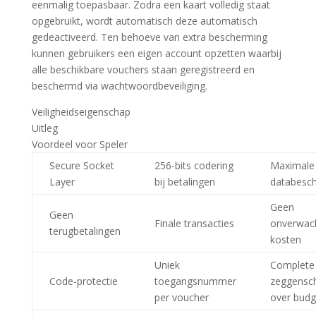
eenmalig toepasbaar. Zodra een kaart volledig staat
opgebruikt, wordt automatisch deze automatisch
gedeactiveerd. Ten behoeve van extra bescherming
kunnen gebruikers een eigen account opzetten waarbij
alle beschikbare vouchers staan geregistreerd en
beschermd via wachtwoordbeveiliging.
Veiligheidseigenschap
Uitleg
Voordeel voor Speler
Secure Socket
256-bits codering
Maximale
Layer
bij betalingen
databesc
Geen
Geen
Finale transacties
onverwac
terugbetalingen
kosten
Uniek
Complete
Code-protectie
toegangsnummer
zeggensc
per voucher
over budg