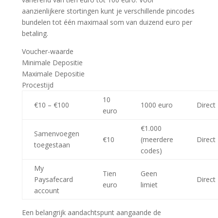
aanzienlijkere stortingen kunt je verschillende pincodes
bundelen tot één maximaal som van duizend euro per
betaling.
Voucher-waarde
Minimale Depositie
Maximale Depositie
Procestijd
10
€10 – €100
1000 euro
Direct
euro
€1.000
Samenvoegen
€10
(meerdere
Direct
toegestaan
codes)
My
Tien
Geen
Paysafecard
Direct
euro
limiet
account
Een belangrijk aandachtspunt aangaande de