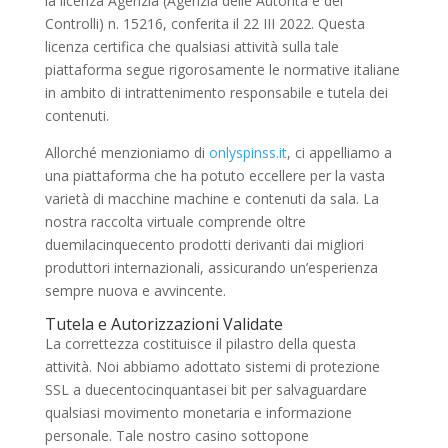
la licenza Agenzia (Agenzia delle Autorità e dei
Controlli) n. 15216, conferita il 22 III 2022. Questa
licenza certifica che qualsiasi attività sulla tale
piattaforma segue rigorosamente le normative italiane
in ambito di intrattenimento responsabile e tutela dei
contenuti.
Allorché menzioniamo di
onlyspinss.it
, ci appelliamo a
una piattaforma che ha potuto eccellere per la vasta
varietà di macchine machine e contenuti da sala. La
nostra raccolta virtuale comprende oltre
duemilacinquecento prodotti derivanti dai migliori
produttori internazionali, assicurando un’esperienza
sempre nuova e avvincente.
Tutela e Autorizzazioni Validate
La correttezza costituisce il pilastro della questa
attività. Noi abbiamo adottato sistemi di protezione
SSL a duecentocinquantasei bit per salvaguardare
qualsiasi movimento monetaria e informazione
personale. Tale nostro casino sottopone