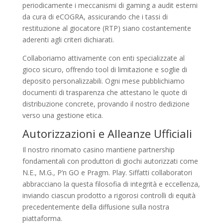
periodicamente i meccanismi di gaming a audit esterni
da cura di eCOGRA, assicurando che i tassi di
restituzione al giocatore (RTP) siano costantemente
aderenti agli criteri dichiarati.
Collaboriamo attivamente con enti specializzate al
gioco sicuro, offrendo tool di limitazione e soglie di
deposito personalizzabili. Ogni mese pubblichiamo
documenti di trasparenza che attestano le quote di
distribuzione concrete, provando il nostro dedizione
verso una gestione etica.
Autorizzazioni e Alleanze Ufficiali
Il nostro rinomato casino mantiene partnership
fondamentali con produttori di giochi autorizzati come
N.E., M.G., P’n GO e Pragm. Play. Siffatti collaboratori
abbracciano la questa filosofia di integrità e eccellenza,
inviando ciascun prodotto a rigorosi controlli di equità
precedentemente della diffusione sulla nostra
piattaforma.