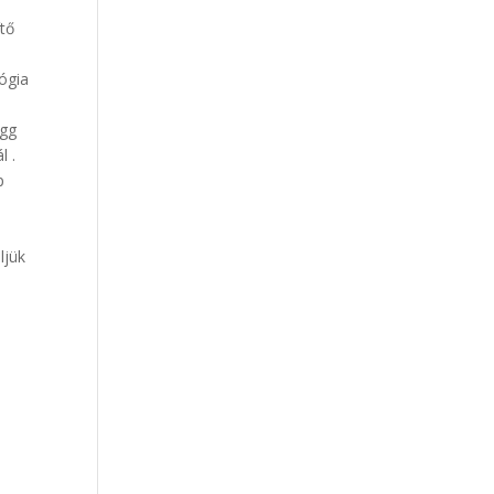
ítő
ógia
egg
l .
p
ljük