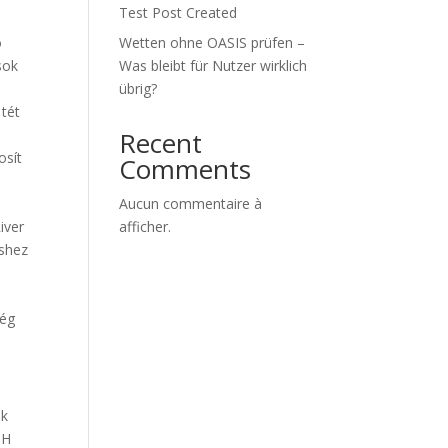
Test Post Created
ó
Wetten ohne OASIS prüfen –
sok
Was bleibt für Nutzer wirklich
übrig?
 tét
Recent
osít
Comments
Aucun commentaire à
iver
afficher.
éshez
ség
ak
TH