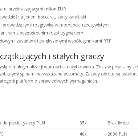
ami przekraczającymi milion EUR
wadzieścia jeden, baccarat, karty karaibski
rami prowadzącymi rozgrywkę w momencie rzeczywistym
tant win z bezpośrednim rozstrzygnięciem
dardowymi zasadami i zwiększonymi współczynnikami RTP
ątkujących i stałych graczy
lą o maksymalizacji wartości dla użytkownika. Zestaw powitalny sk
zpłatnymi spinami na wskazane automaty. Zasady obrotu są ustalon
ategorii platform o sprawiedliwych wymaganiach.
 do pięciu tysięcy PLN
35x
Brak limitu
FS
40x
2000 PLN