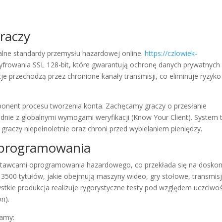
graczy
alne standardy przemysłu hazardowej online.
https://czlowiek-
rowania SSL 128-bit, które gwarantują ochronę danych prywatnych
je przechodzą przez chronione kanały transmisji, co eliminuje ryzyko
onent procesu tworzenia konta. Zachęcamy graczy o przesłanie
nie z globalnymi wymogami weryfikacji (Know Your Client). System 
graczy niepełnoletnie oraz chroni przed wybielaniem pieniędzy.
 oprogramowania
stawcami oprogramowania hazardowego, co przekłada się na dosko
ż 3500 tytułów, jakie obejmują maszyny wideo, gry stołowe, transmis
tkie produkcja realizuje rygorystyczne testy pod względem uczciwoś
n).
iamy: