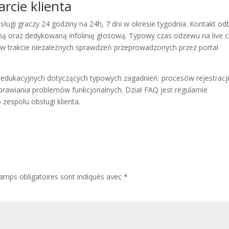
rcie klienta
ługi graczy 24 godziny na 24h, 7 dni w okresie tygodnia. Kontakt o
ną oraz dedykowaną infolinię głosową. Typowy czas odzewu na live 
 w trakcie niezależnych sprawdzeń przeprowadzonych przez portal
dukacyjnych dotyczących typowych zagadnień: procesów rejestracji
rawiania problemów funkcjonalnych. Dział FAQ jest regularnie
zespołu obsługi klienta.
amps obligatoires sont indiqués avec
*