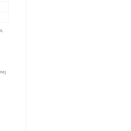
i,
nej
)