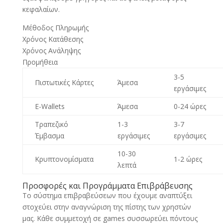
κεφαλαίων.
Μέθοδος Πληρωμής
Χρόνος Κατάθεσης
Χρόνος Ανάληψης
Προμήθεια
3-5
Πιστωτικές Κάρτες
Άμεσα
εργάσιμες
E-Wallets
Άμεσα
0-24 ώρες
Τραπεζικό
1-3
3-7
Έμβασμα
εργάσιμες
εργάσιμες
10-30
Κρυπτονομίσματα
1-2 ώρες
λεπτά
Προσφορές και Προγράμματα Επιβράβευσης
Το σύστημα επιβραβεύσεων που έχουμε αναπτύξει
στοχεύει στην αναγνώριση της πίστης των χρηστών
μας. Κάθε συμμετοχή σε games συσσωρεύει πόντους