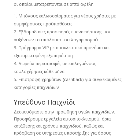
οι οποίοι μετατρέπονται σε απτά οφέλη.
Μπόνους καλωσορίσματος για νέους χρήστες με
συμφέρουσες προϋποθέσεις
Εβδομαδιαίες προσφορές επαναφόρτισης που
αυξάνουν το υπόλοιπο του λογαριασμού
Πρόγραμμα VIP με αποκλειστικά προνόμια και
εξατομικευμένη εξυπηρέτηση
Δωρεάν περιστροφές σε επιλεγμένους
κουλοχέρηδες κάθε μήνα
Επιστροφή χρημάτων (cashback) για συγκεκριμένες
κατηγορίες παιχνιδιών
Υπεύθυνο Παιχνίδι
Δεσμευόμαστε στην προώθηση υγιών παιχνιδιών.
Προσφέρουμε εργαλεία αυτοαποκλεισμού, όρια
κατάθεσης και χρόνου παιχνιδιού, καθώς και
πρόσβαση σε υπηρεσίες υποστήριξης για όσους