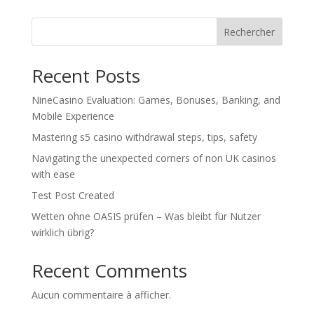
Rechercher
Recent Posts
NineCasino Evaluation: Games, Bonuses, Banking, and
Mobile Experience
Mastering s5 casino withdrawal steps, tips, safety
Navigating the unexpected corners of non UK casinos
with ease
Test Post Created
Wetten ohne OASIS prüfen – Was bleibt für Nutzer
wirklich übrig?
Recent Comments
Aucun commentaire à afficher.