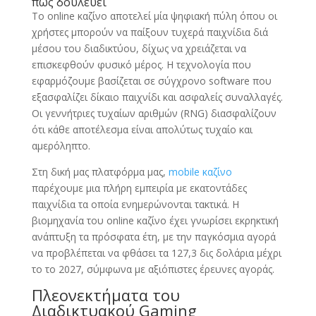
πώς δουλεύει
Το online καζίνο αποτελεί μία ψηφιακή πύλη όπου οι
χρήστες μπορούν να παίξουν τυχερά παιχνίδια διά
μέσου του διαδικτύου, δίχως να χρειάζεται να
επισκεφθούν φυσικό μέρος. Η τεχνολογία που
εφαρμόζουμε βασίζεται σε σύγχρονο software που
εξασφαλίζει δίκαιο παιχνίδι και ασφαλείς συναλλαγές.
Οι γεννήτριες τυχαίων αριθμών (RNG) διασφαλίζουν
ότι κάθε αποτέλεσμα είναι απολύτως τυχαίο και
αμερόληπτο.
Στη δική μας πλατφόρμα μας,
mobile καζίνο
παρέχουμε μια πλήρη εμπειρία με εκατοντάδες
παιχνίδια τα οποία ενημερώνονται τακτικά. Η
βιομηχανία του online καζίνο έχει γνωρίσει εκρηκτική
ανάπτυξη τα πρόσφατα έτη, με την παγκόσμια αγορά
να προβλέπεται να φθάσει τα 127,3 δις δολάρια μέχρι
το το 2027, σύμφωνα με αξιόπιστες έρευνες αγοράς.
Πλεονεκτήματα του
Διαδικτυακού Gaming