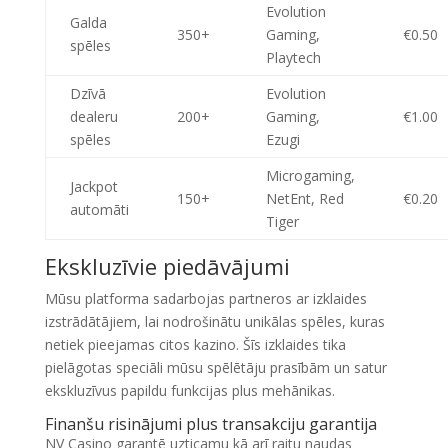
Evolution
Galda
350+
Gaming,
€0.50
spēles
Playtech
Dzīvā
Evolution
dealeru
200+
Gaming,
€1.00
spēles
Ezugi
Microgaming,
Jackpot
150+
NetEnt, Red
€0.20
automāti
Tiger
Ekskluzīvie piedāvājumi
Mūsu platforma sadarbojas partneros ar izklaides
izstrādātājiem, lai nodrošinātu unikālas spēles, kuras
netiek pieejamas citos kazino. Šīs izklaides tika
pielāgotas speciāli mūsu spēlētāju prasībām un satur
ekskluzīvus papildu funkcijas plus mehānikas.
Finanšu risinājumi plus transakciju garantija
NV Casino garantē uzticamu kā arī raitu naudas