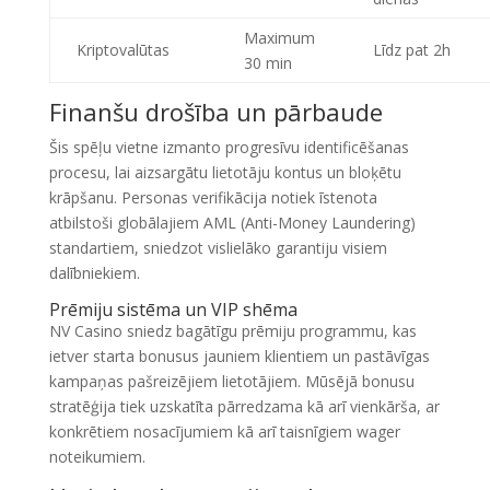
Maximum
Kriptovalūtas
Līdz pat 2h
30 min
Finanšu drošība un pārbaude
Šis spēļu vietne izmanto progresīvu identificēšanas
procesu, lai aizsargātu lietotāju kontus un bloķētu
krāpšanu. Personas verifikācija notiek īstenota
atbilstoši globālajiem AML (Anti-Money Laundering)
standartiem, sniedzot vislielāko garantiju visiem
dalībniekiem.
Prēmiju sistēma un VIP shēma
NV Casino sniedz bagātīgu prēmiju programmu, kas
ietver starta bonusus jauniem klientiem un pastāvīgas
kampaņas pašreizējiem lietotājiem. Mūsējā bonusu
stratēģija tiek uzskatīta pārredzama kā arī vienkārša, ar
konkrētiem nosacījumiem kā arī taisnīgiem wager
noteikumiem.