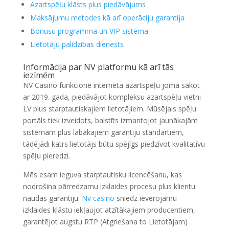
Azartspēļu klāsts plus piedāvājums
Maksājumu metodes kā arī operāciju garantija
Bonusu programma un VIP sistēma
Lietotāju palīdzības dienests
Informācija par NV platformu kā arī tās
iezīmēm
NV Casino funkcionē interneta azartspēļu jomā sākot
ar 2019. gada, piedāvājot kompleksu azartspēļu vietni
LV plus starptautiskajiem lietotājiem. Mūsējais spēļu
portāls tiek izveidots, balstīts izmantojot jaunākajām
sistēmām plus labākajiem garantiju standartiem,
tādējādi katrs lietotājs būtu spējīgs piedzīvot kvalitatīvu
spēļu pieredzi.
Mēs esam ieguva starptautisku licencēšanu, kas
nodrošina pārredzamu izklaides procesu plus klientu
naudas garantiju.
Nv casino
sniedz ievērojamu
izklaides klāstu iekļaujot atzītākajiem producentiem,
garantējot augstu RTP (Atgriešana to Lietotājam)