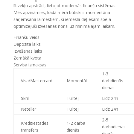
līdzekļu apstrādi, lietojot modernās finanšu sistēmas.
Mēs apzināmies, kādā mērā būtiski ir momentāna
saņemšana laimestiem, šī iemesla dēļ esam spēja
optimizējuši izvešanas norisi uz minimālajam laikam.
Finanšu veids
Depozīta laiks
Izvešanas laiks
Zemākā kvota
Servisa izmaksas
1-3
Visa/Mastercard
Momentāli
darbdienās
dienas
Skrill
Tūlītēji
Līdz 24h
Neteller
Tūlītēji
Līdz 24h
2-5
Kredītiestādes
1-2 darba
darbadienas
transfers
dienās
dienās