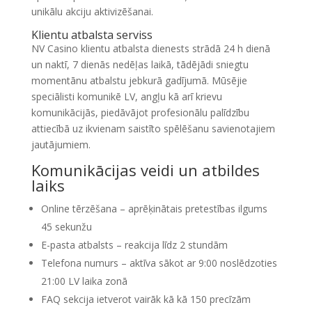
unikālu akciju aktivizēšanai.
Klientu atbalsta serviss
NV Casino klientu atbalsta dienests strādā 24 h dienā
un naktī, 7 dienās nedēļas laikā, tādējādi sniegtu
momentānu atbalstu jebkurā gadījumā. Mūsējie
speciālisti komunikē LV, angļu kā arī krievu
komunikācijās, piedāvājot profesionālu palīdzību
attiecībā uz ikvienam saistīto spēlēšanu savienotajiem
jautājumiem.
Komunikācijas veidi un atbildes
laiks
Online tērzēšana – aprēķinātais pretestības ilgums
45 sekunžu
E-pasta atbalsts – reakcija līdz 2 stundām
Telefona numurs – aktīva sākot ar 9:00 noslēdzoties
21:00 LV laika zonā
FAQ sekcija ietverot vairāk kā kā 150 precīzām