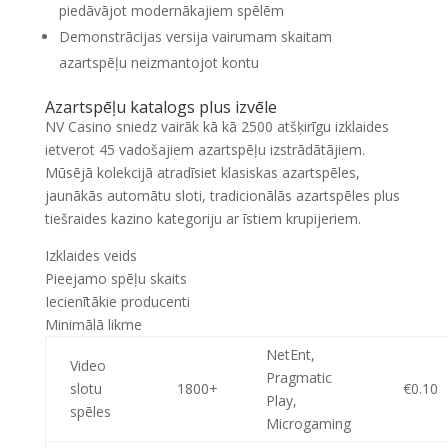
piedāvājot modernākajiem spēlēm
Demonstrācijas versija vairumam skaitam
azartspēļu neizmantojot kontu
Azartspēļu katalogs plus izvēle
NV Casino sniedz vairāk kā kā 2500 atšķirīgu izklaides
ietverot 45 vadošajiem azartspēļu izstrādātājiem.
Mūsējā kolekcijā atradīsiet klasiskas azartspēles,
jaunākās automātu sloti, tradicionālās azartspēles plus
tiešraides kazino kategoriju ar īstiem krupijeriem.
Izklaides veids
Pieejamo spēļu skaits
Iecienītākie producenti
Minimālā likme
NetEnt,
Video
Pragmatic
slotu
1800+
€0.10
Play,
spēles
Microgaming