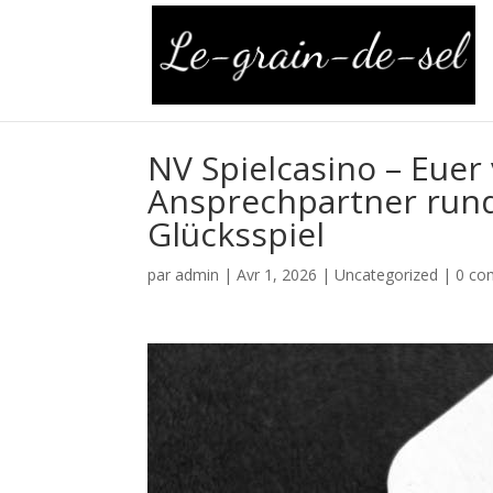
NV Spielcasino – Euer
Ansprechpartner rund
Glücksspiel
par
admin
|
Avr 1, 2026
|
Uncategorized
|
0 co