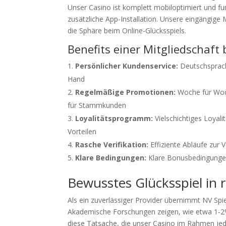
Unser Casino ist komplett mobiloptimiert und fu
zusätzliche App-Installation. Unsere eingängige
die Sphäre beim Online-Glücksspiels.
Benefits einer Mitgliedschaft 
Persönlicher Kundenservice:
Deutschsprachi
Hand
Regelmäßige Promotionen:
Woche für Woch
für Stammkunden
Loyalitätsprogramm:
Vielschichtiges Loyali
Vorteilen
Rasche Verifikation:
Effiziente Abläufe zur 
Klare Bedingungen:
Klare Bonusbedingunge
Bewusstes Glücksspiel in
Als ein zuverlässiger Provider übernimmt NV Spie
Akademische Forschungen zeigen, wie etwa 1-2%
diese Tatsache, die unser Casino im Rahmen j