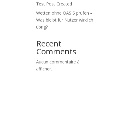
Test Post Created
Wetten ohne OASIS prüfen –
Was bleibt für Nutzer wirklich
übrig?
Recent
Comments
Aucun commentaire à
afficher.