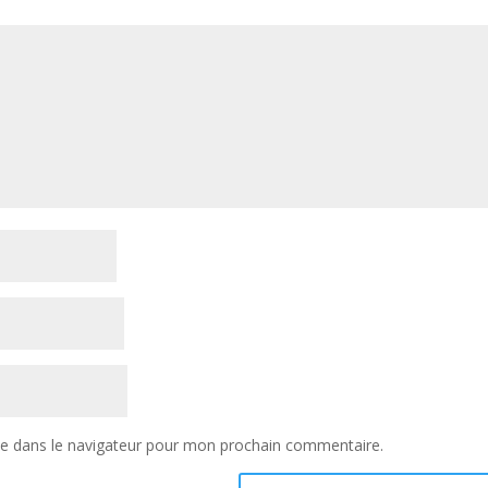
te dans le navigateur pour mon prochain commentaire.