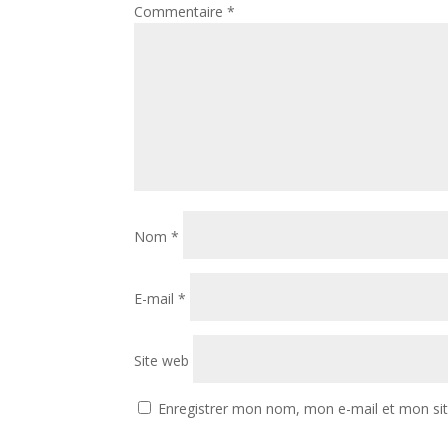
Commentaire
*
Nom
*
E-mail
*
Site web
Enregistrer mon nom, mon e-mail et mon si