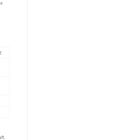
he
€
€
ft.