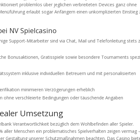
nktioniert problemlos über jeglichen verbreiteten Devices ganz ohne
 Menüführung erlaubt sogar Anfängern einen unkomplizierten Einstieg 
bei NV Spielcasino
ge Support-Mitarbeiter sind via Chat, Mail und Telefonleitung stets 
e Bonusaktionen, Gratisspiele sowie besondere Tournaments spezi
tätssystem inklusive individuellen Betreuern und mit personalisierten
Verifikation minimieren Verzögerungen erheblich
n ohne verschleierte Bedingungen oder täuschende Angaben
 realer Umsetzung
lbank Verantwortlichkeit bezüglich dem Wohlbefinden aller Spieler.
 aller Menschen ein problematisches Spielverhalten zeigen vermag 
eder Gestaltung unserer Schutzmaßnahmen beachten. Das Casino biet