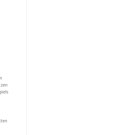
en
tzen
piels
tten