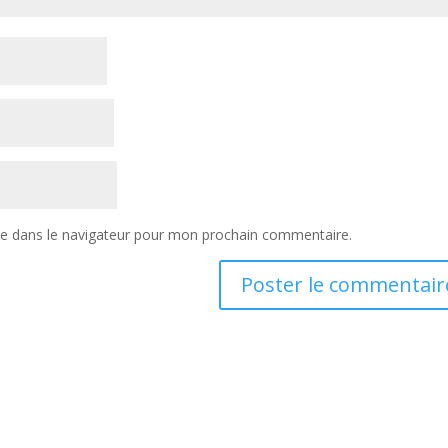
te dans le navigateur pour mon prochain commentaire.