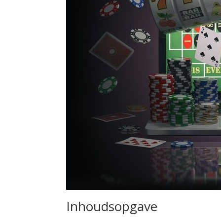
Inhoudsopgave