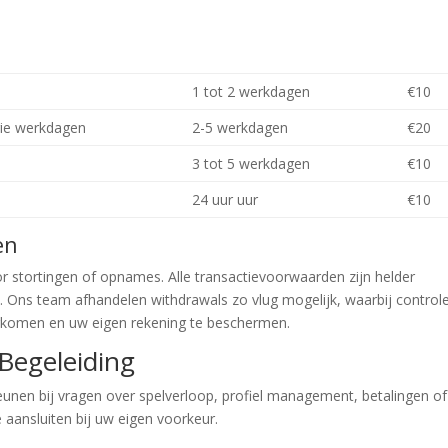
1 tot 2 werkdagen
€10
rie werkdagen
2-5 werkdagen
€20
3 tot 5 werkdagen
€10
24 uur uur
€10
en
r stortingen of opnames. Alle transactievoorwaarden zijn helder
 Ons team afhandelen withdrawals zo vlug mogelijk, waarbij control
orkomen en uw eigen rekening te beschermen.
Begeleiding
unen bij vragen over spelverloop, profiel management, betalingen of
e aansluiten bij uw eigen voorkeur.