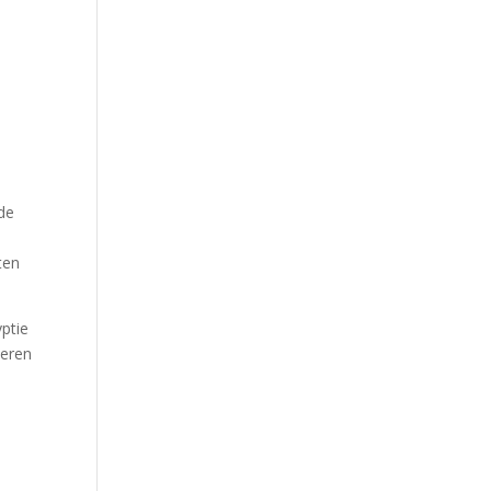
 de
ten
ptie
deren