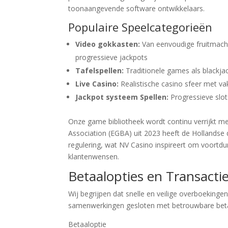
toonaangevende software ontwikkelaars.
Populaire Speelcategorieën
Video gokkasten:
Van eenvoudige fruitmachi
progressieve jackpots
Tafelspellen:
Traditionele games als blackjac
Live Casino:
Realistische casino sfeer met va
Jackpot systeem Spellen:
Progressieve slot
Onze game bibliotheek wordt continu verrijkt m
Association (EGBA) uit 2023 heeft de Hollandse
regulering, wat NV Casino inspireert om voortdu
klantenwensen.
Betaalopties en Transacti
Wij begrijpen dat snelle en veilige overboekinge
samenwerkingen gesloten met betrouwbare betaa
Betaaloptie