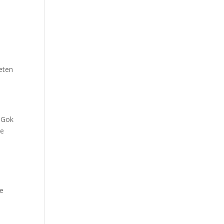
ieten
d Gok
de
we