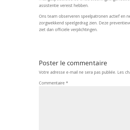
assistentie vereist hebben.
Ons team observeren speelpatronen actief en 
zorgwekkend speelgedrag zien. Deze preventiev
ziet dan officiële verplichtingen.
Poster le commentaire
Votre adresse e-mail ne sera pas publiée.
Les ch
Commentaire
*