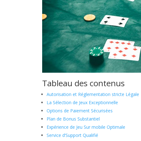
Tableau des contenus
Autorisation et Réglementation stricte Légale
La Sélection de Jeux Exceptionnelle
Options de Paiement Sécurisées
Plan de Bonus Substantiel
Expérience de Jeu Sur mobile Optimale
Service d’Support Qualifié