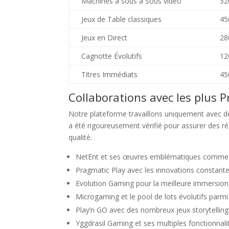
Machines à sous à Sous vidéo
32
Jeux de Table classiques
45
Jeux en Direct
28
Cagnotte Évolutifs
12
Titres Immédiats
45
Collaborations avec les plus 
Notre plateforme travaillons uniquement avec des
a été rigoureusement vérifié pour assurer des ré
qualité.
NetEnt et ses œuvres emblématiques comme S
Pragmatic Play avec les innovations constan
Evolution Gaming pour la meilleure immersion 
Microgaming et le pool de lots évolutifs parmi l
Play’n GO avec des nombreux jeux storytellin
Yggdrasil Gaming et ses multiples fonctionnali