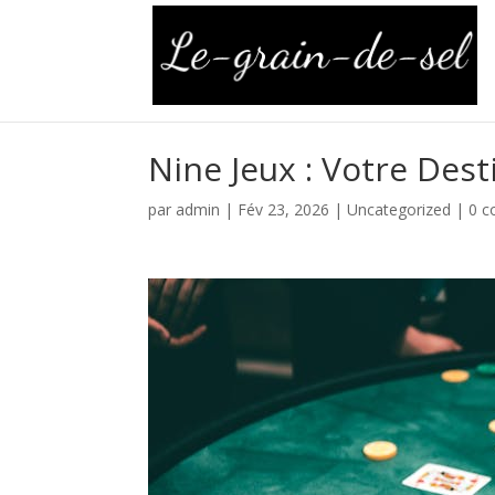
Nine Jeux : Votre Des
par
admin
|
Fév 23, 2026
|
Uncategorized
|
0 c