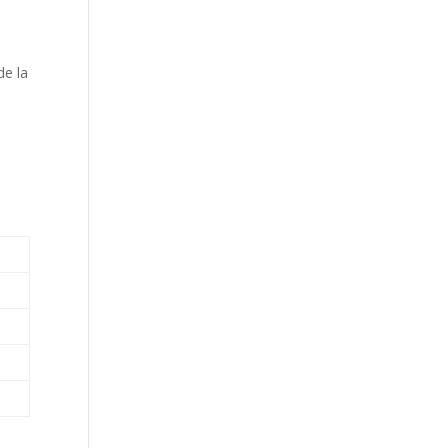
de la