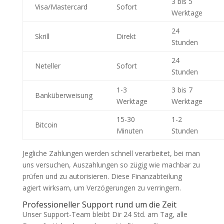
3 bis 5
Visa/Mastercard
Sofort
Werktage
24
Skrill
Direkt
Stunden
24
Neteller
Sofort
Stunden
1-3
3 bis 7
Banküberweisung
Werktage
Werktage
15-30
1-2
Bitcoin
Minuten
Stunden
Jegliche Zahlungen werden schnell verarbeitet, bei man
uns versuchen, Auszahlungen so zügig wie machbar zu
prüfen und zu autorisieren. Diese Finanzabteilung
agiert wirksam, um Verzögerungen zu verringern.
Professioneller Support rund um die Zeit
Unser Support-Team bleibt Dir 24 Std. am Tag, alle