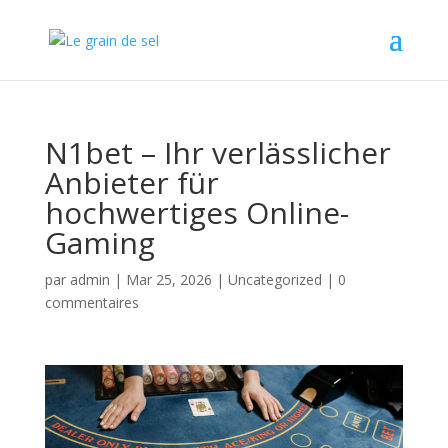
N1bet – Ihr verlässlicher
Anbieter für
hochwertiges Online-
Gaming
par
admin
|
Mar 25, 2026
|
Uncategorized
|
0
commentaires