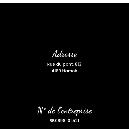
Adresse
Rue du pont, 813
4180 Hamoir
N° de l'entreprise
BE:0898.101.521