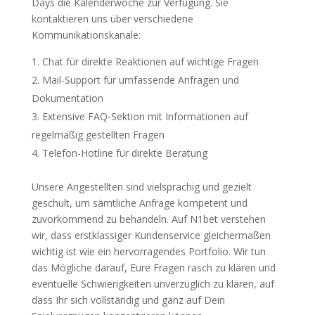
Days die Kalenderwoche zur Verfügung. Sie
kontaktieren uns über verschiedene
Kommunikationskanäle:
Chat für direkte Reaktionen auf wichtige Fragen
Mail-Support für umfassende Anfragen und
Dokumentation
Extensive FAQ-Sektion mit Informationen auf
regelmäßig gestellten Fragen
Telefon-Hotline für direkte Beratung
Unsere Angestellten sind vielsprachig und gezielt
geschult, um sämtliche Anfrage kompetent und
zuvorkommend zu behandeln. Auf N1bet verstehen
wir, dass erstklassiger Kundenservice gleichermaßen
wichtig ist wie ein hervorragendes Portfolio. Wir tun
das Mögliche darauf, Eure Fragen rasch zu klären und
eventuelle Schwierigkeiten unverzüglich zu klären, auf
dass Ihr sich vollständig und ganz auf Dein