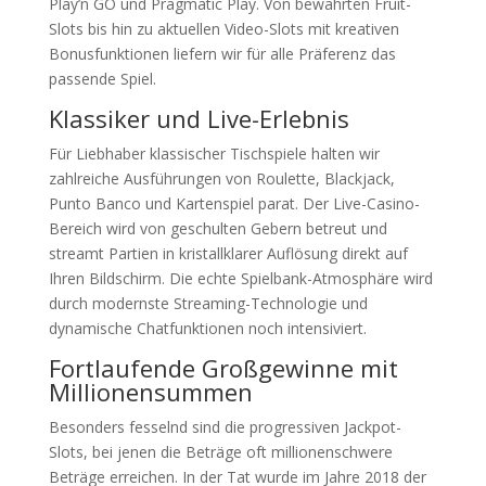
Play’n GO und Pragmatic Play. Von bewährten Fruit-
Slots bis hin zu aktuellen Video-Slots mit kreativen
Bonusfunktionen liefern wir für alle Präferenz das
passende Spiel.
Klassiker und Live-Erlebnis
Für Liebhaber klassischer Tischspiele halten wir
zahlreiche Ausführungen von Roulette, Blackjack,
Punto Banco und Kartenspiel parat. Der Live-Casino-
Bereich wird von geschulten Gebern betreut und
streamt Partien in kristallklarer Auflösung direkt auf
Ihren Bildschirm. Die echte Spielbank-Atmosphäre wird
durch modernste Streaming-Technologie und
dynamische Chatfunktionen noch intensiviert.
Fortlaufende Großgewinne mit
Millionensummen
Besonders fesselnd sind die progressiven Jackpot-
Slots, bei jenen die Beträge oft millionenschwere
Beträge erreichen. In der Tat wurde im Jahre 2018 der