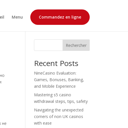
eil
Menu
Commandez en ligne
Rechercher
Recent Posts
NineCasino Evaluation:
пно
Games, Bonuses, Banking,
и
and Mobile Experience
Mastering s5 casino
withdrawal steps, tips, safety
Navigating the unexpected
corners of non UK casinos
with ease
х не