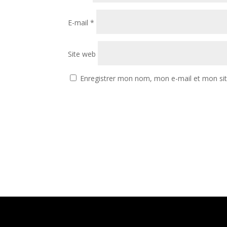
E-mail
*
Site web
Enregistrer mon nom, mon e-mail et mon si