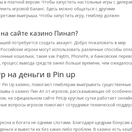
ы в платной версии. Чтобы запустить настольные игры с дилера
олнить игровой баланс. Здесь можно общаться с другими
екретами выигрыша. Чтобы запустить игру, гемблер должен
 на сайте казино Пинап?
рышей потребуется создать аккаунт. Добро пожаловать в мир
 Российские игроки могут использовать различные способы опл
онные кошельки, такие как Paytm, PhonePe, и банковские перев
o, процесс вывода средств занял больше времени, чем ожидалось
 на деньги в Pin up
т Pin Up казино, помогают гемблерам выигрывать существенные
тзывы о казино Пин Ап от игроков, рассказывающих об особенно
сом, на официальном сайте PinUp круглые сутки работает онлай
ные вопросы игроков помогают сотрудники технической поддер
ресна и богата не одними слотами. Благодаря щедрым бонусам 
деньги и вывести их без каких-либо проблем. В казино есть кешб