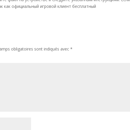
так как официальный игровой клиент бесплатный
amps obligatoires sont indiqués avec
*