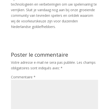
technologieën en verbeteringen om uw spelervaring te
verrijken. Sluit je vandaag nog aan bij onze groeiende
community van tevreden spelers en ontdek waarom
wij de voorkeurskeuze zijn voor duizenden
Nederlandse gokliefhebbers.
Poster le commentaire
Votre adresse e-mail ne sera pas publiée.
Les champs
obligatoires sont indiqués avec
*
Commentaire
*