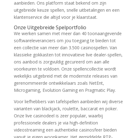
aanbieden. Ons platform staat bekend om zijn
uitgebreide keuze spellen, snelle uitbetalingen en een
klantenservice die altijd voor je klaarstaat.
Onze Uitgebreide Spelportfolio
We werken samen met meer dan 40 toonaangevende
softwareleveranciers om jou toegang te bieden tot
een collectie van meer dan 3.500 casinospellen. Van
klassieke gokkasten tot innovatieve live dealer-spellen,
ons aanbod is zorgvuldig gecureerd om aan alle
voorkeuren te voldoen. Onze spellencollectie wordt
wekelijks uitgebreid met de modernste releases van
gerenommeerde ontwikkelaars zoals NetEnt,
Microgaming, Evolution Gaming en Pragmatic Play.
Voor liefhebbers van tafelspellen aanbieden wij diverse
varianten van blackjack, roulette, baccarat en poker.
Onze live casinodeel is zeer populair, waarbij
professionele dealers je via high-definition
videostreaming een authentieke casinosfeer bieden
vanuit je eigen woonkamer. Het gemiddelde RTP-