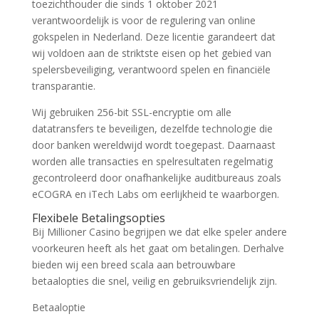
toezichthouder die sinds 1 oktober 2021
verantwoordelijk is voor de regulering van online
gokspelen in Nederland. Deze licentie garandeert dat
wij voldoen aan de striktste eisen op het gebied van
spelersbeveiliging, verantwoord spelen en financiële
transparantie.
Wij gebruiken 256-bit SSL-encryptie om alle
datatransfers te beveiligen, dezelfde technologie die
door banken wereldwijd wordt toegepast. Daarnaast
worden alle transacties en spelresultaten regelmatig
gecontroleerd door onafhankelijke auditbureaus zoals
eCOGRA en iTech Labs om eerlijkheid te waarborgen.
Flexibele Betalingsopties
Bij Millioner Casino begrijpen we dat elke speler andere
voorkeuren heeft als het gaat om betalingen. Derhalve
bieden wij een breed scala aan betrouwbare
betaalopties die snel, veilig en gebruiksvriendelijk zijn.
Betaaloptie