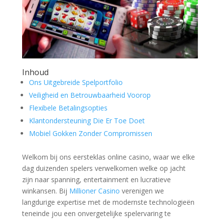
Inhoud
Ons Uitgebreide Spelportfolio
Veiligheid en Betrouwbaarheid Voorop
Flexibele Betalingsopties
Klantondersteuning Die Er Toe Doet
Mobiel Gokken Zonder Compromissen
Welkom bij ons eersteklas online casino, waar we elke
dag duizenden spelers verwelkomen welke op jacht
zijn naar spanning, entertainment en lucratieve
winkansen. Bij
Millioner Casino
verenigen we
langdurige expertise met de modernste technologieën
teneinde jou een onvergetelijke spelervaring te