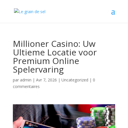
Millioner Casino: Uw
Ultieme Locatie voor
Premium Online
Spelervaring
par
admin
|
Avr 7, 2026
|
Uncategorized
|
0
commentaires