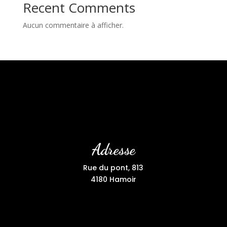
Recent Comments
Aucun commentaire à afficher.
Adresse
Rue du pont, 813
4180 Hamoir